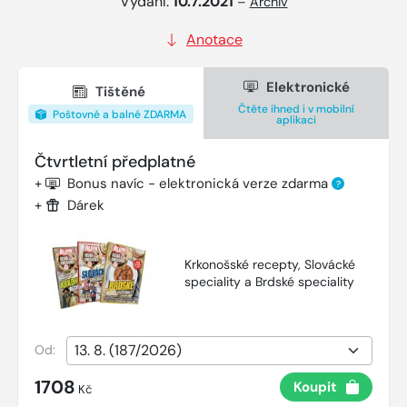
Vydání:
10.7.2021
–
Archiv
Anotace
Elektronické
Tištěné
Čtěte ihned i v mobilní
Poštovné a balné ZDARMA
aplikaci
Čtvrtletní předplatné
+
Bonus navíc - elektronická verze zdarma
?
+
Dárek
Krkonošské recepty, Slovácké
speciality a Brdské speciality
Od:
1708
Koupit
Kč