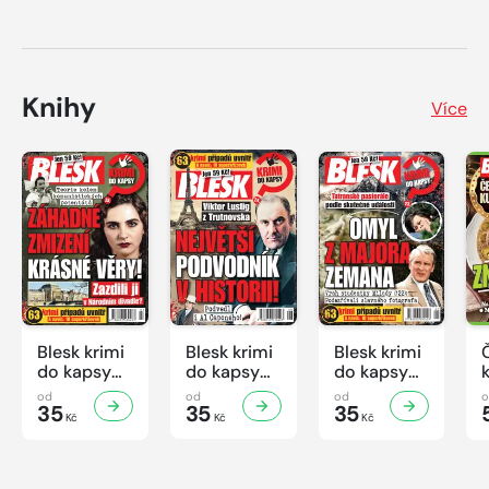
Knihy
Více
Blesk krimi
Blesk krimi
Blesk krimi
do kapsy
do kapsy
do kapsy
č.7/2026
č.6/2026
č.5/2026
od
od
od
35
35
35
Kč
Kč
Kč