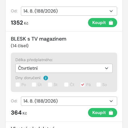
Od:
1352
Koupit
Kč
BLESK s TV magazínem
(
14
čísel)
Délka předplatného:
Dny doručení:
Po
Út
St
Čt
Pá
So
Od:
364
Koupit
Kč