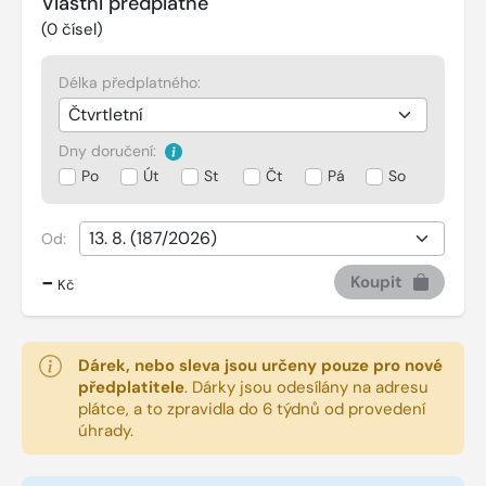
Vlastní předplatné
(
0
čísel)
Délka předplatného:
Dny doručení:
Po
Út
St
Čt
Pá
So
Od:
-
Koupit
Kč
Dárek, nebo sleva jsou určeny pouze pro nové
předplatitele
.
Dárky jsou odesílány na adresu
plátce, a to zpravidla do 6 týdnů od provedení
úhrady.