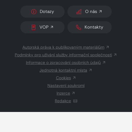
Dotazy
O nás
VOP
Kontakty
Autorská práva k publikovaným materiálům
Podmínky pro užívání služby informační společnosti
Informace o zpracování osobních údajů
Jednotná kontaktní místa
Cookies
Nastavení soukromí
Inzerce
Redakce
© 2026 Copyright
CZECH NEWS CENTER a.s.
a dodavatelé
obsahu