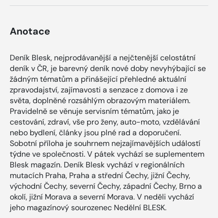
Anotace
Deník Blesk, nejprodávanější a nejčtenější celostátní
deník v ČR, je barevný deník nové doby nevyhýbající se
žádným tématům a přinášející přehledné aktuální
zpravodajství, zajímavosti a senzace z domova i ze
světa, doplněné rozsáhlým obrazovým materiálem.
Pravidelně se věnuje servisním tématům, jako je
cestování, zdraví, vše pro ženy, auto-moto, vzdělávání
nebo bydlení, články jsou plné rad a doporučení.
Sobotní příloha je souhrnem nejzajímavějších událostí
týdne ve společnosti. V pátek vychází se suplementem
Blesk magazín. Deník Blesk vychází v regionálních
mutacích Praha, Praha a střední Čechy, jižní Čechy,
východní Čechy, severní Čechy, západní Čechy, Brno a
okolí, jižní Morava a severní Morava. V neděli vychází
jeho magazínový sourozenec Nedělní BLESK.