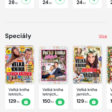
28
24
24
Kč
Kč
Kč
Speciály
Více
Velká kniha
Velká kniha
Velká kniha
letních
letných
jarních
křížovek
krížoviek s
křížovek
129
150
129
Kč
Kč
Kč
2026
TV JOJ
2026
2026