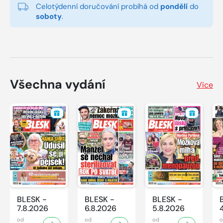
Celotýdenní doručování probíhá od
pondělí
do
soboty
.
Všechna vydání
Více
BLESK -
BLESK -
BLESK -
7.8.2026
6.8.2026
5.8.2026
od
od
od