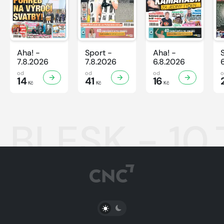
Aha! -
Sport -
Aha! -
7.8.2026
7.8.2026
6.8.2026
od
od
od
14
41
16
Kč
Kč
Kč
BLESK - 10.
PŘEPNOUT SVĚTLÝ/TMAVÝ REŽIM