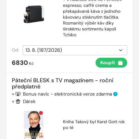
espresso, caffè crema a
překapávaná káva z jednoho
kávovaru stisknutím tlačítka.
Rozmanitý výběr káv díky
širokému sortimentu kapslí
Tchibo
Od:
6830
Koupit
Kč
Páteční BLESK s TV magazínem - roční
předplatné
+
Bonus navíc - elektronická verze zdarma
?
+
Dárek
Kniha Takový byl Karel Gott rok
po té