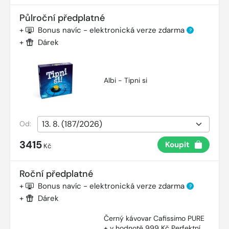
Půlroční předplatné
+
Bonus navíc - elektronická verze zdarma
?
+
Dárek
Albi - Tipni si
Od:
3415
Koupit
Kč
Roční předplatné
+
Bonus navíc - elektronická verze zdarma
?
+
Dárek
Černý kávovar Cafissimo PURE
+ v hodnotě 999 Kč Perfektní