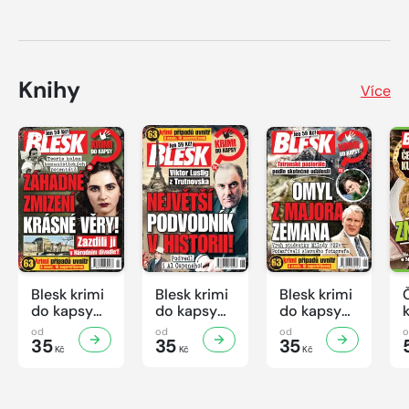
Knihy
Více
Blesk krimi
Blesk krimi
Blesk krimi
do kapsy
do kapsy
do kapsy
č.7/2026
č.6/2026
č.5/2026
od
od
od
35
35
35
Kč
Kč
Kč