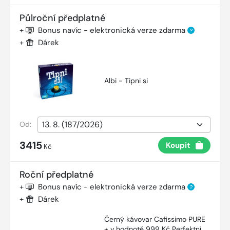
Půlroční předplatné
+
Bonus navíc - elektronická verze zdarma
?
+
Dárek
Albi - Tipni si
Od:
3415
Koupit
Kč
Roční předplatné
+
Bonus navíc - elektronická verze zdarma
?
+
Dárek
Černý kávovar Cafissimo PURE
+ v hodnotě 999 Kč Perfektní