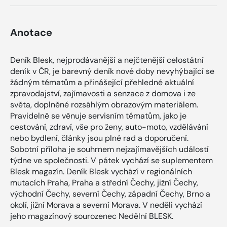
Anotace
Deník Blesk, nejprodávanější a nejčtenější celostátní
deník v ČR, je barevný deník nové doby nevyhýbající se
žádným tématům a přinášející přehledné aktuální
zpravodajství, zajímavosti a senzace z domova i ze
světa, doplněné rozsáhlým obrazovým materiálem.
Pravidelně se věnuje servisním tématům, jako je
cestování, zdraví, vše pro ženy, auto-moto, vzdělávání
nebo bydlení, články jsou plné rad a doporučení.
Sobotní příloha je souhrnem nejzajímavějších událostí
týdne ve společnosti. V pátek vychází se suplementem
Blesk magazín. Deník Blesk vychází v regionálních
mutacích Praha, Praha a střední Čechy, jižní Čechy,
východní Čechy, severní Čechy, západní Čechy, Brno a
okolí, jižní Morava a severní Morava. V neděli vychází
jeho magazínový sourozenec Nedělní BLESK.