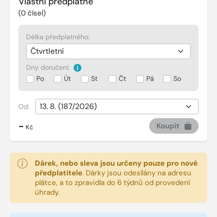
Vlastní předplatné
(
0
čísel)
Délka předplatného:
Dny doručení:
Po
Út
St
Čt
Pá
So
Od:
-
Koupit
Kč
Dárek, nebo sleva jsou určeny pouze pro nové
předplatitele
.
Dárky jsou odesílány na adresu
plátce, a to zpravidla do 6 týdnů od provedení
úhrady.