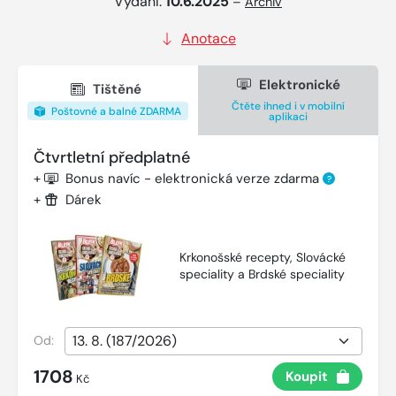
Vydání:
10.6.2025
–
Archiv
Anotace
Elektronické
Tištěné
Čtěte ihned i v mobilní
Poštovné a balné ZDARMA
aplikaci
Čtvrtletní předplatné
+
Bonus navíc - elektronická verze zdarma
?
+
Dárek
Krkonošské recepty, Slovácké
speciality a Brdské speciality
Od:
1708
Koupit
Kč