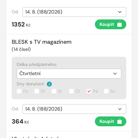
Od:
1352
Koupit
Kč
BLESK s TV magazínem
(
14
čísel)
Délka předplatného:
Dny doručení:
Po
Út
St
Čt
Pá
So
Od:
364
Koupit
Kč