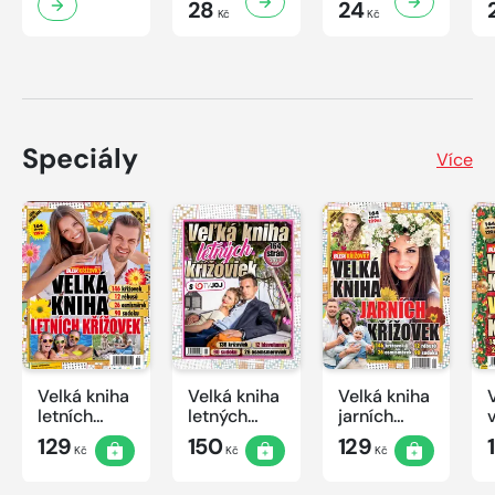
28
24
Kč
Kč
Speciály
Více
Velká kniha
Velká kniha
Velká kniha
letních
letných
jarních
křížovek
krížoviek s
křížovek
129
150
129
Kč
Kč
Kč
2026
TV JOJ
2026
2026