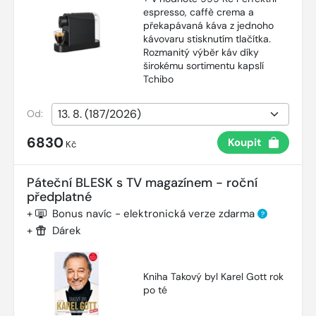
espresso, caffè crema a
překapávaná káva z jednoho
kávovaru stisknutím tlačítka.
Rozmanitý výběr káv díky
širokému sortimentu kapslí
Tchibo
Od:
6830
Koupit
Kč
Páteční BLESK s TV magazínem - roční
předplatné
+
Bonus navíc - elektronická verze zdarma
?
+
Dárek
Kniha Takový byl Karel Gott rok
po té