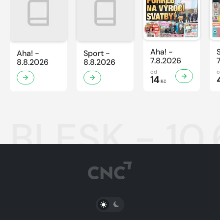
Aha! -
Aha! -
Sport -
7.8.2026
8.8.2026
8.8.2026
od
14
Kč
BLESK - 10
PŘEPNOUT SVĚTLÝ/TMAVÝ REŽIM