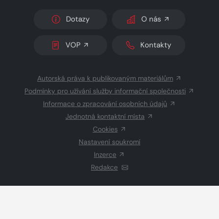
Dotazy
O nás
VOP
Kontakty
Autorská práva k publikovaným materiálům
Podmínky pro užívání služby informační společnosti
Informace o zpracování osobních údajů
Jednotná kontaktní místa
Cookies
Nastavení soukromí
Inzerce
Redakce
© 2026 Copyright
CZECH NEWS CENTER a.s.
a dodavatelé
obsahu