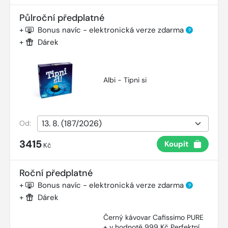
Půlroční předplatné
+
Bonus navíc - elektronická verze zdarma
?
+
Dárek
Albi - Tipni si
Od:
3415
Koupit
Kč
Roční předplatné
+
Bonus navíc - elektronická verze zdarma
?
+
Dárek
Černý kávovar Cafissimo PURE
+ v hodnotě 999 Kč Perfektní