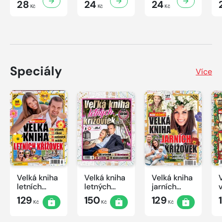
28
24
24
Kč
Kč
Kč
Speciály
Více
Velká kniha
Velká kniha
Velká kniha
letních
letných
jarních
křížovek
krížoviek s
křížovek
129
150
129
Kč
Kč
Kč
2026
TV JOJ
2026
2026