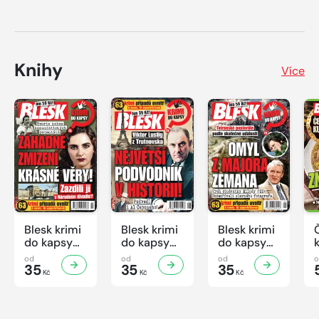
Knihy
Více
Blesk krimi
Blesk krimi
Blesk krimi
do kapsy
do kapsy
do kapsy
č.7/2026
č.6/2026
č.5/2026
od
od
od
35
35
35
Kč
Kč
Kč