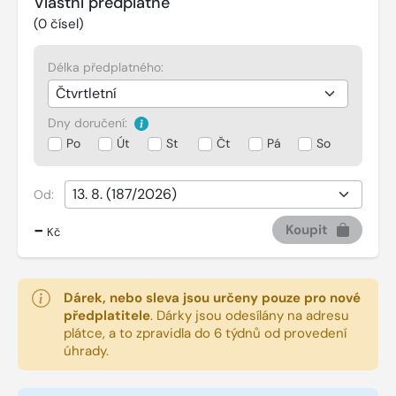
Vlastní předplatné
(
0
čísel)
Délka předplatného:
Dny doručení:
Po
Út
St
Čt
Pá
So
Od:
-
Koupit
Kč
Dárek, nebo sleva jsou určeny pouze pro nové
předplatitele
.
Dárky jsou odesílány na adresu
plátce, a to zpravidla do 6 týdnů od provedení
úhrady.