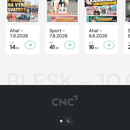
Aha! -
Sport -
Aha! -
7.8.2026
7.8.2026
6.8.2026
od
od
od
14
41
16
Kč
Kč
Kč
BLESK - 10
PŘEPNOUT SVĚTLÝ/TMAVÝ REŽIM