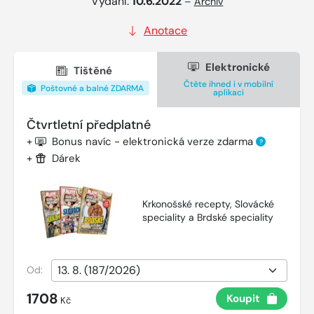
Vydání:
10.6.2022
–
Archiv
Anotace
Elektronické
Tištěné
Čtěte ihned i v mobilní
Poštovné a balné ZDARMA
aplikaci
Čtvrtletní předplatné
+
Bonus navíc - elektronická verze zdarma
?
+
Dárek
Krkonošské recepty, Slovácké
speciality a Brdské speciality
Od:
1708
Koupit
Kč