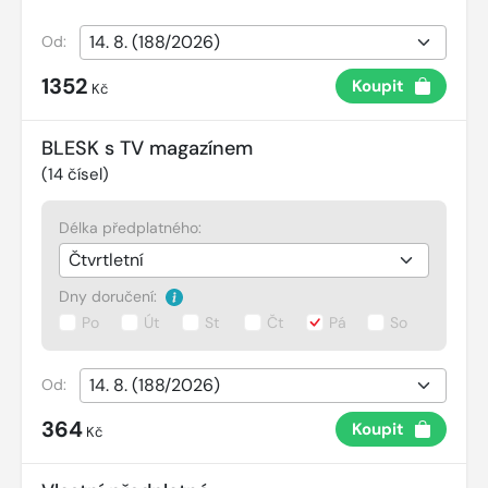
Od:
1352
Koupit
Kč
BLESK s TV magazínem
(
14
čísel)
Délka předplatného:
Dny doručení:
Po
Út
St
Čt
Pá
So
Od:
364
Koupit
Kč