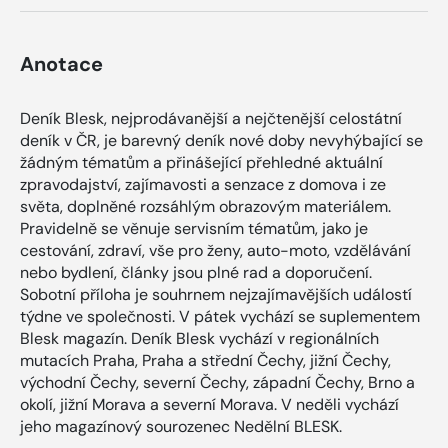
Anotace
Deník Blesk, nejprodávanější a nejčtenější celostátní
deník v ČR, je barevný deník nové doby nevyhýbající se
žádným tématům a přinášející přehledné aktuální
zpravodajství, zajímavosti a senzace z domova i ze
světa, doplněné rozsáhlým obrazovým materiálem.
Pravidelně se věnuje servisním tématům, jako je
cestování, zdraví, vše pro ženy, auto-moto, vzdělávání
nebo bydlení, články jsou plné rad a doporučení.
Sobotní příloha je souhrnem nejzajímavějších událostí
týdne ve společnosti. V pátek vychází se suplementem
Blesk magazín. Deník Blesk vychází v regionálních
mutacích Praha, Praha a střední Čechy, jižní Čechy,
východní Čechy, severní Čechy, západní Čechy, Brno a
okolí, jižní Morava a severní Morava. V neděli vychází
jeho magazínový sourozenec Nedělní BLESK.