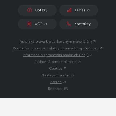
Dotazy
O nás
VOP
Kontakty
Autorská práva k publikovaným materiálům
Podmínky pro užívání služby informační společnosti
Informace o zpracování osobních údajů
Jednotná kontaktní místa
Cookies
Nastavení soukromí
Inzerce
Redakce
© 2026 Copyright
CZECH NEWS CENTER a.s.
a dodavatelé
obsahu