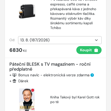
espresso, caffè crema a
překapávaná káva z jednoho
kávovaru stisknutím tlačítka.
Rozmanitý výběr káv díky
širokému sortimentu kapslí
Tchibo
Od:
6830
Koupit
Kč
Páteční BLESK s TV magazínem - roční
předplatné
+
Bonus navíc - elektronická verze zdarma
?
+
Dárek
Kniha Takový byl Karel Gott rok
po té