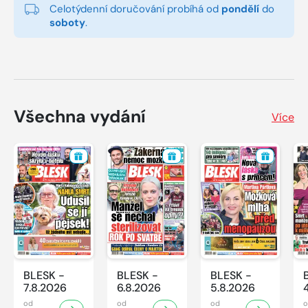
Celotýdenní doručování probíhá od
pondělí
do
soboty
.
Všechna vydání
Více
BLESK -
BLESK -
BLESK -
7.8.2026
6.8.2026
5.8.2026
od
od
od