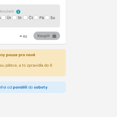
oručení:
o
Út
St
Čt
Pá
So
-
Koupit
Kč
eny pouze pro nové
u plátce, a to zpravidla do 6
bíhá od
pondělí
do
soboty
.