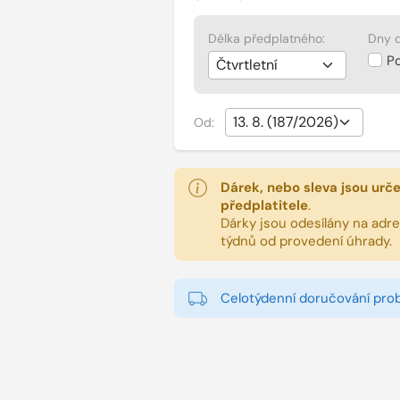
Délka předplatného:
Dny d
P
Od:
Dárek, nebo sleva jsou urč
předplatitele
.
Dárky jsou odesílány na adres
týdnů od provedení úhrady.
Celotýdenní doručování pro