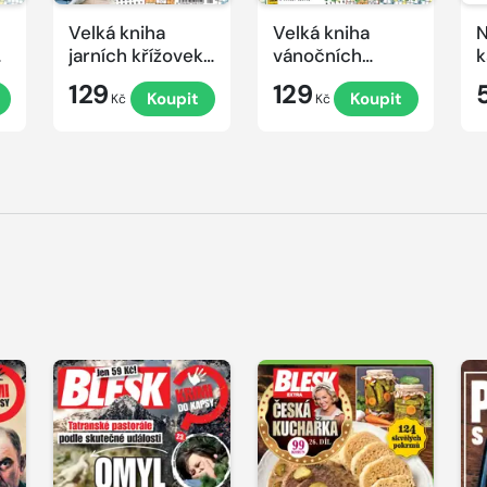
Velká kniha
Velká kniha
N
ek
jarních křížovek
vánočních
k
2026
křížovek 2025
e
129
129
Koupit
Koupit
Kč
Kč