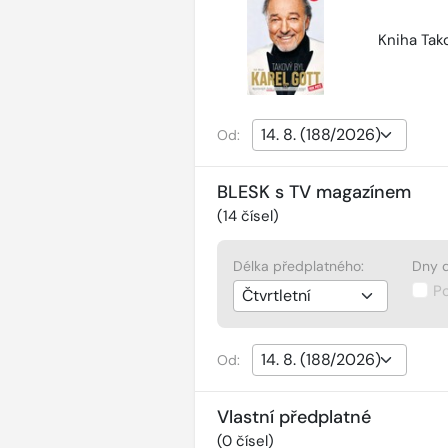
Kniha Tako
Od:
BLESK s TV magazínem
(
14
čísel)
Délka předplatného:
Dny d
P
Od:
Vlastní předplatné
(
0
čísel)