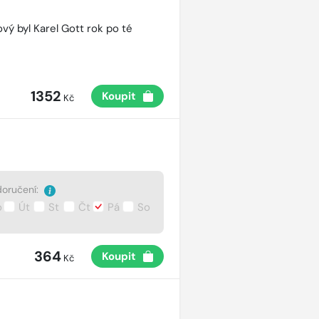
vý byl Karel Gott rok po té
1352
Koupit
Kč
oručení:
o
Út
St
Čt
Pá
So
364
Koupit
Kč