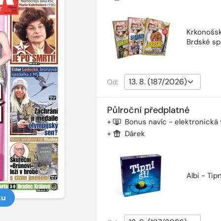
Krkonošsk
Brdské sp
Od:
Půlroční předplatné
+
Bonus navíc - elektronická
+
Dárek
Albi - Tipn
ku