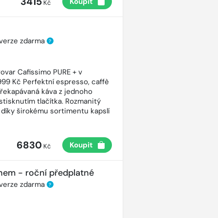
3415
Koupit
Kč
 verze zdarma
?
ovar Cafissimo PURE + v
99 Kč Perfektní espresso, caffè
řekapávaná káva z jednoho
stisknutím tlačítka. Rozmanitý
 díky širokému sortimentu kapslí
6830
Koupit
Kč
nem - roční předplatné
 verze zdarma
?