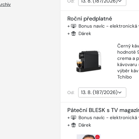
Od:
rchiv
Roční předplatné
+
Bonus navíc - elektronická
+
Dárek
Černý káv
hodnotě 9
crema a p
kávovaru 
výběr káv
Tchibo
Od:
Páteční BLESK s TV magazí
+
Bonus navíc - elektronická
+
Dárek