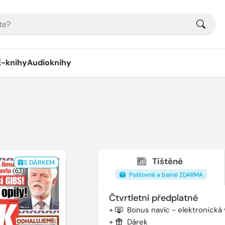
E-knihy
Audioknihy
Tištěné
S DÁRKEM
Poštovné a balné ZDARMA
Čtvrtletní předplatné
+
Bonus navíc - elektronická
+
Dárek