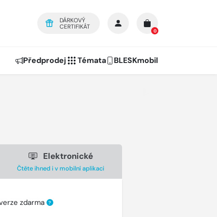
DÁRKOVÝ
CERTIFIKÁT
0
Předprodej
Témata
BLESKmobil
Elektronické
Čtěte ihned i v mobilní aplikaci
 verze zdarma
?