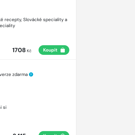
é recepty, Slovácké speciality a
eciality
1708
Koupit
Kč
 verze zdarma
?
i si