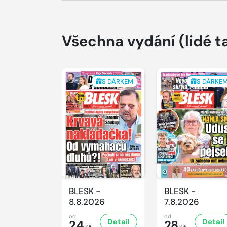
Všechna vydání
(lidé t
S DÁRKEM
S DÁRKE
BLESK -
BLESK -
8.8.2026
7.8.2026
od
od
Detail
Detail
24
28