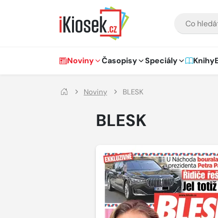
Přejít na hlavní obsah
VYHLEDÁVÁNÍ
Hlavní navigace
Noviny
Časopisy
Speciály
Knihy
Noviny
BLESK
BLESK