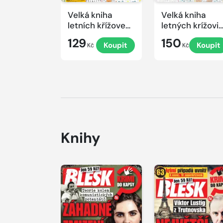
Velká kniha
Velká kniha
letních křížovek
letných krížovi
2026
s TV JOJ 2026
129
150
Koupit
Koupit
Kč
Kč
Knihy