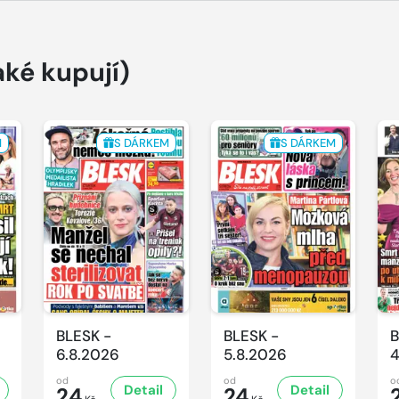
aké kupují)
M
S DÁRKEM
S DÁRKEM
BLESK -
BLESK -
B
6.8.2026
5.8.2026
4
od
od
o
Detail
Detail
24
24