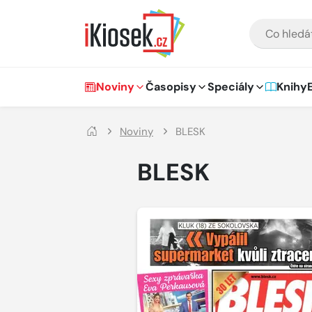
Přejít na hlavní obsah
VYHLEDÁVÁNÍ
Hlavní navigace
Noviny
Časopisy
Speciály
Knihy
Noviny
BLESK
BLESK