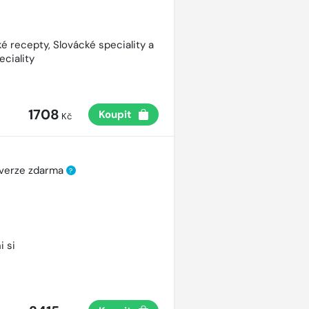
é recepty, Slovácké speciality a
eciality
1708
Koupit
Kč
 verze zdarma
?
i si