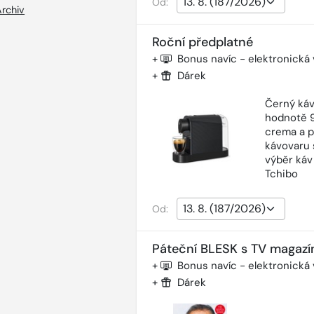
Od:
Archiv
Roční předplatné
+
Bonus navíc - elektronická
+
Dárek
Černý káv
hodnotě 9
crema a p
kávovaru 
výběr káv
Tchibo
Od:
Páteční BLESK s TV magazí
+
Bonus navíc - elektronická
+
Dárek