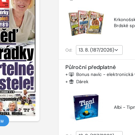
Krkonošsk
Brdské sp
Od:
Půlroční předplatné
+
Bonus navíc - elektronická
+
Dárek
Albi - Tipn
ku