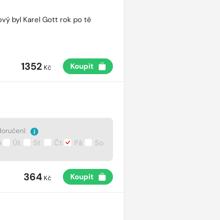
vý byl Karel Gott rok po té
1352
Koupit
Kč
oručení:
o
Út
St
Čt
Pá
So
364
Koupit
Kč