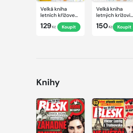
Velká kniha
Velká kniha
letních křížovek
letných krížovi
2026
s TV JOJ 2026
129
150
Koupit
Koupit
Kč
Kč
Knihy