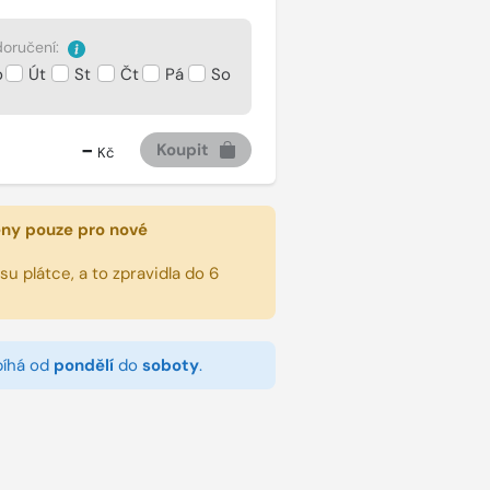
oručení:
o
Út
St
Čt
Pá
So
-
Koupit
Kč
eny pouze pro nové
u plátce, a to zpravidla do 6
bíhá od
pondělí
do
soboty
.