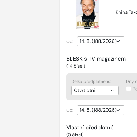
Kniha Tako
Od:
BLESK s TV magazínem
(
14
čísel)
Délka předplatného:
Dny d
P
Od:
Vlastní předplatné
(
0
čísel)