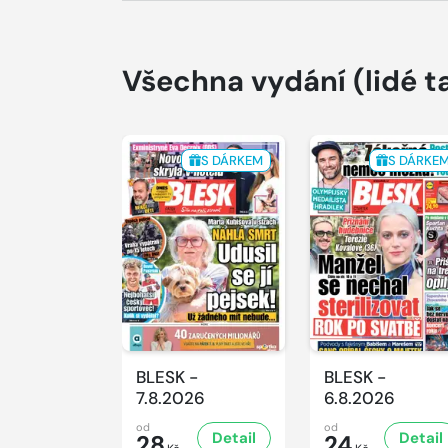
Všechna vydání
(lidé t
S DÁRKEM
S DÁRKE
BLESK -
BLESK -
7.8.2026
6.8.2026
od
od
Detail
Detail
28
24