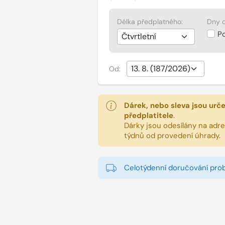
Délka předplatného:
Dny d
P
Od:
Dárek, nebo sleva jsou urč
předplatitele
.
Dárky jsou odesílány na adres
týdnů od provedení úhrady.
Celotýdenní doručování pro