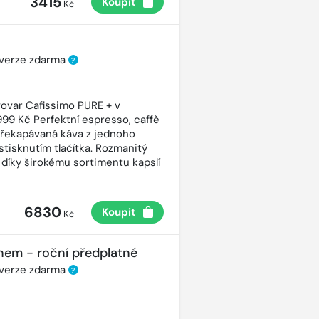
3415
Koupit
Kč
 verze zdarma
?
ovar Cafissimo PURE + v
99 Kč Perfektní espresso, caffè
řekapávaná káva z jednoho
stisknutím tlačítka. Rozmanitý
 díky širokému sortimentu kapslí
6830
Koupit
Kč
nem - roční předplatné
 verze zdarma
?