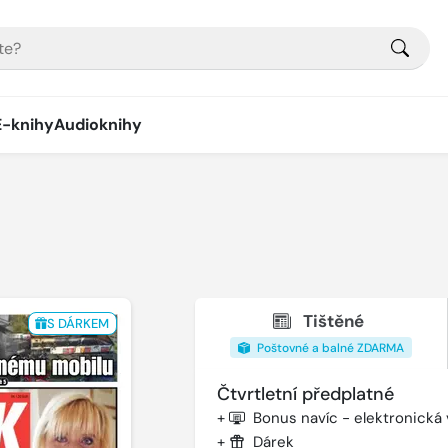
E-knihy
Audioknihy
Tištěné
S DÁRKEM
Poštovné a balné ZDARMA
Čtvrtletní předplatné
+
Bonus navíc - elektronická
+
Dárek