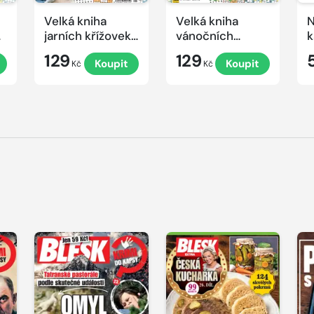
Velká kniha
Velká kniha
N
ek
jarních křížovek
vánočních
k
2026
křížovek 2025
e
129
129
Koupit
Koupit
Kč
Kč