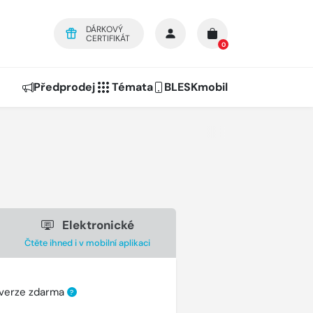
DÁRKOVÝ
CERTIFIKÁT
0
Předprodej
Témata
BLESKmobil
Elektronické
Čtěte ihned i v mobilní aplikaci
 verze zdarma
?