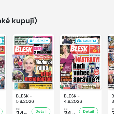
aké kupují)
M
S DÁRKEM
S DÁRKEM
BLESK -
BLESK -
B
5.8.2026
4.8.2026
3
od
od
o
Detail
Detail
24
24