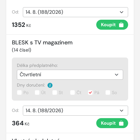
Od:
1352
Koupit
Kč
BLESK s TV magazínem
(
14
čísel)
Délka předplatného:
Dny doručení:
Po
Út
St
Čt
Pá
So
Od:
364
Koupit
Kč