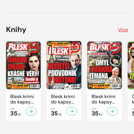
Knihy
Více
Blesk krimi
Blesk krimi
Blesk krimi
do kapsy
do kapsy
do kapsy
č.7/2026
č.6/2026
č.5/2026
od
od
od
35
35
35
Kč
Kč
Kč