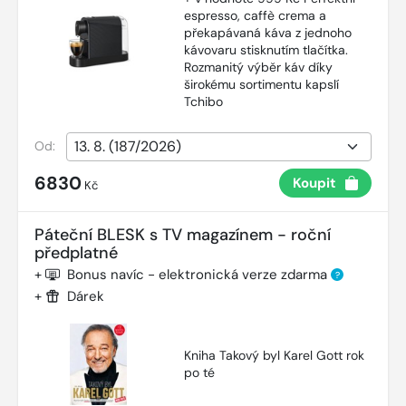
espresso, caffè crema a
překapávaná káva z jednoho
kávovaru stisknutím tlačítka.
Rozmanitý výběr káv díky
širokému sortimentu kapslí
Tchibo
Od:
6830
Koupit
Kč
Páteční BLESK s TV magazínem - roční
předplatné
+
Bonus navíc - elektronická verze zdarma
?
+
Dárek
Kniha Takový byl Karel Gott rok
po té