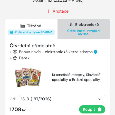
Vydání:
10.10.2023
–
Archiv
Anotace
Elektronické
Tištěné
Čtěte ihned i v mobilní
Poštovné a balné ZDARMA
aplikaci
Čtvrtletní předplatné
+
Bonus navíc - elektronická verze zdarma
?
+
Dárek
Krkonošské recepty, Slovácké
speciality a Brdské speciality
Od:
1708
Koupit
Kč