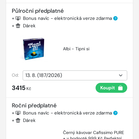
Půlroční předplatné
+
Bonus navíc - elektronická verze zdarma
?
+
Dárek
Albi - Tipni si
Od:
3415
Koupit
Kč
Roční předplatné
+
Bonus navíc - elektronická verze zdarma
?
+
Dárek
Černý kávovar Cafissimo PURE
+ v hodnotě 999 Kč Perfektní