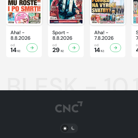
Aha! -
Sport -
Aha! -
8.8.2026
8.8.2026
7.8.2026
od
od
od
14
29
14
Kč
Kč
Kč
BLESK - 10.
PŘEPNOUT SVĚTLÝ/TMAVÝ REŽIM