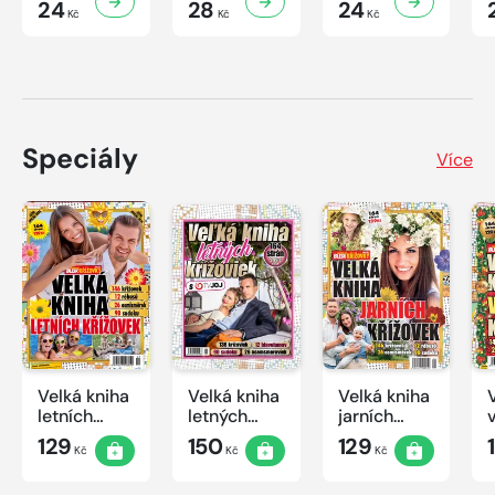
24
28
24
Kč
Kč
Kč
Speciály
Více
Velká kniha
Velká kniha
Velká kniha
letních
letných
jarních
křížovek
krížoviek s
křížovek
129
150
129
Kč
Kč
Kč
2026
TV JOJ
2026
2026