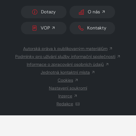
Dotazy
O nás
VOP
Kontakty
Autorská práva k publikovaným materiálům
Podmínky pro užívání služby informační společnosti
Informace o zpracování osobních údajů
Jednotná kontaktní místa
Cookies
Nastavení soukromí
Inzerce
Redakce
© 2026 Copyright
CZECH NEWS CENTER a.s.
a dodavatelé
obsahu