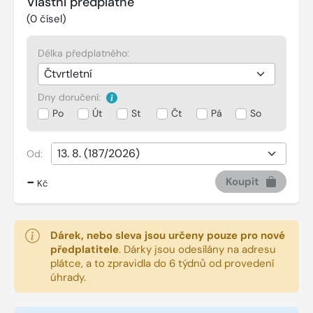
Vlastní předplatné
(
0
čísel)
Délka předplatného:
Dny doručení:
Po
Út
St
Čt
Pá
So
Od:
-
Koupit
Kč
Dárek, nebo sleva jsou určeny pouze pro nové
předplatitele
.
Dárky jsou odesílány na adresu
plátce, a to zpravidla do 6 týdnů od provedení
úhrady.