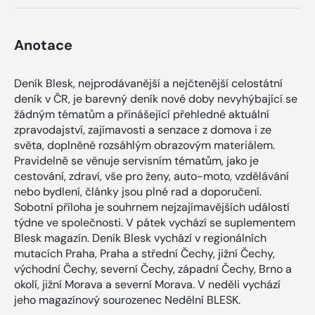
Anotace
Deník Blesk, nejprodávanější a nejčtenější celostátní
deník v ČR, je barevný deník nové doby nevyhýbající se
žádným tématům a přinášející přehledné aktuální
zpravodajství, zajímavosti a senzace z domova i ze
světa, doplněné rozsáhlým obrazovým materiálem.
Pravidelně se věnuje servisním tématům, jako je
cestování, zdraví, vše pro ženy, auto-moto, vzdělávání
nebo bydlení, články jsou plné rad a doporučení.
Sobotní příloha je souhrnem nejzajímavějších událostí
týdne ve společnosti. V pátek vychází se suplementem
Blesk magazín. Deník Blesk vychází v regionálních
mutacích Praha, Praha a střední Čechy, jižní Čechy,
východní Čechy, severní Čechy, západní Čechy, Brno a
okolí, jižní Morava a severní Morava. V neděli vychází
jeho magazínový sourozenec Nedělní BLESK.