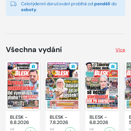
Celotýdenní doručování probíhá od
pondělí
do
soboty
.
Všechna vydání
Více
BLESK -
BLESK -
BLESK -
8.8.2026
7.8.2026
6.8.2026
od
od
od