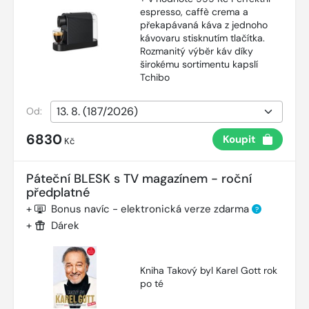
espresso, caffè crema a
překapávaná káva z jednoho
kávovaru stisknutím tlačítka.
Rozmanitý výběr káv díky
širokému sortimentu kapslí
Tchibo
Od:
6830
Koupit
Kč
Páteční BLESK s TV magazínem - roční
předplatné
+
Bonus navíc - elektronická verze zdarma
?
+
Dárek
Kniha Takový byl Karel Gott rok
po té