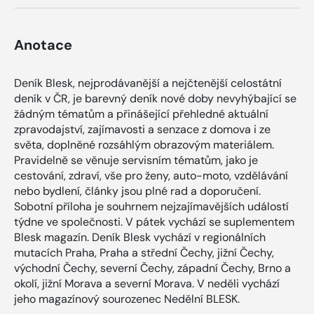
Anotace
Deník Blesk, nejprodávanější a nejčtenější celostátní
deník v ČR, je barevný deník nové doby nevyhýbající se
žádným tématům a přinášející přehledné aktuální
zpravodajství, zajímavosti a senzace z domova i ze
světa, doplněné rozsáhlým obrazovým materiálem.
Pravidelně se věnuje servisním tématům, jako je
cestování, zdraví, vše pro ženy, auto-moto, vzdělávání
nebo bydlení, články jsou plné rad a doporučení.
Sobotní příloha je souhrnem nejzajímavějších událostí
týdne ve společnosti. V pátek vychází se suplementem
Blesk magazín. Deník Blesk vychází v regionálních
mutacích Praha, Praha a střední Čechy, jižní Čechy,
východní Čechy, severní Čechy, západní Čechy, Brno a
okolí, jižní Morava a severní Morava. V neděli vychází
jeho magazínový sourozenec Nedělní BLESK.