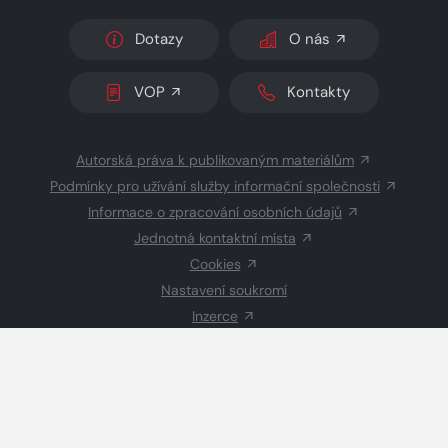
Dotazy
O nás
VOP
Kontakty
Autorská práva k publikovaným materiálům
Podmínky pro užívání služby informační společnosti
Informace o zpracování osobních údajů
Jednotná kontaktní místa
Cookies
Nastavení soukromí
Inzerce
Redakce
© 2026 Copyright
CZECH NEWS CENTER a.s.
a dodavatelé
obsahu