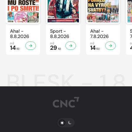
Aha! -
Sport -
Aha! -
8.8.2026
8.8.2026
7.8.2026
od
od
od
14
29
14
Kč
Kč
Kč
BLESK - 1.8
PŘEPNOUT SVĚTLÝ/TMAVÝ REŽIM