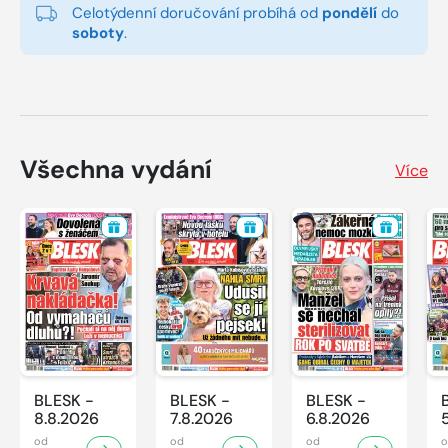
Celotýdenní doručování probíhá od
pondělí
do
soboty
.
Všechna vydání
Více
BLESK -
BLESK -
BLESK -
8.8.2026
7.8.2026
6.8.2026
od
od
od