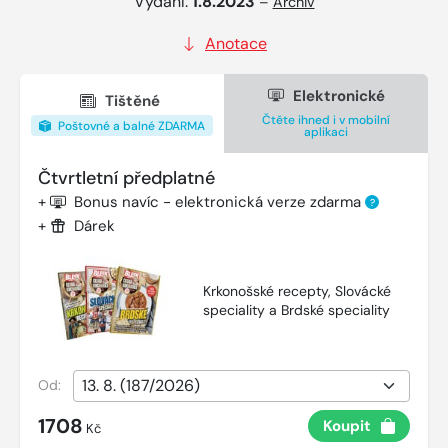
Vydání:
1.8.2023
–
Archiv
Anotace
Elektronické
Tištěné
Čtěte ihned i v mobilní
Poštovné a balné ZDARMA
aplikaci
Čtvrtletní předplatné
+
Bonus navíc - elektronická verze zdarma
?
+
Dárek
Krkonošské recepty, Slovácké
speciality a Brdské speciality
Od:
1708
Koupit
Kč