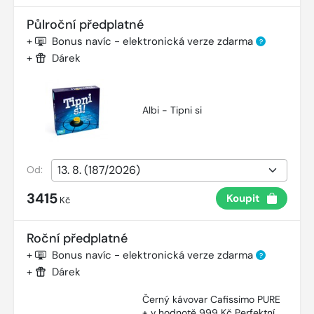
Půlroční předplatné
+
Bonus navíc - elektronická verze zdarma
?
+
Dárek
Albi - Tipni si
Od:
3415
Koupit
Kč
Roční předplatné
+
Bonus navíc - elektronická verze zdarma
?
+
Dárek
Černý kávovar Cafissimo PURE
+ v hodnotě 999 Kč Perfektní