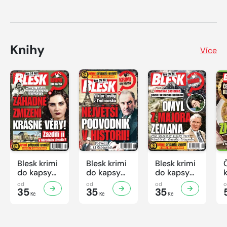
Knihy
Více
Blesk krimi
Blesk krimi
Blesk krimi
do kapsy
do kapsy
do kapsy
č.7/2026
č.6/2026
č.5/2026
od
od
od
35
35
35
Kč
Kč
Kč