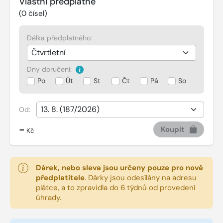
Vlastní předplatné
(
0
čísel)
Délka předplatného:
Dny doručení:
Po
Út
St
Čt
Pá
So
Od:
-
Koupit
Kč
Dárek, nebo sleva jsou určeny pouze pro nové
předplatitele
.
Dárky jsou odesílány na adresu
plátce, a to zpravidla do 6 týdnů od provedení
úhrady.