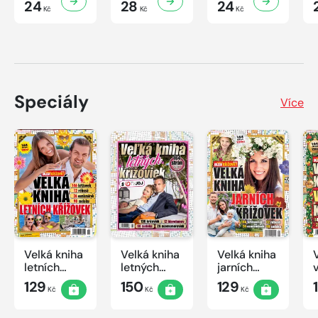
24
28
24
Kč
Kč
Kč
Speciály
Více
Velká kniha
Velká kniha
Velká kniha
letních
letných
jarních
křížovek
krížoviek s
křížovek
129
150
129
Kč
Kč
Kč
2026
TV JOJ
2026
2026