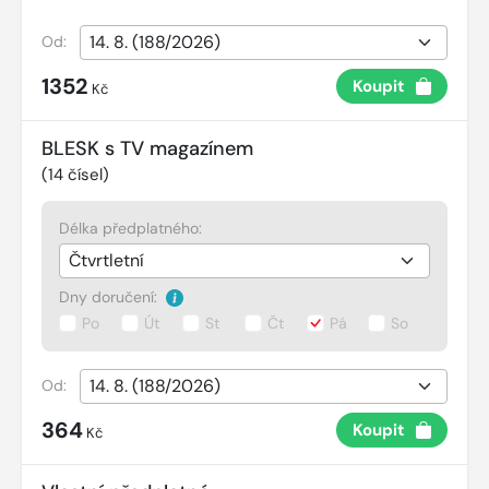
Od:
1352
Koupit
Kč
BLESK s TV magazínem
(
14
čísel)
Délka předplatného:
Dny doručení:
Po
Út
St
Čt
Pá
So
Od:
364
Koupit
Kč