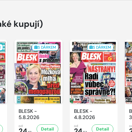
aké kupují)
M
S DÁRKEM
S DÁRKEM
BLESK -
BLESK -
B
5.8.2026
4.8.2026
3
od
od
o
Detail
Detail
24
24