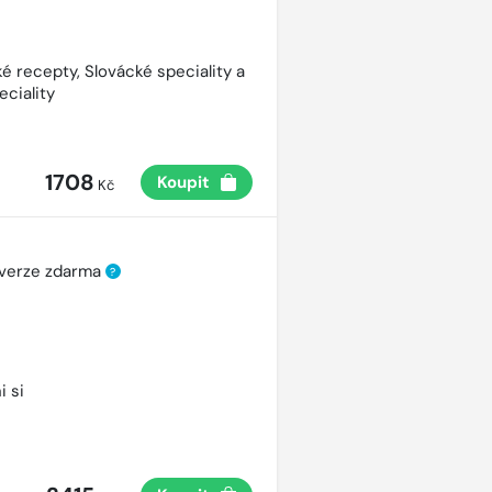
é recepty, Slovácké speciality a
eciality
1708
Koupit
Kč
 verze zdarma
?
i si