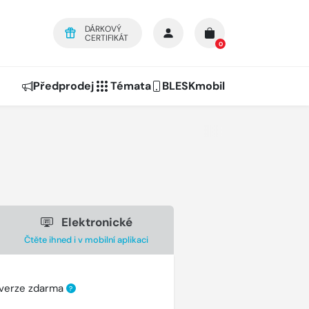
DÁRKOVÝ
CERTIFIKÁT
0
Předprodej
Témata
BLESKmobil
Elektronické
Čtěte ihned i v mobilní aplikaci
 verze zdarma
?