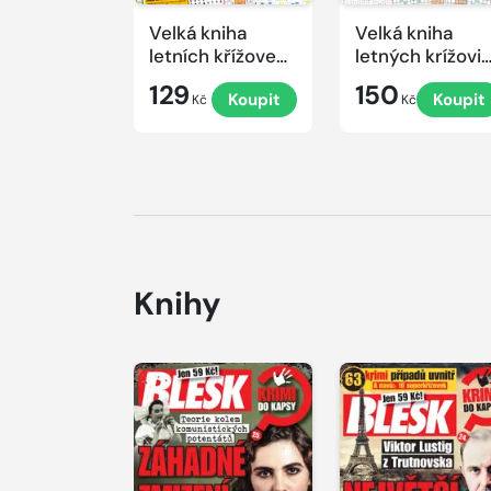
Velká kniha
Velká kniha
letních křížovek
letných krížovi
2026
s TV JOJ 2026
129
150
Koupit
Koupit
Kč
Kč
Knihy