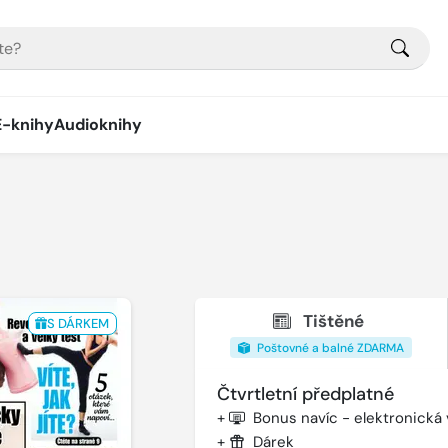
E-knihy
Audioknihy
Tištěné
S DÁRKEM
Poštovné a balné ZDARMA
Čtvrtletní předplatné
+
Bonus navíc - elektronická
+
Dárek