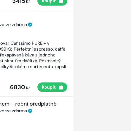
3415
Koupit
Kč
 verze zdarma
?
ovar Cafissimo PURE + v
99 Kč Perfektní espresso, caffè
řekapávaná káva z jednoho
stisknutím tlačítka. Rozmanitý
 díky širokému sortimentu kapslí
6830
Koupit
Kč
nem - roční předplatné
 verze zdarma
?