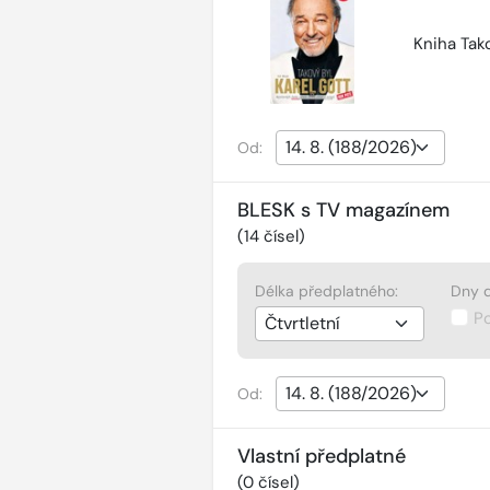
Kniha Tako
Od:
BLESK s TV magazínem
(
14
čísel)
Délka předplatného:
Dny d
P
Od:
Vlastní předplatné
(
0
čísel)