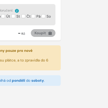
oručení:
o
Út
St
Čt
Pá
So
-
Koupit
Kč
eny pouze pro nové
u plátce, a to zpravidla do 6
bíhá od
pondělí
do
soboty
.