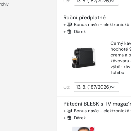
Od:
rchiv
Roční předplatné
+
Bonus navíc - elektronická
+
Dárek
Černý káv
hodnotě 9
crema a p
kávovaru 
výběr káv
Tchibo
Od:
Páteční BLESK s TV magazí
+
Bonus navíc - elektronická
+
Dárek