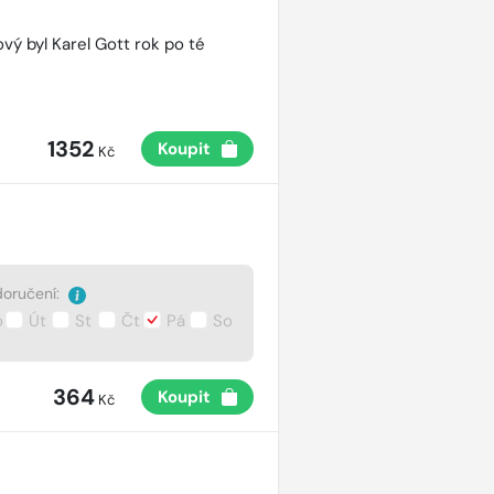
vý byl Karel Gott rok po té
1352
Koupit
Kč
oručení:
o
Út
St
Čt
Pá
So
364
Koupit
Kč