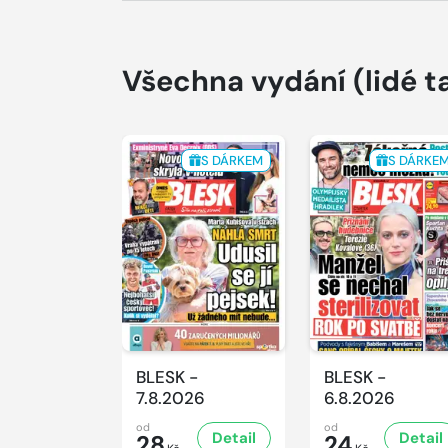
Všechna vydání
(lidé t
S DÁRKEM
S DÁRKE
BLESK -
BLESK -
7.8.2026
6.8.2026
od
od
Detail
Detail
28
24