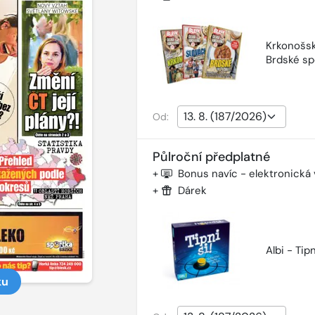
Krkonošsk
Brdské sp
Od:
Půlroční předplatné
+
Bonus navíc - elektronická
+
Dárek
Albi - Tipn
ku