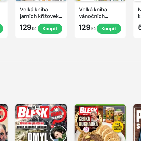
Velká kniha
Velká kniha
N
ek
jarních křížovek
vánočních
k
2026
křížovek 2025
e
129
129
Koupit
Koupit
Kč
Kč