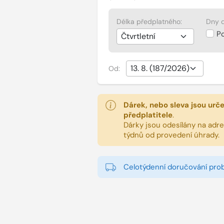
Délka předplatného:
Dny d
P
Od:
Dárek, nebo sleva jsou urč
předplatitele
.
Dárky jsou odesílány na adres
týdnů od provedení úhrady.
Celotýdenní doručování pro