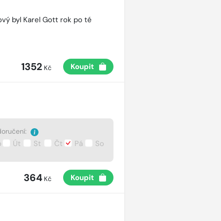
vý byl Karel Gott rok po té
1352
Koupit
Kč
oručení:
o
Út
St
Čt
Pá
So
364
Koupit
Kč