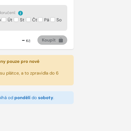
oručení:
o
Út
St
Čt
Pá
So
-
Koupit
Kč
eny pouze pro nové
u plátce, a to zpravidla do 6
bíhá od
pondělí
do
soboty
.