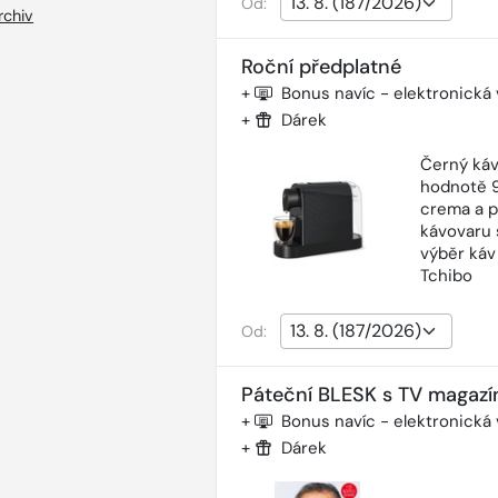
Od:
rchiv
Roční předplatné
+
Bonus navíc - elektronická
+
Dárek
Černý káv
hodnotě 9
crema a p
kávovaru 
výběr káv
Tchibo
Od:
Páteční BLESK s TV magazí
+
Bonus navíc - elektronická
+
Dárek