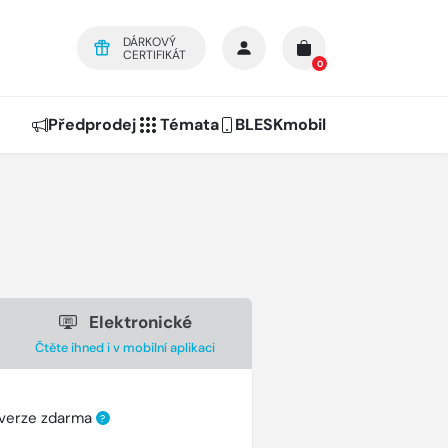
DÁRKOVÝ
CERTIFIKÁT
0
Předprodej
Témata
BLESKmobil
Elektronické
Čtěte ihned i v mobilní aplikaci
 verze zdarma
?