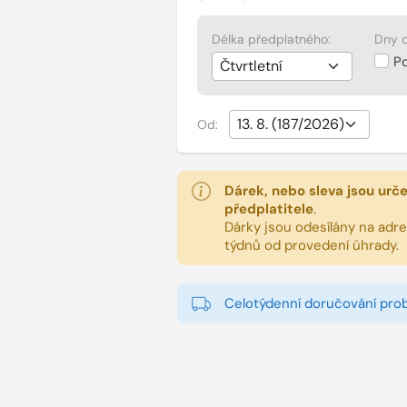
Délka předplatného:
Dny d
P
Od:
Dárek, nebo sleva jsou urč
předplatitele
.
Dárky jsou odesílány na adres
týdnů od provedení úhrady.
Celotýdenní doručování pro