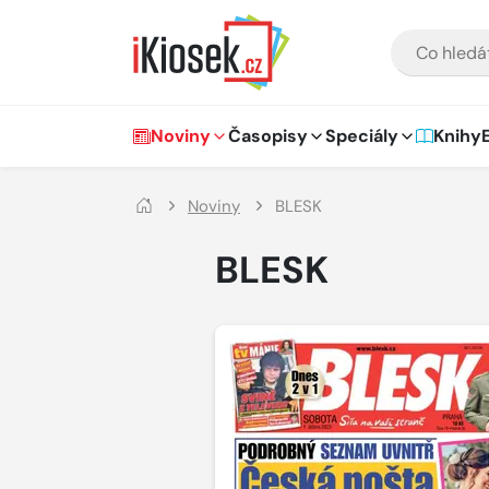
Přejít na hlavní obsah
VYHLEDÁVÁNÍ
Hlavní navigace
Noviny
Časopisy
Speciály
Knihy
Noviny
BLESK
BLESK