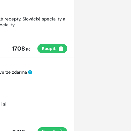
é recepty, Slovácké speciality a
eciality
1708
Koupit
Kč
 verze zdarma
?
i si