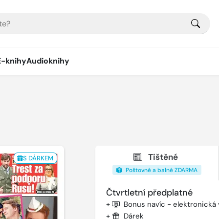
E-knihy
Audioknihy
Tištěné
S DÁRKEM
Poštovné a balné ZDARMA
Čtvrtletní předplatné
+
Bonus navíc - elektronická
+
Dárek