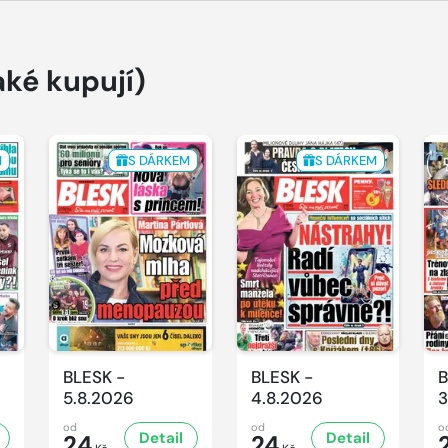
aké kupují)
M
S DÁRKEM
S DÁRKEM
BLESK -
BLESK -
B
5.8.2026
4.8.2026
3
od
od
o
Detail
Detail
24
24