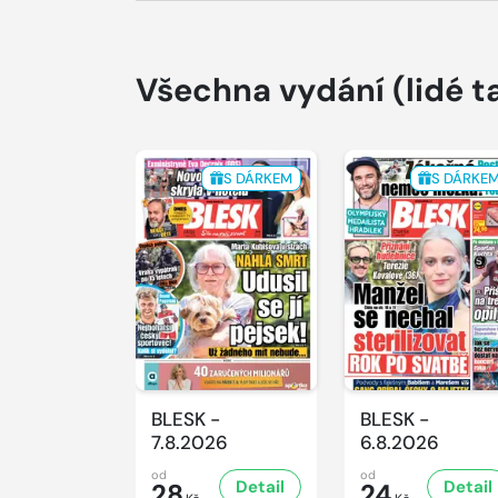
Všechna vydání
(lidé t
S DÁRKEM
S DÁRKE
BLESK -
BLESK -
7.8.2026
6.8.2026
od
od
Detail
Detail
28
24