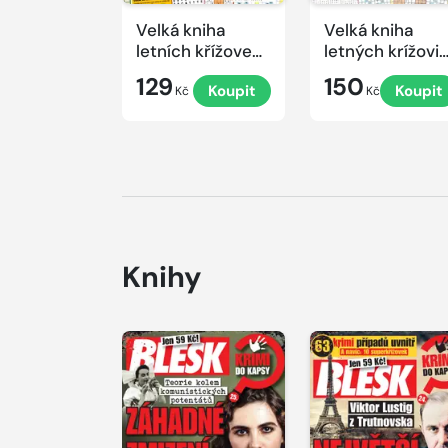
Velká kniha
Velká kniha
letních křížovek
letných krížovi
2026
s TV JOJ 2026
129
150
Koupit
Koupit
Kč
Kč
Knihy