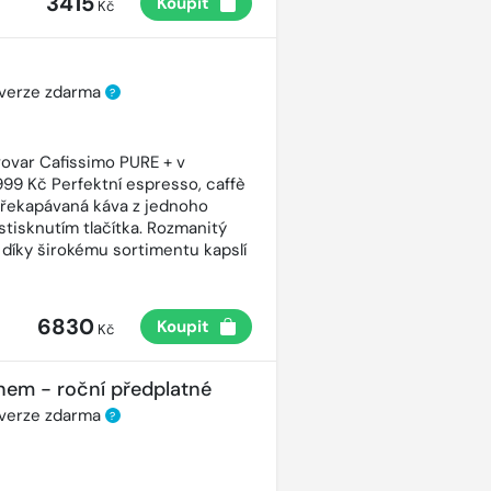
3415
Koupit
Kč
 verze zdarma
?
ovar Cafissimo PURE + v
99 Kč Perfektní espresso, caffè
řekapávaná káva z jednoho
stisknutím tlačítka. Rozmanitý
 díky širokému sortimentu kapslí
6830
Koupit
Kč
nem - roční předplatné
 verze zdarma
?