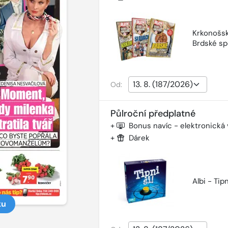
Krkonošsk
Brdské sp
Od:
Půlroční předplatné
+
Bonus navíc - elektronická
+
Dárek
Albi - Tipn
ku