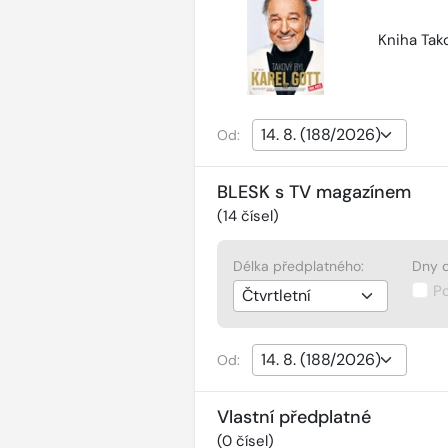
Kniha Tako
Od:
BLESK s TV magazínem
(
14
čísel)
Délka předplatného:
Dny d
P
Od:
Vlastní předplatné
(
0
čísel)