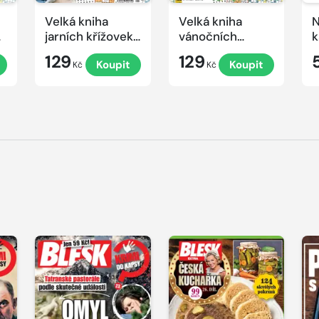
Velká kniha
Velká kniha
N
ek
jarních křížovek
vánočních
k
2026
křížovek 2025
e
129
129
Koupit
Koupit
Kč
Kč