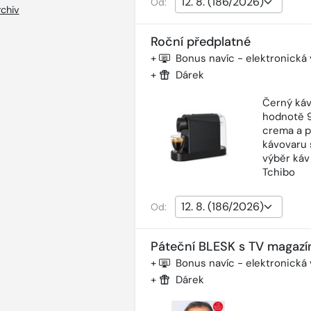
Od:
chiv
Roční předplatné
+
Bonus navíc - elektronická
+
Dárek
Černý káv
hodnotě 9
crema a p
kávovaru 
výběr káv
Tchibo
Od:
Páteční BLESK s TV magazí
+
Bonus navíc - elektronická
+
Dárek