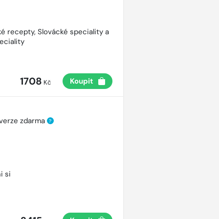
é recepty, Slovácké speciality a
eciality
1708
Koupit
Kč
 verze zdarma
?
i si