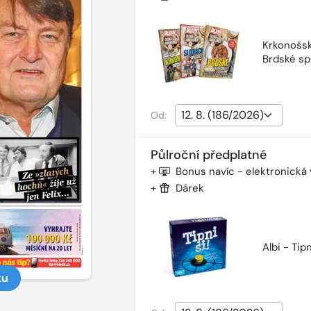
Krkonošsk
Brdské sp
Od:
Půlroční předplatné
+
Bonus navíc - elektronická
+
Dárek
Albi - Tipn
ku