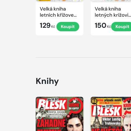
Velká kniha
Velká kniha
letních křížovek
letných krížovi
2026
s TV JOJ 2026
129
150
Koupit
Koupit
Kč
Kč
Knihy