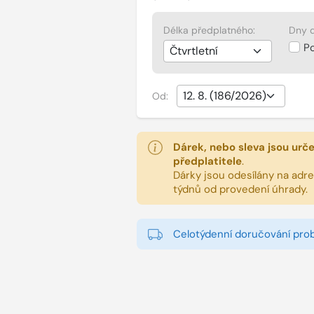
Délka předplatného:
Dny d
P
Od:
Dárek, nebo sleva jsou urč
předplatitele
.
Dárky jsou odesílány na adres
týdnů od provedení úhrady.
Celotýdenní doručování pro