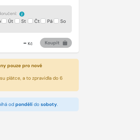
oručení:
o
Út
St
Čt
Pá
So
-
Koupit
Kč
eny pouze pro nové
u plátce, a to zpravidla do 6
bíhá od
pondělí
do
soboty
.