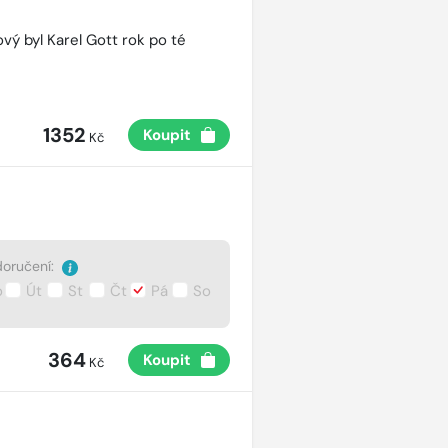
vý byl Karel Gott rok po té
1352
Koupit
Kč
oručení:
o
Út
St
Čt
Pá
So
364
Koupit
Kč