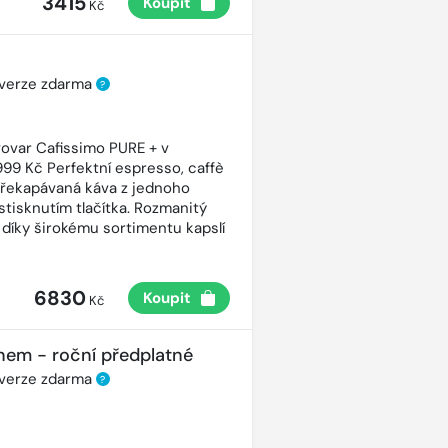
3415
Koupit
Kč
 verze zdarma
?
ovar Cafissimo PURE + v
99 Kč Perfektní espresso, caffè
řekapávaná káva z jednoho
stisknutím tlačítka. Rozmanitý
 díky širokému sortimentu kapslí
6830
Koupit
Kč
nem - roční předplatné
 verze zdarma
?