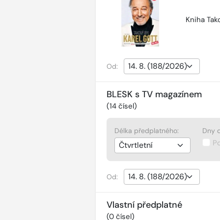
Kniha Tako
Od:
BLESK s TV magazínem
(
14
čísel)
Délka předplatného:
Dny d
P
Od:
Vlastní předplatné
(
0
čísel)