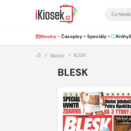
Přejít na hlavní obsah
VYHLEDÁVÁNÍ
Hlavní navigace
Noviny
Časopisy
Speciály
Knihy
Noviny
BLESK
BLESK