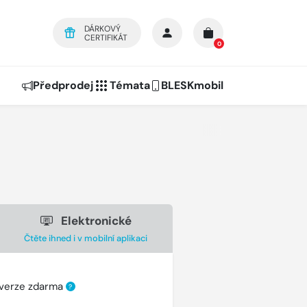
DÁRKOVÝ
CERTIFIKÁT
0
Předprodej
Témata
BLESKmobil
Elektronické
Čtěte ihned i v mobilní aplikaci
 verze zdarma
?