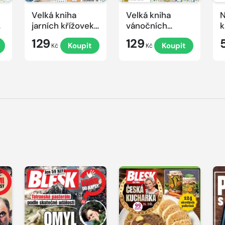
Velká kniha
Velká kniha
N
ek
jarních křížovek
vánočních
k
2026
křížovek 2025
e
129
129
Koupit
Koupit
Kč
Kč