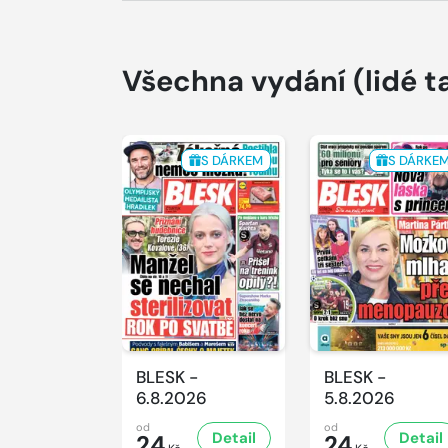
Všechna vydání
(lidé t
S DÁRKEM
S DÁRKE
BLESK -
BLESK -
6.8.2026
5.8.2026
od
od
Detail
Detail
24
24