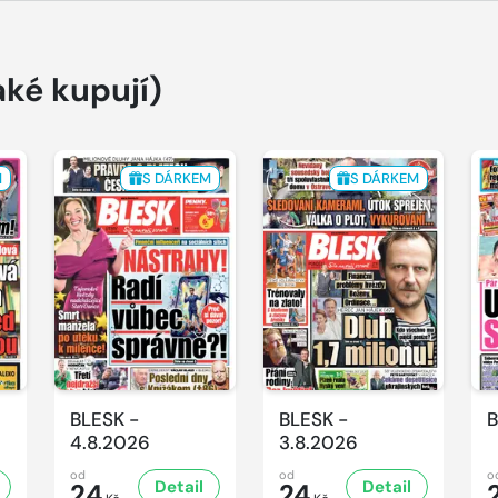
aké kupují)
M
S DÁRKEM
S DÁRKEM
BLESK -
BLESK -
B
4.8.2026
3.8.2026
od
od
o
Detail
Detail
24
24