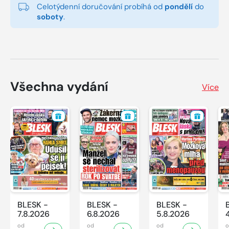
Celotýdenní doručování probíhá od
pondělí
do
soboty
.
Všechna vydání
Více
BLESK -
BLESK -
BLESK -
7.8.2026
6.8.2026
5.8.2026
od
od
od