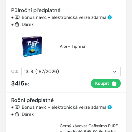
Půlroční předplatné
+
Bonus navíc - elektronická verze zdarma
?
+
Dárek
Albi - Tipni si
Od:
3415
Koupit
Kč
Roční předplatné
+
Bonus navíc - elektronická verze zdarma
?
+
Dárek
Černý kávovar Cafissimo PURE
+ v hodnotě 999 Kč Perfektní