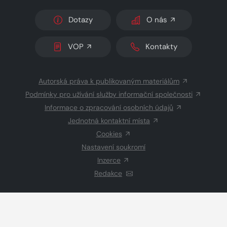
Dotazy
O nás
VOP
Kontakty
Autorská práva k publikovaným materiálům
Podmínky pro užívání služby informační společnosti
Informace o zpracování osobních údajů
Jednotná kontaktní místa
Cookies
Nastavení soukromí
Inzerce
Redakce
© 2026 Copyright
CZECH NEWS CENTER a.s.
a dodavatelé
obsahu