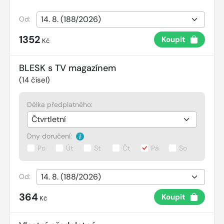
Od:
1352
Koupit
Kč
BLESK s TV magazínem
(
14
čísel)
Délka předplatného:
Dny doručení:
Po
Út
St
Čt
Pá
So
Od:
364
Koupit
Kč