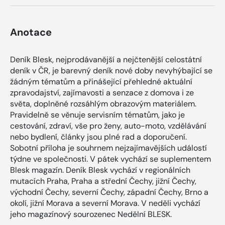
Anotace
Deník Blesk, nejprodávanější a nejčtenější celostátní
deník v ČR, je barevný deník nové doby nevyhýbající se
žádným tématům a přinášející přehledné aktuální
zpravodajství, zajímavosti a senzace z domova i ze
světa, doplněné rozsáhlým obrazovým materiálem.
Pravidelně se věnuje servisním tématům, jako je
cestování, zdraví, vše pro ženy, auto-moto, vzdělávání
nebo bydlení, články jsou plné rad a doporučení.
Sobotní příloha je souhrnem nejzajímavějších událostí
týdne ve společnosti. V pátek vychází se suplementem
Blesk magazín. Deník Blesk vychází v regionálních
mutacích Praha, Praha a střední Čechy, jižní Čechy,
východní Čechy, severní Čechy, západní Čechy, Brno a
okolí, jižní Morava a severní Morava. V neděli vychází
jeho magazínový sourozenec Nedělní BLESK.