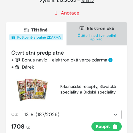
Vydání:
1.12.2022
–
Archiv
Anotace
Elektronické
Tištěné
Čtěte ihned i v mobilní
Poštovné a balné ZDARMA
aplikaci
Čtvrtletní předplatné
+
Bonus navíc - elektronická verze zdarma
?
+
Dárek
Krkonošské recepty, Slovácké
speciality a Brdské speciality
Od:
1708
Koupit
Kč