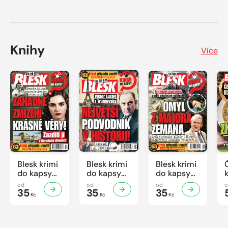
Knihy
Více
Blesk krimi
Blesk krimi
Blesk krimi
do kapsy
do kapsy
do kapsy
č.7/2026
č.6/2026
č.5/2026
od
od
od
35
35
35
Kč
Kč
Kč