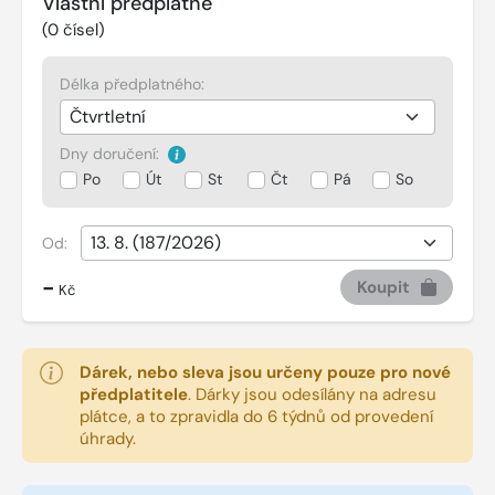
Vlastní předplatné
(
0
čísel)
Délka předplatného:
Dny doručení:
Po
Út
St
Čt
Pá
So
Od:
-
Koupit
Kč
Dárek, nebo sleva jsou určeny pouze pro nové
předplatitele
.
Dárky jsou odesílány na adresu
plátce, a to zpravidla do 6 týdnů od provedení
úhrady.