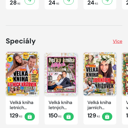
28
24
24
Kč
Kč
Kč
Speciály
Více
Velká kniha
Velká kniha
Velká kniha
letních
letných
jarních
křížovek
krížoviek s
křížovek
129
150
129
Kč
Kč
Kč
2026
TV JOJ
2026
2026