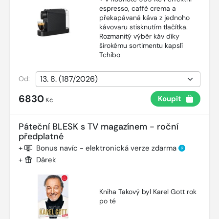
espresso, caffè crema a
překapávaná káva z jednoho
kávovaru stisknutím tlačítka.
Rozmanitý výběr káv díky
širokému sortimentu kapslí
Tchibo
Od:
6830
Koupit
Kč
Páteční BLESK s TV magazínem - roční
předplatné
+
Bonus navíc - elektronická verze zdarma
?
+
Dárek
Kniha Takový byl Karel Gott rok
po té