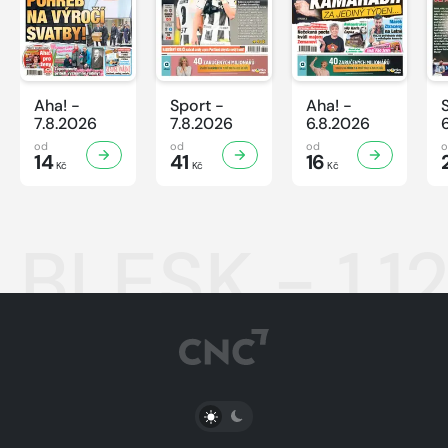
Aha! -
Sport -
Aha! -
7.8.2026
7.8.2026
6.8.2026
od
od
od
14
41
16
Kč
Kč
Kč
BLESK - 1.1
PŘEPNOUT SVĚTLÝ/TMAVÝ REŽIM