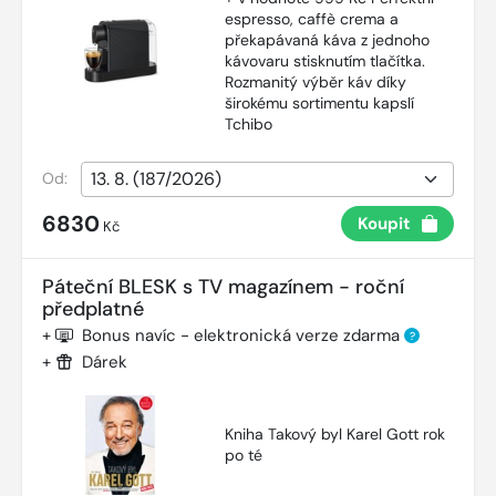
espresso, caffè crema a
překapávaná káva z jednoho
kávovaru stisknutím tlačítka.
Rozmanitý výběr káv díky
širokému sortimentu kapslí
Tchibo
Od:
6830
Koupit
Kč
Páteční BLESK s TV magazínem - roční
předplatné
+
Bonus navíc - elektronická verze zdarma
?
+
Dárek
Kniha Takový byl Karel Gott rok
po té