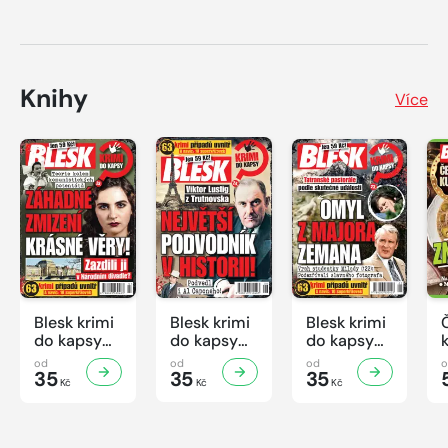
Knihy
Více
Blesk krimi
Blesk krimi
Blesk krimi
do kapsy
do kapsy
do kapsy
č.7/2026
č.6/2026
č.5/2026
od
od
od
35
35
35
Kč
Kč
Kč