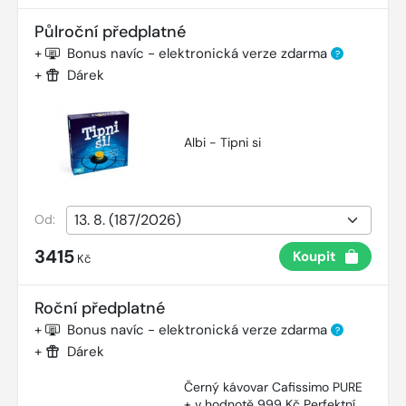
Půlroční předplatné
+
Bonus navíc - elektronická verze zdarma
?
+
Dárek
Albi - Tipni si
Od:
3415
Koupit
Kč
Roční předplatné
+
Bonus navíc - elektronická verze zdarma
?
+
Dárek
Černý kávovar Cafissimo PURE
+ v hodnotě 999 Kč Perfektní