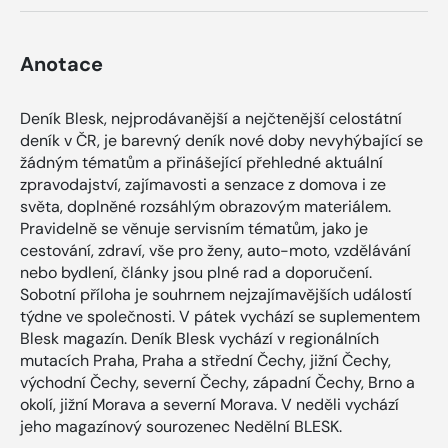
Anotace
Deník Blesk, nejprodávanější a nejčtenější celostátní
deník v ČR, je barevný deník nové doby nevyhýbající se
žádným tématům a přinášející přehledné aktuální
zpravodajství, zajímavosti a senzace z domova i ze
světa, doplněné rozsáhlým obrazovým materiálem.
Pravidelně se věnuje servisním tématům, jako je
cestování, zdraví, vše pro ženy, auto-moto, vzdělávání
nebo bydlení, články jsou plné rad a doporučení.
Sobotní příloha je souhrnem nejzajímavějších událostí
týdne ve společnosti. V pátek vychází se suplementem
Blesk magazín. Deník Blesk vychází v regionálních
mutacích Praha, Praha a střední Čechy, jižní Čechy,
východní Čechy, severní Čechy, západní Čechy, Brno a
okolí, jižní Morava a severní Morava. V neděli vychází
jeho magazínový sourozenec Nedělní BLESK.