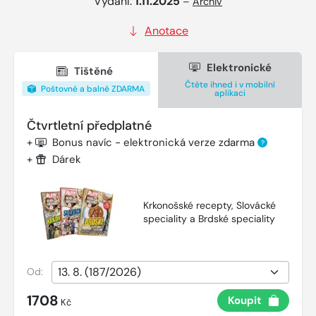
Vydání:
1.11.2025
–
Archiv
Anotace
Elektronické
Tištěné
Čtěte ihned i v mobilní
Poštovné a balné ZDARMA
aplikaci
Čtvrtletní předplatné
+
Bonus navíc - elektronická verze zdarma
?
+
Dárek
Krkonošské recepty, Slovácké
speciality a Brdské speciality
Od:
1708
Koupit
Kč