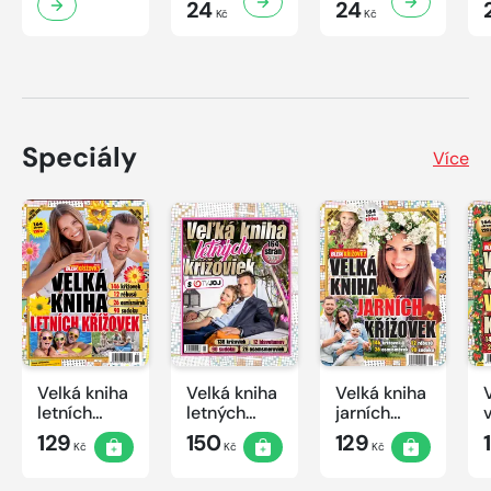
24
24
Kč
Kč
Speciály
Více
Velká kniha
Velká kniha
Velká kniha
letních
letných
jarních
křížovek
krížoviek s
křížovek
129
150
129
Kč
Kč
Kč
2026
TV JOJ
2026
2026