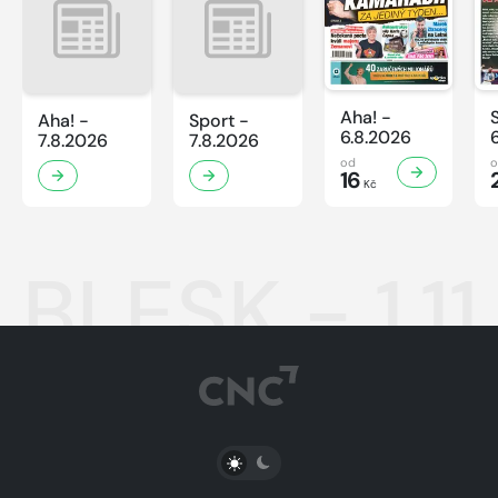
Aha! -
Aha! -
Sport -
6.8.2026
7.8.2026
7.8.2026
od
16
Kč
BLESK - 1.1
PŘEPNOUT SVĚTLÝ/TMAVÝ REŽIM