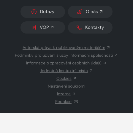
Dotazy
O nás
VOP
Kontakty
Autorská práva k publikovaným materiálům
Podmínky pro užívání služby informační společnosti
Informace o zpracování osobních údajů
Jednotná kontaktní místa
Cookies
Nastavení soukromí
Inzerce
Redakce
© 2026 Copyright
CZECH NEWS CENTER a.s.
a dodavatelé
obsahu