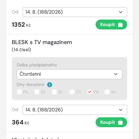
Od:
1352
Koupit
Kč
BLESK s TV magazínem
(
14
čísel)
Délka předplatného:
Dny doručení:
Po
Út
St
Čt
Pá
So
Od:
364
Koupit
Kč