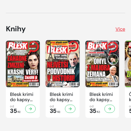
Knihy
Více
Blesk krimi
Blesk krimi
Blesk krimi
do kapsy
do kapsy
do kapsy
č.7/2026
č.6/2026
č.5/2026
od
od
od
35
35
35
Kč
Kč
Kč