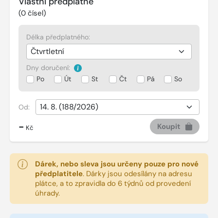
Vlastní předplatné
(
0
čísel)
Délka předplatného:
Dny doručení:
Po
Út
St
Čt
Pá
So
Od:
-
Koupit
Kč
Dárek, nebo sleva jsou určeny pouze pro nové
předplatitele
.
Dárky jsou odesílány na adresu
plátce, a to zpravidla do 6 týdnů od provedení
úhrady.