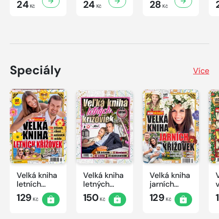
24
24
28
Kč
Kč
Kč
Speciály
Více
Velká kniha
Velká kniha
Velká kniha
letních
letných
jarních
křížovek
krížoviek s
křížovek
129
150
129
Kč
Kč
Kč
2026
TV JOJ
2026
2026