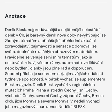
Anotace
Deník Blesk, nejprodávanější a nejčtenější celostátní
deník v ČR, je barevný deník nové doby nevyhýbající se
žádným tématům a přinášející přehledné aktuální
zpravodajství, zajímavosti a senzace z domova i ze
světa, doplněné rozsáhlým obrazovým materiálem.
Pravidelně se věnuje servisním tématům, jako je
cestování, zdraví, vše pro ženy, auto-moto, vzdělávání
nebo bydlení, články jsou plné rad a doporučení.
Sobotní příloha je souhrnem nejzajímavějších událostí
týdne ve společnosti. V pátek vychází se suplementem
Blesk magazín. Deník Blesk vychází v regionálních
mutacích Praha, Praha a střední Čechy, jižní Čechy,
východní Čechy, severní Čechy, západní Čechy, Brno a
okolí, jižní Morava a severní Morava. V neděli vychází
jeho magazínový sourozenec Nedělní BLESK.