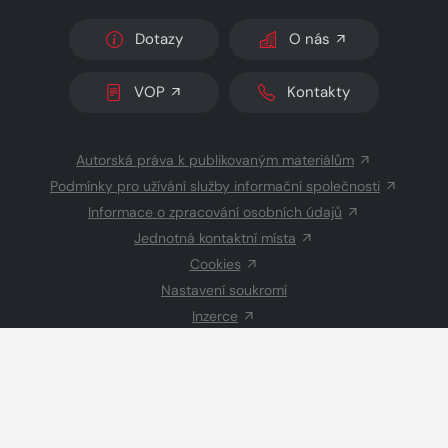
Dotazy
O nás
VOP
Kontakty
Autorská práva k publikovaným materiálům
Podmínky pro užívání služby informační společnosti
Informace o zpracování osobních údajů
Jednotná kontaktní místa
Cookies
Nastavení soukromí
Inzerce
Redakce
© 2026 Copyright
CZECH NEWS CENTER a.s.
a dodavatelé
obsahu