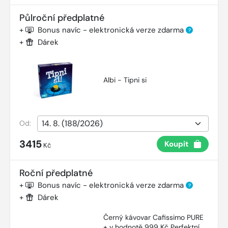
Půlroční předplatné
+
Bonus navíc - elektronická verze zdarma
?
+
Dárek
Albi - Tipni si
Od:
3415
Koupit
Kč
Roční předplatné
+
Bonus navíc - elektronická verze zdarma
?
+
Dárek
Černý kávovar Cafissimo PURE
+ v hodnotě 999 Kč Perfektní