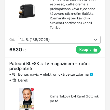
espresso, caffè crema a
překapávaná káva z jednoho
kávovaru stisknutím tlačítka.
Rozmanitý výběr káv díky
širokému sortimentu kapslí
Tchibo
Od:
6830
Koupit
Kč
Páteční BLESK s TV magazínem - roční
předplatné
+
Bonus navíc - elektronická verze zdarma
?
+
Dárek
Kniha Takový byl Karel Gott rok
po té