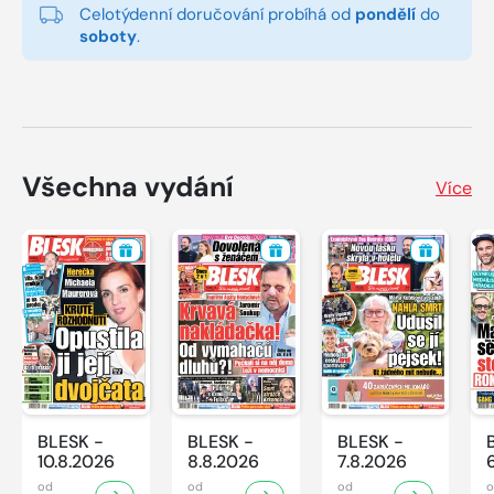
Celotýdenní doručování probíhá od
pondělí
do
soboty
.
Všechna vydání
Více
BLESK -
BLESK -
BLESK -
10.8.2026
8.8.2026
7.8.2026
od
od
od