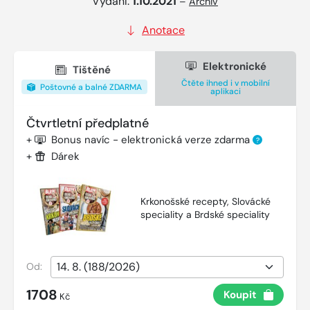
Vydání:
1.10.2021
–
Archiv
Anotace
Elektronické
Tištěné
Čtěte ihned i v mobilní
Poštovné a balné ZDARMA
aplikaci
Čtvrtletní předplatné
+
Bonus navíc - elektronická verze zdarma
?
+
Dárek
Krkonošské recepty, Slovácké
speciality a Brdské speciality
Od:
1708
Koupit
Kč