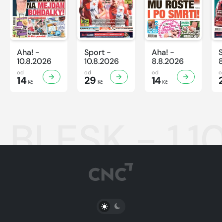
Aha! -
Sport -
Aha! -
10.8.2026
10.8.2026
8.8.2026
od
od
od
14
29
14
Kč
Kč
Kč
BLESK - 1.1
PŘEPNOUT SVĚTLÝ/TMAVÝ REŽIM