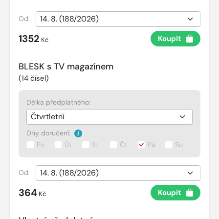
Od:
1352
Koupit
Kč
BLESK s TV magazínem
(
14
čísel)
Délka předplatného:
Dny doručení:
Po
Út
St
Čt
Pá
So
Od:
364
Koupit
Kč