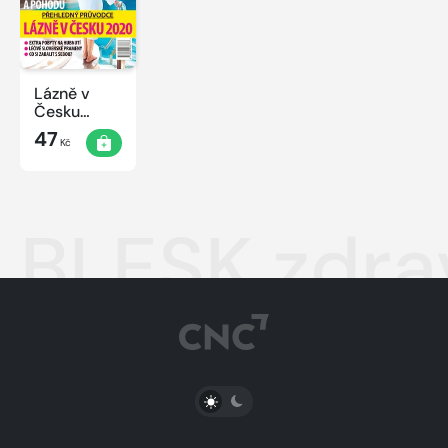
Lázně v
Česku
2020
47
Kč
BLESK zdra
PŘEPNOUT SVĚTLÝ/TMAVÝ REŽIM