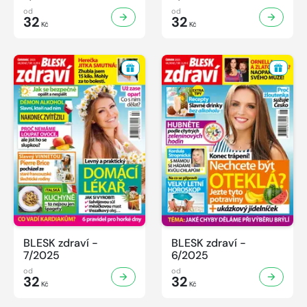
od
od
32
32
Kč
Kč
BLESK zdraví -
BLESK zdraví -
7/2025
6/2025
od
od
32
32
Kč
Kč