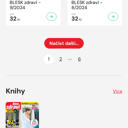
BLESK zdraví -
BLESK zdraví -
9/2024
8/2024
od
od
32
32
Kč
Kč
Načíst další…
Načte dalších 24 položek na aktuální stránku
1
2
6
Knihy
Více