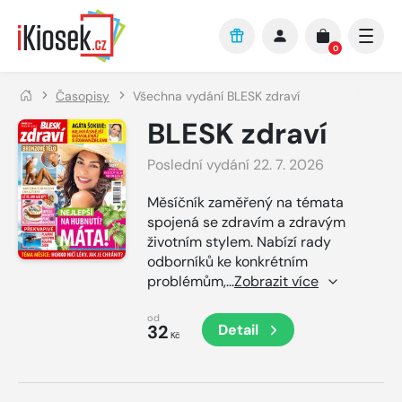
Přejít na hlavní obsah
0
Časopisy
Všechna vydání BLESK zdraví
BLESK zdraví
Poslední vydání 22. 7. 2026
Měsíčník zaměřený na témata
spojená se zdravím a zdravým
životním stylem. Nabízí rady
odborníků ke konkrétním
problémům,
...
Zobrazit více
od
32
Detail
Kč