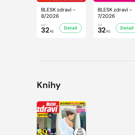
BLESK zdraví -
BLESK zdraví -
8/2026
7/2026
od
od
Detail
Detail
32
32
Kč
Kč
Knihy