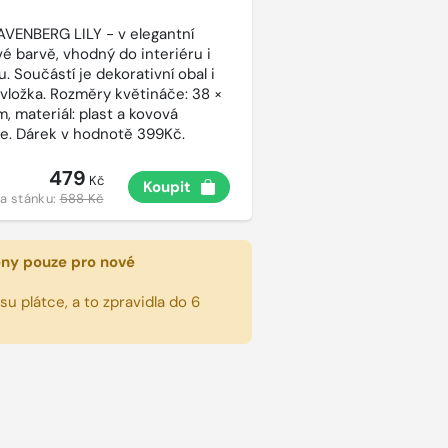
AVENBERG LILY - v elegantní
vé barvě, vhodný do interiéru i
. Součástí je dekorativní obal i
 vložka. Rozměry květináče: 38 ×
, materiál: plast a kovová
e. Dárek v hodnotě 399Kč.
479
Kč
Koupit
a stánku:
588 Kč
eny pouze pro nové
u plátce, a to zpravidla do 6