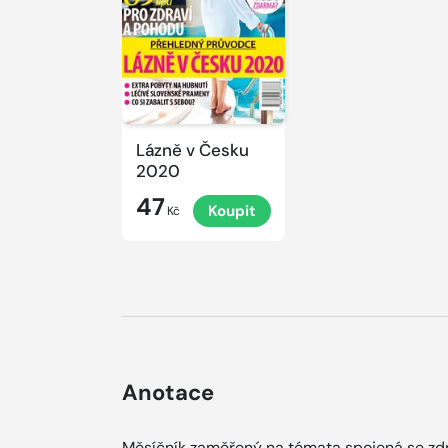
Lázně v Česku
2020
47
Koupit
Kč
Anotace
Měsíčník zaměřený na témata spojená se zdr