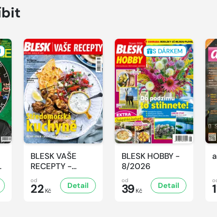
íbit
M
S DÁRKEM
BLESK VAŠE
BLESK HOBBY -
a
-
RECEPTY -
8/2026
8/2026
od
od
o
Detail
Detail
22
39
1
Kč
Kč