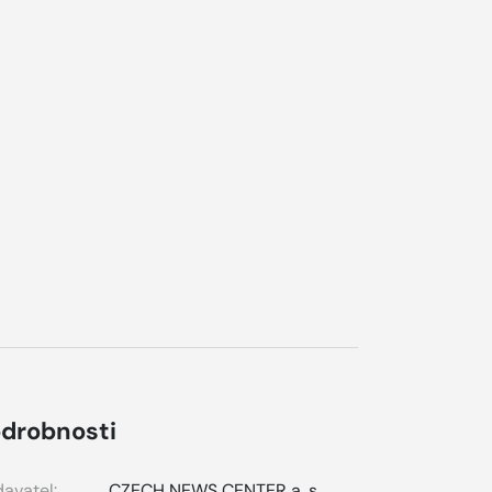
drobnosti
avatel:
CZECH NEWS CENTER a. s.