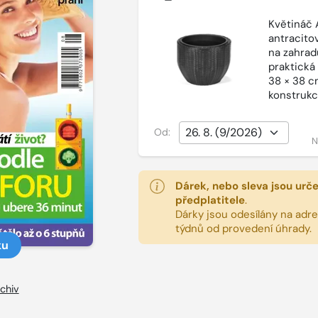
Květináč 
antracito
na zahradu
praktická
38 × 38 cm
konstrukc
Od:
N
Dárek, nebo sleva jsou urč
předplatitele
.
Dárky jsou odesílány na adres
týdnů od provedení úhrady.
ku
chiv