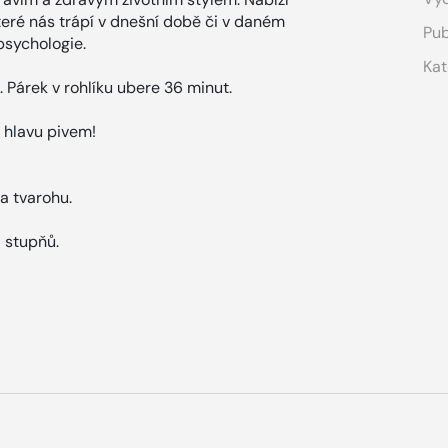
eré nás trápí v dnešní době či v daném
Pub
psychologie.
Kat
. Párek v rohlíku ubere 36 minut.
 hlavu pivem!
na tvarohu.
6 stupňů.