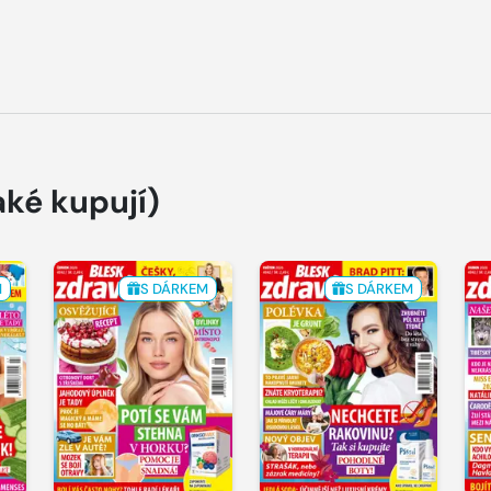
aké kupují)
M
S DÁRKEM
S DÁRKEM