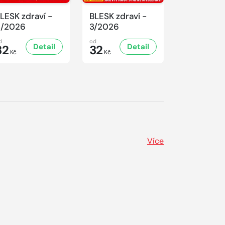
LESK zdraví -
BLESK zdraví -
BLESK zdra
4/2026
3/2026
2/2026
d
od
od
Detail
Detail
D
32
32
32
Kč
Kč
Kč
Více