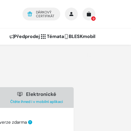
DÁRKOVÝ
CERTIFIKÁT
0
Předprodej
Témata
BLESKmobil
Elektronické
Čtěte ihned i v mobilní aplikaci
 verze zdarma
?