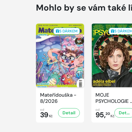
Mohlo by se vám také l
S DÁRKEM
S DÁRKE
Mateřídouška -
MOJE
8/2026
PSYCHOLOGIE 
8/2026
od
od
Detail
Detail
39
95,
20
Kč
Kč