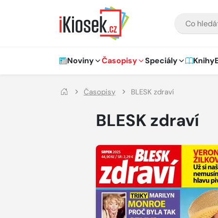
Přejít na hlavní obsah
VYHLEDÁVÁNÍ
Hlavní navigace
Noviny
Časopisy
Speciály
Knihy
Časopisy
BLESK zdraví
BLESK zdraví