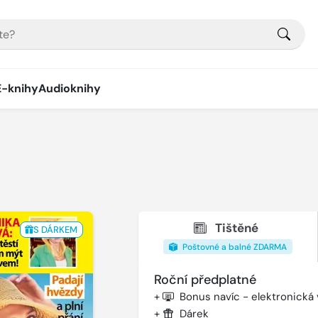
E-knihy
Audioknihy
Tištěné
S DÁRKEM
Poštovné a balné ZDARMA
Roční předplatné
+
Bonus navíc - elektronická
+
Dárek