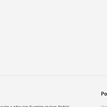
Po
Vyd
avím a zdravým životním stylem. Nabízí