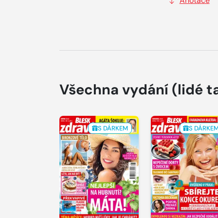
Anotace
Všechna vydání
(lidé t
S DÁRKEM
S DÁRKE