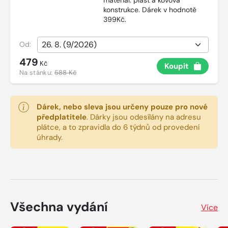
konstrukce. Dárek v hodnotě
399Kč.
Od:
479
Kč
Koupit
Na stánku:
588 Kč
Dárek, nebo sleva jsou určeny pouze pro nové
předplatitele
.
Dárky jsou odesílány na adresu
plátce, a to zpravidla do 6 týdnů od provedení
úhrady.
Všechna vydání
Více