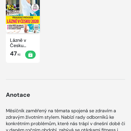
Lázně v
Česku
2020
47
Kč
Anotace
Měsíčník zaměřený na témata spojená se zdravím a
zdravým životním stylem. Nabízí rady odborníků ke
konkrétním problémům, které nás trápí v dnešní době či
v daném ročním období, zabývá se otázkami fitness i