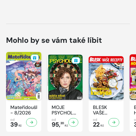
Mohlo by se vám také líbit
Mateřídouška
MOJE
BLESK
- 8/2026
PSYCHOLOGIE
VAŠE
- 8/2026
RECEPTY -
od
od
od
39
95,
8/2026
22
20
Kč
Kč
Kč