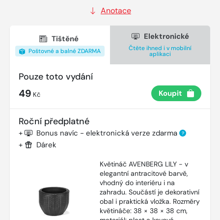
Anotace
Elektronické
Tištěné
Čtěte ihned i v mobilní
Poštovné a balné ZDARMA
aplikaci
Pouze toto vydání
49
Koupit
Kč
Roční předplatné
+
Bonus navíc - elektronická verze zdarma
?
+
Dárek
Květináč AVENBERG LILY - v
elegantní antracitové barvě,
vhodný do interiéru i na
zahradu. Součástí je dekorativní
obal i praktická vložka. Rozměry
květináče: 38 × 38 × 38 cm,
materiál: plast a kovová