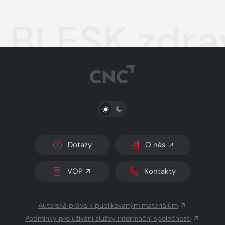
BLESK zdra
PŘEPNOUT SVĚTLÝ/TMAVÝ REŽIM
Dotazy
O nás
VOP
Kontakty
Autorská práva k publikovaným materiálům
Podmínky pro užívání služby informační společnosti