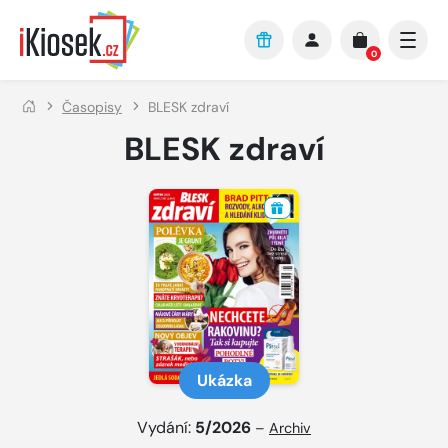
Přejít na hlavní obsah
0
Časopisy
BLESK zdraví
BLESK zdraví
Ukázka
Vydání:
5/2026
–
Archiv