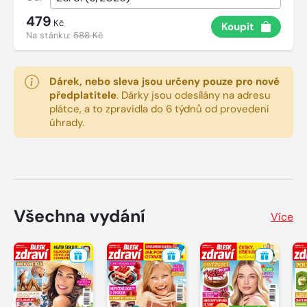
479
Kč
Koupit
Na stánku:
588 Kč
Dárek, nebo sleva jsou určeny pouze pro nové
předplatitele
.
Dárky jsou odesílány na adresu
plátce, a to zpravidla do 6 týdnů od provedení
úhrady.
Všechna vydání
Více