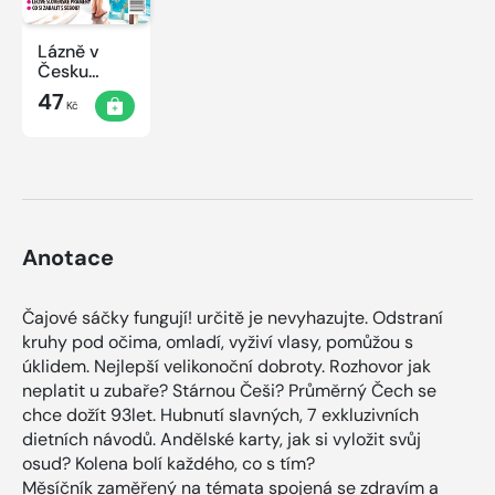
Lázně v
Česku
2020
47
Kč
Anotace
Čajové sáčky fungují! určitě je nevyhazujte. Odstraní
kruhy pod očima, omladí, vyživí vlasy, pomůžou s
úklidem. Nejlepší velikonoční dobroty. Rozhovor jak
neplatit u zubaře? Stárnou Češi? Průměrný Čech se
chce dožít 93let. Hubnutí slavných, 7 exkluzivních
dietních návodů. Andělské karty, jak si vyložit svůj
osud? Kolena bolí každého, co s tím?
Měsíčník zaměřený na témata spojená se zdravím a