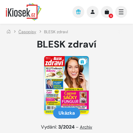
Přejít na hlavní obsah
0
Časopisy
BLESK zdraví
BLESK zdraví
Ukázka
Vydání:
3/2024
–
Archiv