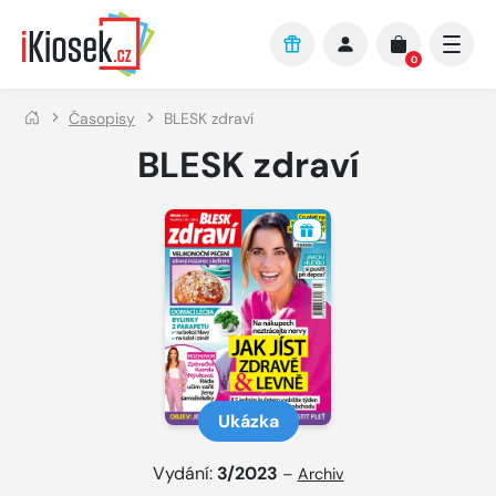
Přejít na hlavní obsah
0
Časopisy
BLESK zdraví
BLESK zdraví
Ukázka
Vydání:
3/2023
–
Archiv