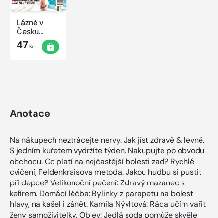
Lázně v
Česku
2020
47
Kč
Anotace
Na nákupech neztrácejte nervy. Jak jíst zdravě & levně.
S jedním kuřetem vydržíte týden. Nakupujte po obvodu
obchodu. Co platí na nejčastější bolesti zad? Rychlé
cvičení, Feldenkraisova metoda. Jakou hudbu si pustit
při depce? Velikonoční pečení: Zdravý mazanec s
kefírem. Domácí léčba: Bylinky z parapetu na bolest
hlavy, na kašel i zánět. Kamila Nývltová: Ráda učím vařit
ženy samoživitelky. Objev: Jedlá soda pomůže skvěle