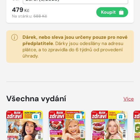
479
Kč
Koupit
Na stánku:
588 Kč
Dárek, nebo sleva jsou určeny pouze pro nové
předplatitele
.
Dárky jsou odesílány na adresu
plátce, a to zpravidla do 6 týdnů od provedení
úhrady.
Všechna vydání
Více