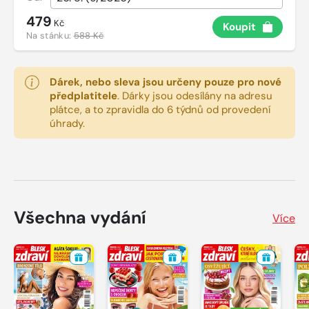
479
Kč
Koupit
Na stánku:
588 Kč
Dárek, nebo sleva jsou určeny pouze pro nové
předplatitele
.
Dárky jsou odesílány na adresu
plátce, a to zpravidla do 6 týdnů od provedení
úhrady.
Všechna vydání
Více