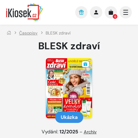
Přejít na hlavní obsah
0
Časopisy
BLESK zdraví
BLESK zdraví
Ukázka
Vydání:
12/2025
–
Archiv