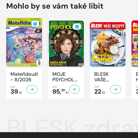
Mohlo by se vám také líbit
Mateřídouška
MOJE
BLESK
- 8/2026
PSYCHOLOGIE
VAŠE
- 8/2026
RECEPTY -
od
od
od
39
95,
8/2026
22
20
Kč
Kč
Kč
BLESK zdra