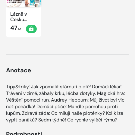
Lázně v
Česku
2020
47
Kč
Anotace
Tipy&triky: Jak zpomalit stárnutí pleti? Domácí lékař:
Trávení v zimě, zábaly krku, léčba dotyky. Magická hra:
Věštění pomocí run. Audrey Hepburn: Můj život byl víc
než pohádka! Domácí péče: Mandle pomohou proti
lupům. Zdravá záda: Co milují naše ploténky? Kolik lze
vypít panáků? Sedm týdně! Co rychle vyléčí rýmu?
Podrobnosti