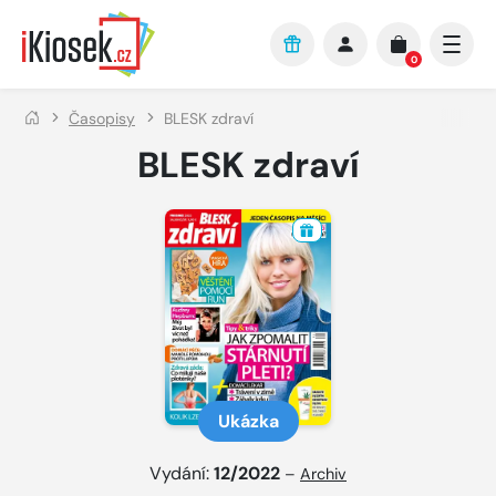
Přejít na hlavní obsah
0
Časopisy
BLESK zdraví
BLESK zdraví
Ukázka
Vydání:
12/2022
–
Archiv