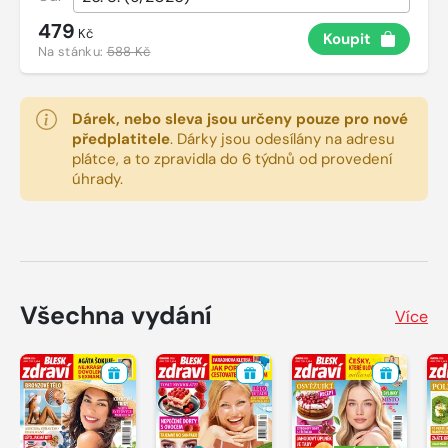
479
Kč
Koupit
Na stánku:
588 Kč
Dárek, nebo sleva jsou určeny pouze pro nové
předplatitele
.
Dárky jsou odesílány na adresu
plátce, a to zpravidla do 6 týdnů od provedení
úhrady.
Všechna vydání
Více