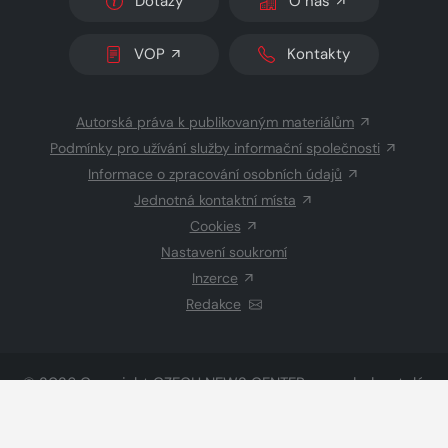
Dotazy
O nás
VOP
Kontakty
Autorská práva k publikovaným materiálům
Podmínky pro užívání služby informační společnosti
Informace o zpracování osobních údajů
Jednotná kontaktní místa
Cookies
Nastavení soukromí
Inzerce
Redakce
© 2026 Copyright
CZECH NEWS CENTER a.s.
a dodavatelé
obsahu
Vysázeno
Grand IT s.r.o.