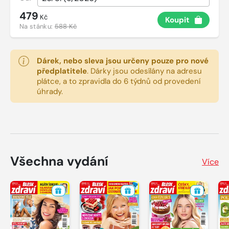
479
Kč
Koupit
Na stánku:
588 Kč
Dárek, nebo sleva jsou určeny pouze pro nové
předplatitele
.
Dárky jsou odesílány na adresu
plátce, a to zpravidla do 6 týdnů od provedení
úhrady.
Všechna vydání
Více