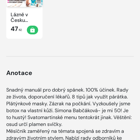
Lázně v
Česku
2020
47
Kč
Anotace
Snadný manuál pro dobrý spánek. 100% účinek. Rady
ze života, doporučení lékařů. 8 tipů jak využít párátka.
Plátýnkové masky. Zázrak na počkání. Vyzkoušely jsme
botox na vlastní kůži. Simona Babčáková- je mi 50! Je
to hustý! Svatomartinské menu tentokrát jinak. Věštění:
osud určí plamen svíčky.
Měsíčník zaměřený na témata spojená se zdravím a
zdravým životním stylem. Nabízí rady odborníků ke