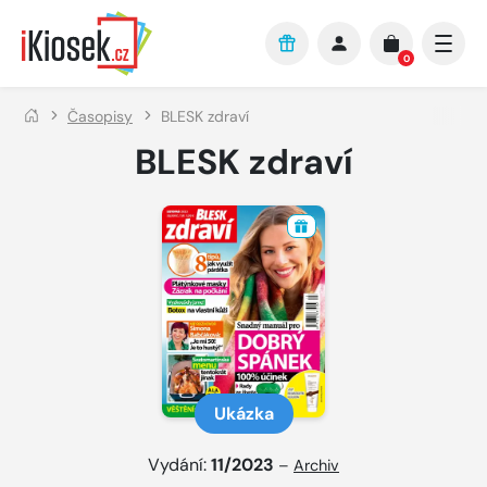
Přejít na hlavní obsah
0
Časopisy
BLESK zdraví
BLESK zdraví
Ukázka
Vydání:
11/2023
–
Archiv