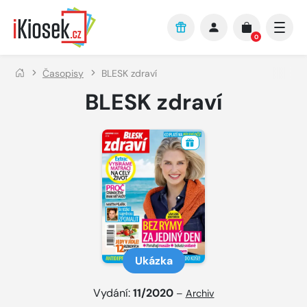
Přejít na hlavní obsah
0
Časopisy
BLESK zdraví
BLESK zdraví
Ukázka
Vydání:
11/2020
–
Archiv