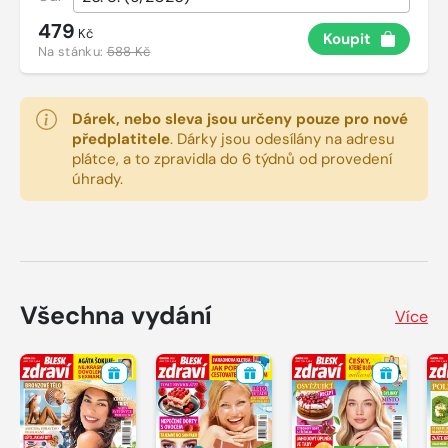
479
Kč
Koupit
Na stánku:
588 Kč
Dárek, nebo sleva jsou určeny pouze pro nové
předplatitele
.
Dárky jsou odesílány na adresu
plátce, a to zpravidla do 6 týdnů od provedení
úhrady.
Všechna vydání
Více