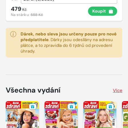
479
Kč
Koupit
Na stánku:
588 Kč
Dárek, nebo sleva jsou určeny pouze pro nové
předplatitele
.
Dárky jsou odesílány na adresu
plátce, a to zpravidla do 6 týdnů od provedení
úhrady.
Všechna vydání
Více