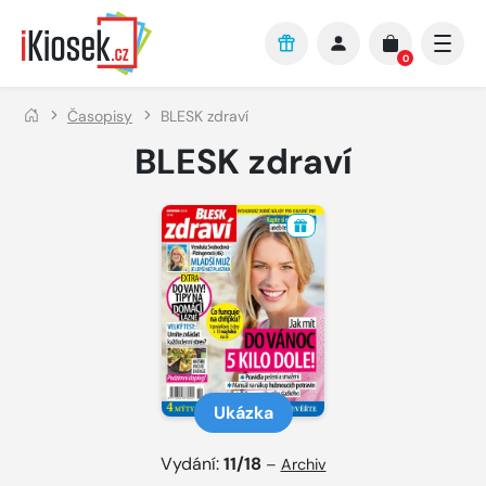
Přejít na hlavní obsah
0
Časopisy
BLESK zdraví
BLESK zdraví
Ukázka
Vydání:
11/18
–
Archiv