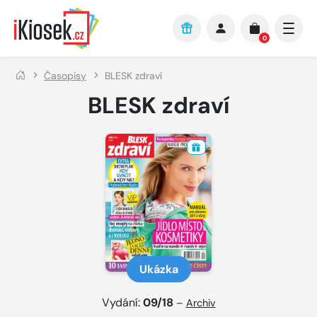
Přejít na hlavní obsah
0
Časopisy
BLESK zdraví
BLESK zdraví
Ukázka
Vydání:
09/18
–
Archiv