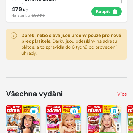
479
Kč
Koupit
Na stánku:
588 Kč
Dárek, nebo sleva jsou určeny pouze pro nové
předplatitele
.
Dárky jsou odesílány na adresu
plátce, a to zpravidla do 6 týdnů od provedení
úhrady.
Všechna vydání
Více