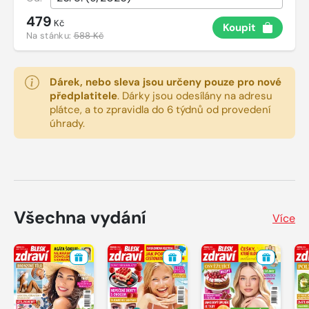
479
Kč
Koupit
Na stánku:
588 Kč
Dárek, nebo sleva jsou určeny pouze pro nové
předplatitele
.
Dárky jsou odesílány na adresu
plátce, a to zpravidla do 6 týdnů od provedení
úhrady.
Všechna vydání
Více