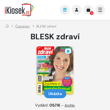
Přejít na hlavní obsah
0
Časopisy
BLESK zdraví
BLESK zdraví
Ukázka
Vydání:
05/16
–
Archiv