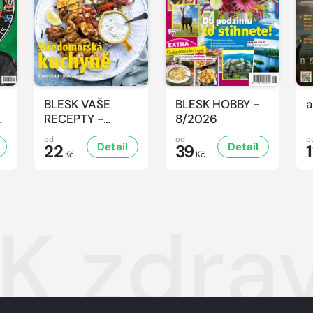
BLESK VAŠE
BLESK HOBBY -
a
-
RECEPTY -
8/2026
8/2026
od
od
o
Detail
Detail
22
39
1
Kč
Kč
K zdrav