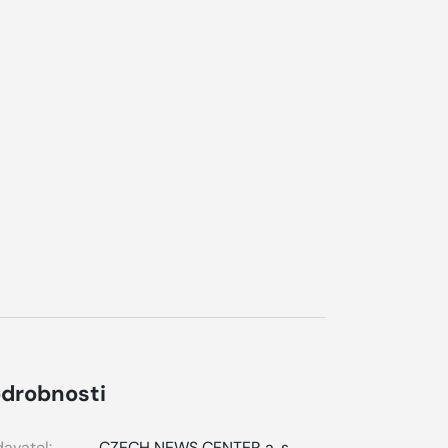
drobnosti
avatel:
CZECH NEWS CENTER a. s.