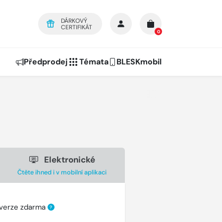
DÁRKOVÝ
CERTIFIKÁT
0
Předprodej
Témata
BLESKmobil
Elektronické
Čtěte ihned i v mobilní aplikaci
 verze zdarma
?