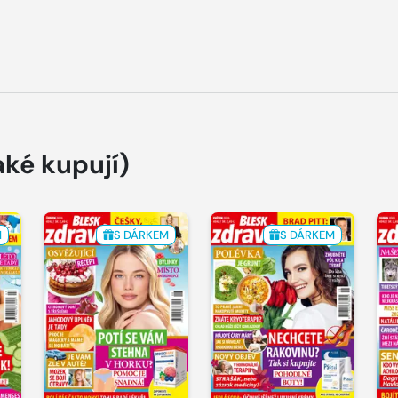
aké kupují)
M
S DÁRKEM
S DÁRKEM