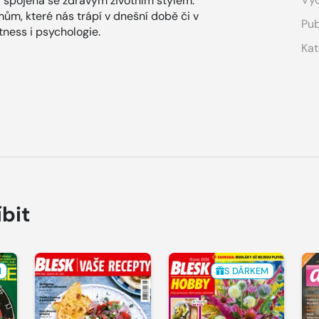
a spojená se zdravým životním stylem.
ům, které nás trápí v dnešní době či v
Pub
ness i psychologie.
Kat
íbit
M
S DÁRKEM