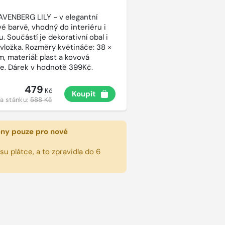
AVENBERG LILY - v elegantní
vé barvě, vhodný do interiéru i
. Součástí je dekorativní obal i
 vložka. Rozměry květináče: 38 ×
, materiál: plast a kovová
e. Dárek v hodnotě 399Kč.
479
Kč
Koupit
a stánku:
588 Kč
eny pouze pro nové
u plátce, a to zpravidla do 6