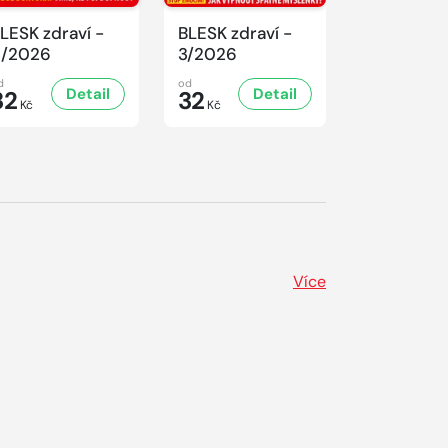
LESK zdraví -
BLESK zdraví -
BLESK zdra
4/2026
3/2026
2/2026
d
od
od
Detail
Detail
D
32
32
32
Kč
Kč
Kč
Více