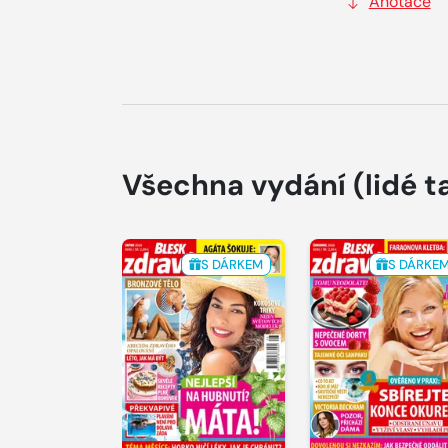
Anotace
Všechna vydání
(lidé t
S DÁRKEM
S DÁRKE