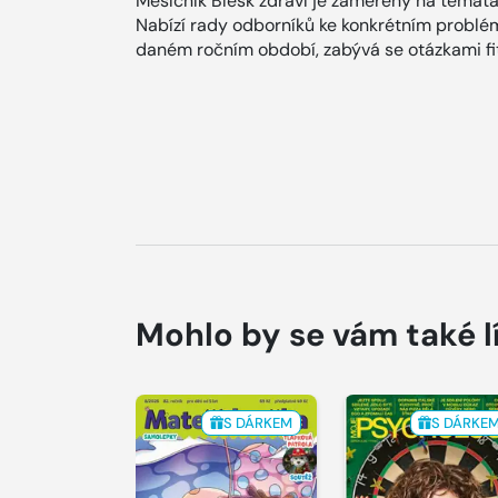
Měsíčník Blesk zdraví je zaměřený na témat
Nabízí rady odborníků ke konkrétním problém
daném ročním období, zabývá se otázkami fit
Mohlo by se vám také l
S DÁRKEM
S DÁRKE