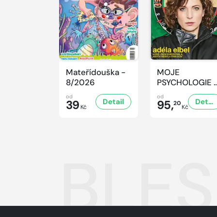
Mateřídouška -
MOJE
8/2026
PSYCHOLOGIE 
8/2026
od
od
Detail
Detail
39
95,
20
Kč
Kč
BLES