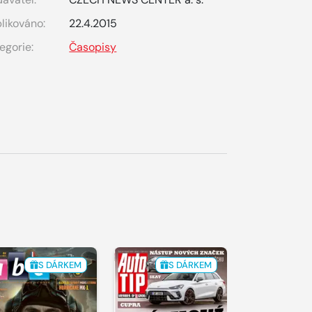
likováno:
22.4.2015
egorie:
Časopisy
S DÁRKEM
S DÁRKEM
S 