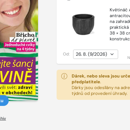
Květináč 
antracito
na zahradu
praktická
38 × 38 cm
konstrukc
Od:
N
Dárek, nebo sleva jsou urč
předplatitele
.
Dárky jsou odesílány na adres
týdnů od provedení úhrady.
ku
hiv