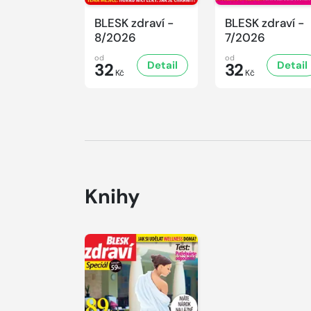
BLESK zdraví -
BLESK zdraví -
8/2026
7/2026
od
od
Detail
Detail
32
32
Kč
Kč
Knihy