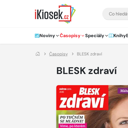
Přejít na hlavní obsah
VYHLEDÁVÁNÍ
Hlavní navigace
Noviny
Časopisy
Speciály
Knihy
Časopisy
BLESK zdraví
BLESK zdraví