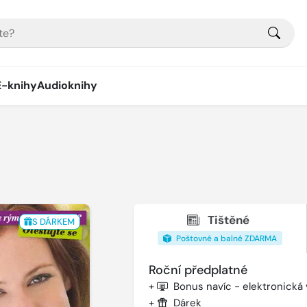
E-knihy
Audioknihy
Tištěné
S DÁRKEM
Poštovné a balné ZDARMA
Roční předplatné
+
Bonus navíc - elektronická
+
Dárek