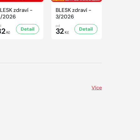
LESK zdraví -
BLESK zdraví -
BLESK zdra
4/2026
3/2026
2/2026
d
od
od
Detail
Detail
D
32
32
32
Kč
Kč
Kč
Více