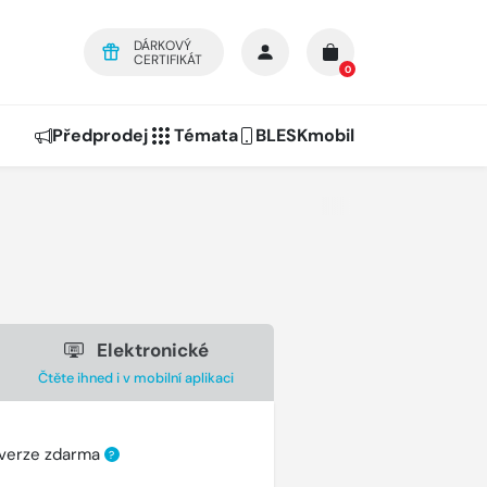
DÁRKOVÝ
CERTIFIKÁT
0
Předprodej
Témata
BLESKmobil
Elektronické
Čtěte ihned i v mobilní aplikaci
 verze zdarma
?