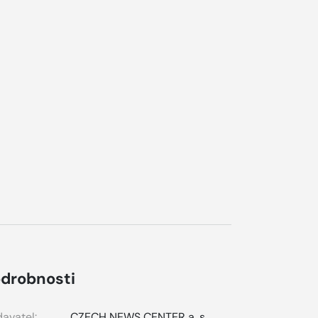
drobnosti
avatel:
CZECH NEWS CENTER a. s.