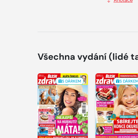
Anotace
Všechna vydání
(lidé t
S DÁRKEM
S DÁRKE