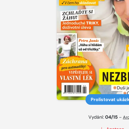
Prolistovat ukáz
Vydání:
04/15
–
Arc