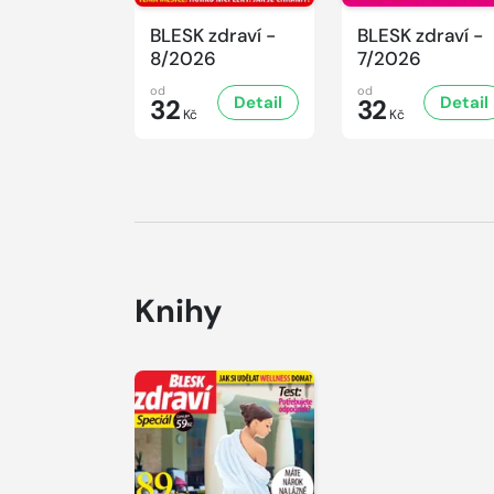
BLESK zdraví -
BLESK zdraví -
8/2026
7/2026
od
od
Detail
Detail
32
32
Kč
Kč
Knihy