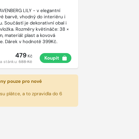
AVENBERG LILY - v elegantní
vé barvě, vhodný do interiéru i
. Součástí je dekorativní obal i
 vložka. Rozměry květináče: 38 ×
, materiál: plast a kovová
e. Dárek v hodnotě 399Kč.
479
Kč
Koupit
a stánku:
588 Kč
eny pouze pro nové
u plátce, a to zpravidla do 6