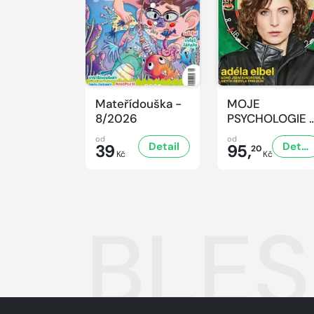
Mateřídouška -
MOJE
8/2026
PSYCHOLOGIE 
8/2026
od
od
Detail
Detail
39
95,
20
Kč
Kč
BLES