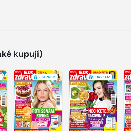
aké kupují)
M
S DÁRKEM
S DÁRKEM