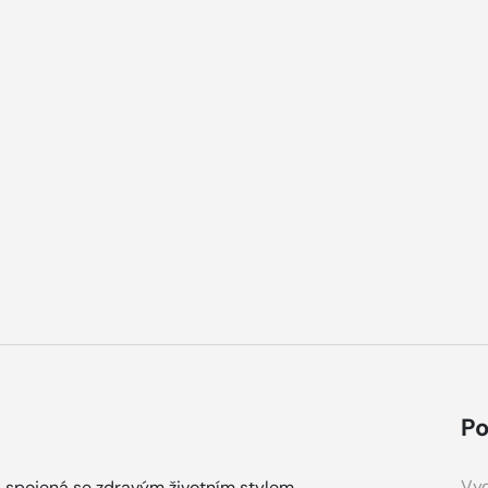
Po
Vyd
a spojená se zdravým životním stylem.