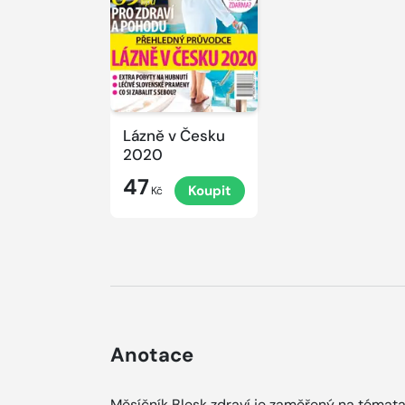
Lázně v Česku
2020
47
Koupit
Kč
Anotace
Měsíčník Blesk zdraví je zaměřený na témat