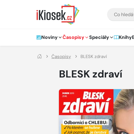
Přejít na hlavní obsah
VYHLEDÁVÁNÍ
Hlavní navigace
Noviny
Časopisy
Speciály
Knihy
Časopisy
BLESK zdraví
BLESK zdraví