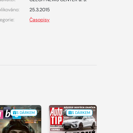
likováno:
25.3.2015
egorie:
Časopisy
S DÁRKEM
S DÁRKEM
S 