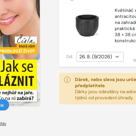
Květináč 
antracito
na zahradu
praktická
38 × 38 cm
konstrukc
Od:
N
Dárek, nebo sleva jsou urč
předplatitele
.
Dárky jsou odesílány na adres
týdnů od provedení úhrady.
ku
hiv