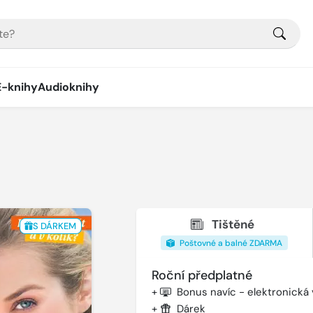
E-knihy
Audioknihy
Tištěné
S DÁRKEM
Poštovné a balné ZDARMA
Roční předplatné
+
Bonus navíc - elektronická
+
Dárek