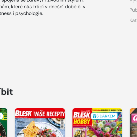
ům, které nás trápí v dnešní době či v
Pub
ness i psychologie.
Kat
íbit
M
S DÁRKEM