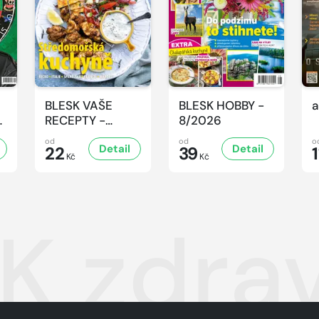
BLESK VAŠE
BLESK HOBBY -
a
-
RECEPTY -
8/2026
8/2026
od
od
o
Detail
Detail
22
39
1
Kč
Kč
K zdrav