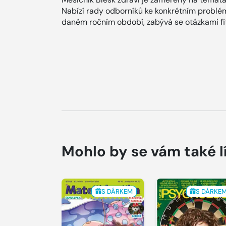
Nabízí rady odborníků ke konkrétním problém
daném ročním období, zabývá se otázkami fit
Mohlo by se vám také l
S DÁRKEM
S DÁRKE