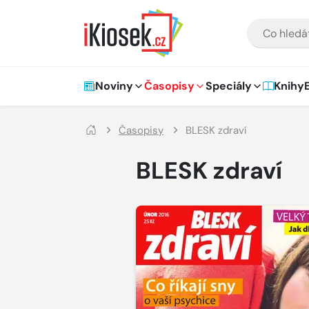
Přejít na hlavní obsah
VYHLEDÁVÁNÍ
Hlavní navigace
Noviny
Časopisy
Speciály
Knihy
Časopisy
BLESK zdraví
BLESK zdraví