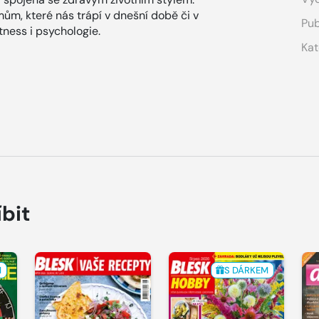
ům, které nás trápí v dnešní době či v
Pub
ness i psychologie.
Kat
íbit
M
S DÁRKEM