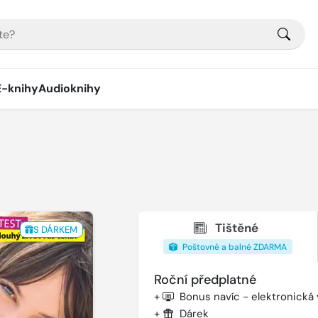
E-knihy
Audioknihy
Tištěné
S DÁRKEM
Poštovné a balné ZDARMA
Roční předplatné
+
Bonus navíc - elektronická
+
Dárek