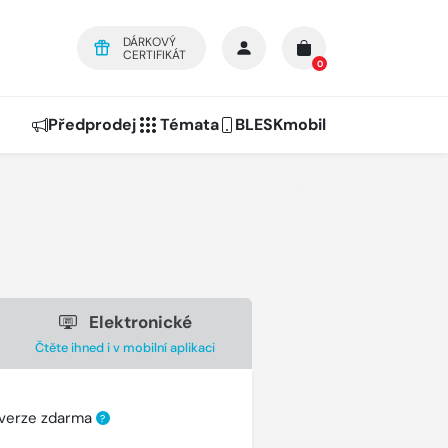
DÁRKOVÝ
CERTIFIKÁT
0
Předprodej
Témata
BLESKmobil
Elektronické
Čtěte ihned i v mobilní aplikaci
 verze zdarma
?