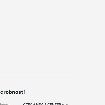
drobnosti
avatel:
CZECH NEWS CENTER a. s.