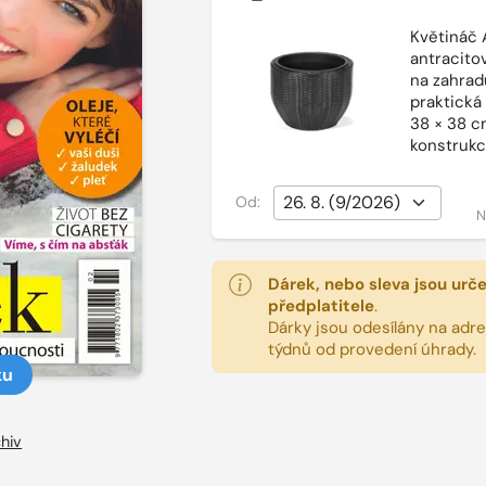
Květináč 
antracito
na zahradu
praktická
38 × 38 cm
konstrukc
Od:
N
Dárek, nebo sleva jsou urč
předplatitele
.
Dárky jsou odesílány na adres
týdnů od provedení úhrady.
ku
hiv