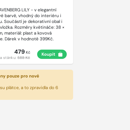
AVENBERG LILY - v elegantní
vé barvě, vhodný do interiéru i
. Součástí je dekorativní obal i
 vložka. Rozměry květináče: 38 ×
, materiál: plast a kovová
e. Dárek v hodnotě 399Kč.
479
Kč
Koupit
a stánku:
588 Kč
eny pouze pro nové
u plátce, a to zpravidla do 6