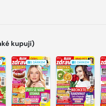
aké kupují)
M
S DÁRKEM
S DÁRKEM