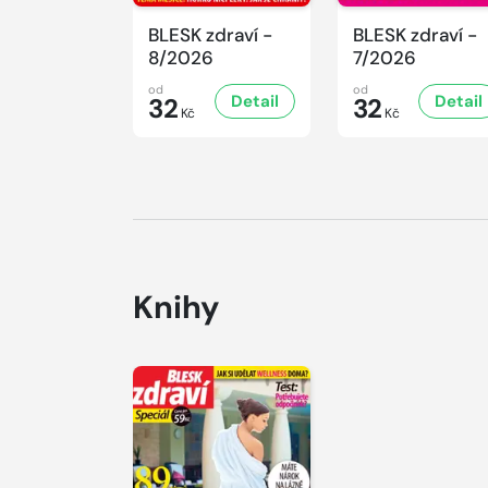
BLESK zdraví -
BLESK zdraví -
8/2026
7/2026
od
od
Detail
Detail
32
32
Kč
Kč
Knihy