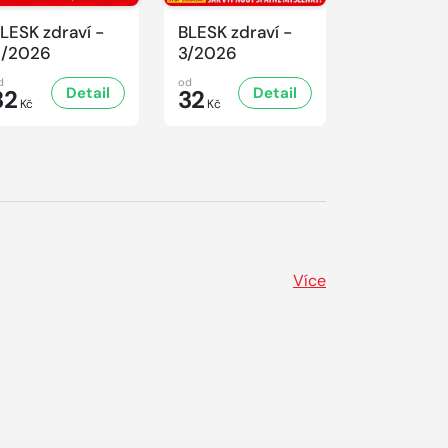
LESK zdraví -
BLESK zdraví -
BLESK zdra
4/2026
3/2026
2/2026
d
od
od
Detail
Detail
D
32
32
32
Kč
Kč
Kč
Více