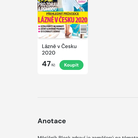
Lázně v Česku
2020
47
Koupit
Kč
Anotace
Měsíčník Blesk zdraví je zaměřený na témat