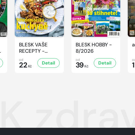
BLESK VAŠE
BLESK HOBBY -
a
-
RECEPTY -
8/2026
8/2026
od
od
o
Detail
Detail
22
39
1
Kč
Kč
K zdrav