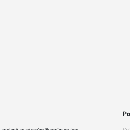
Po
Vyd
a spojená se zdravým životním stylem.