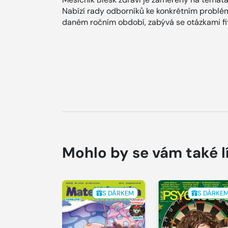
Nabízí rady odborníků ke konkrétním problém
daném ročním období, zabývá se otázkami fit
Mohlo by se vám také l
S DÁRKEM
S DÁRKE