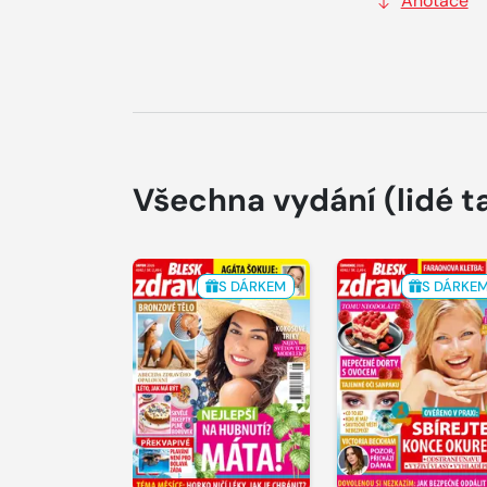
Anotace
Všechna vydání
(lidé t
S DÁRKEM
S DÁRKE