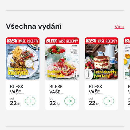
Všechna vydání
Více
BLESK
BLESK
BLESK
VAŠE
VAŠE
VAŠE
RECEPTY -
RECEPTY -
RECEPTY -
od
od
od
8/2026
22
7/2026
22
6/2026
22
Kč
Kč
Kč