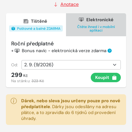
Anotace
Elektronické
Tištěné
Čtěte ihned i v mobilní
Poštovné a balné ZDARMA
aplikaci
Roční předplatné
+
Bonus navíc - elektronická verze zdarma
?
Od:
299
Kč
Koupit
Na stánku:
323 Kč
Dárek, nebo sleva jsou určeny pouze pro nové
předplatitele
.
Dárky jsou odesílány na adresu
plátce, a to zpravidla do 6 týdnů od provedení
úhrady.