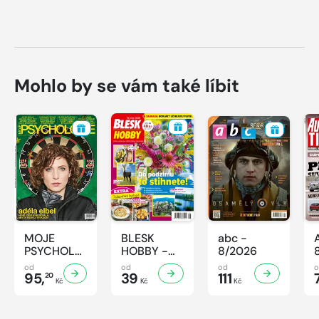
Mohlo by se vám také líbit
MOJE
BLESK
abc -
PSYCHOLOGIE
HOBBY -
8/2026
- 8/2026
8/2026
od
od
od
95,
39
111
20
Kč
Kč
Kč