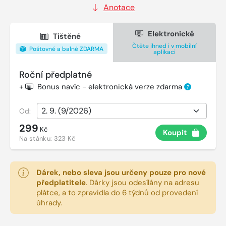
Anotace
Elektronické
Tištěné
Čtěte ihned i v mobilní
Poštovné a balné ZDARMA
aplikaci
Roční předplatné
+
Bonus navíc - elektronická verze zdarma
?
Od:
299
Kč
Koupit
Na stánku:
323 Kč
Dárek, nebo sleva jsou určeny pouze pro nové
předplatitele
.
Dárky jsou odesílány na adresu
plátce, a to zpravidla do 6 týdnů od provedení
úhrady.