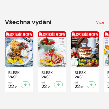
Všechna vydání
Více
BLESK
BLESK
BLESK
VAŠE
VAŠE
VAŠE
RECEPTY -
RECEPTY -
RECEPTY -
od
od
od
8/2026
22
7/2026
22
6/2026
22
Kč
Kč
Kč