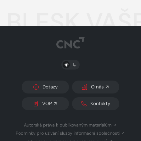
BLESK VAŠE
PŘEPNOUT SVĚTLÝ/TMAVÝ REŽIM
Dotazy
O nás
VOP
Kontakty
Autorská práva k publikovaným materiálům
Podmínky pro užívání služby informační společnosti