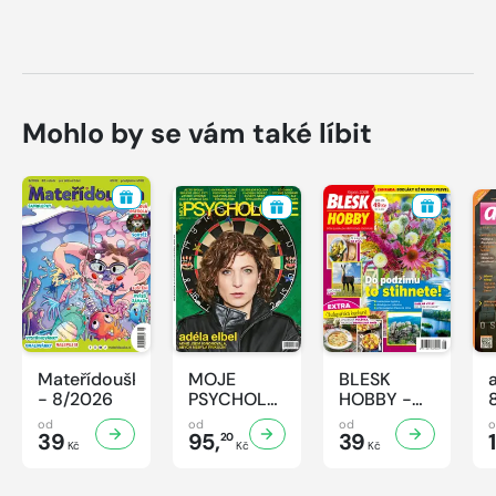
Mohlo by se vám také líbit
Mateřídouška
MOJE
BLESK
- 8/2026
PSYCHOLOGIE
HOBBY -
- 8/2026
8/2026
od
od
od
39
95,
39
1
20
Kč
Kč
Kč