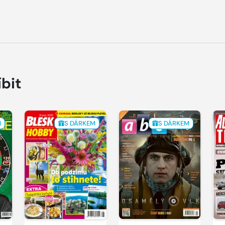
íbit
M
S DÁRKEM
S DÁRKEM