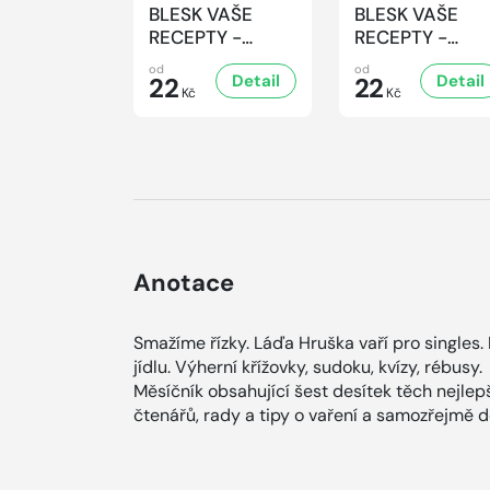
BLESK VAŠE
BLESK VAŠE
RECEPTY -
RECEPTY -
8/2026
7/2026
od
od
Detail
Detail
22
22
Kč
Kč
Anotace
Smažíme řízky. Láďa Hruška vaří pro singles.
jídlu. Výherní křížovky, sudoku, kvízy, rébusy.
Měsíčník obsahující šest desítek těch nejle
čtenářů, rady a tipy o vaření a samozřejmě d