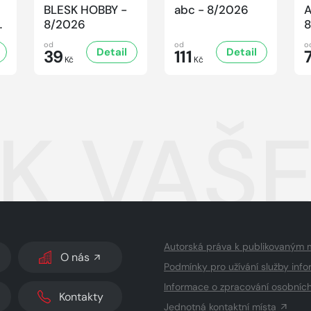
BLESK HOBBY -
abc - 8/2026
A
-
8/2026
8
od
od
o
Detail
Detail
39
111
Kč
Kč
K VAŠE
Autorská práva k publikovaným 
O nás
Podmínky pro užívání služby info
Informace o zpracování osobníc
Kontakty
Jednotná kontaktní místa