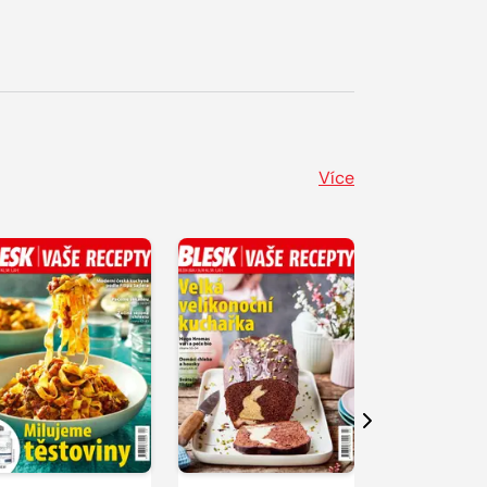
Více
Další