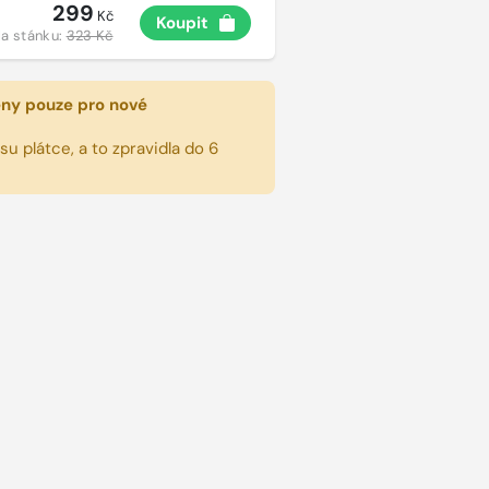
299
Kč
Koupit
a stánku:
323 Kč
eny pouze pro nové
u plátce, a to zpravidla do 6