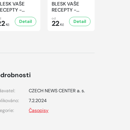
LESK VAŠE
BLESK VAŠE
BLESK VA
ECEPTY -
RECEPTY -
RECEPTY 
4/2026
3/2026
2/2026
d
od
od
Detail
Detail
D
22
22
22
Kč
Kč
Kč
drobnosti
avatel:
CZECH NEWS CENTER a. s.
likováno:
7.2.2024
egorie:
Časopisy