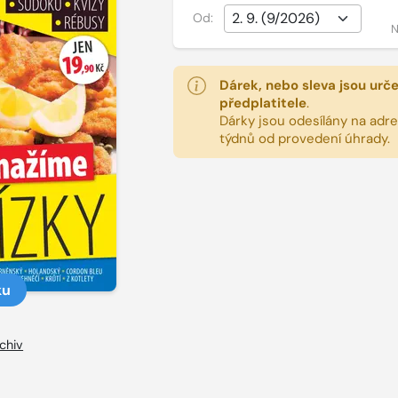
Od:
N
Dárek, nebo sleva jsou urč
předplatitele
.
Dárky jsou odesílány na adres
týdnů od provedení úhrady.
ku
chiv