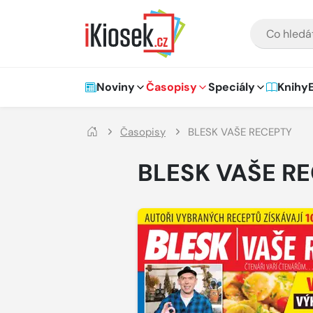
Přejít na hlavní obsah
VYHLEDÁVÁNÍ
Hlavní navigace
Noviny
Časopisy
Speciály
Knihy
Časopisy
BLESK VAŠE RECEPTY
BLESK VAŠE R