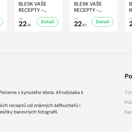
BLESK VAŠE
BLESK VAŠE
B
RECEPTY -
RECEPTY -
R
6/2026
5/2026
od
od
o
Detail
Detail
22
22
Kč
Kč
Po
Vyd
 Pečeme z kynutého těsta. Afrodiziaka k
Pub
pších receptů od známých šéfkuchařů i
esítky barevných fotografií.
Kat