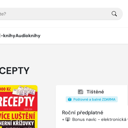
E-knihy
Audioknihy
ECEPTY
Tištěné
Poštovné a balné ZDARMA
Roční předplatné
+
Bonus navíc - elektronická