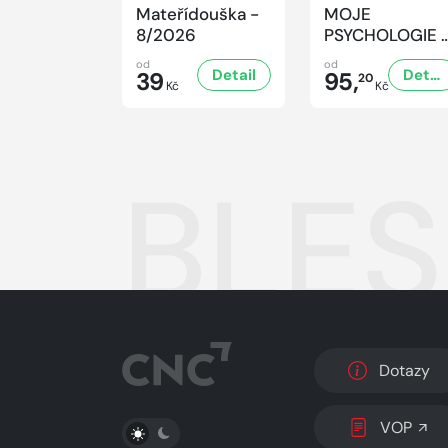
Mateřídouška -
MOJE
8/2026
PSYCHOLOGIE 
8/2026
od
od
Detail
Detail
39
95,
20
Kč
Kč
BLES
Dotazy
PŘEPNOUT SVĚTLÝ/TMAVÝ REŽIM
VOP