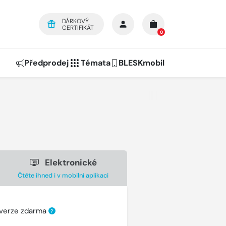
DÁRKOVÝ
CERTIFIKÁT
0
Předprodej
Témata
BLESKmobil
Elektronické
Čtěte ihned i v mobilní aplikaci
 verze zdarma
?