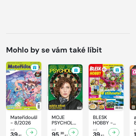
Mohlo by se vám také líbit
Mateřídouška
MOJE
BLESK
- 8/2026
PSYCHOLOGIE
HOBBY -
- 8/2026
8/2026
od
od
od
39
95,
39
1
20
Kč
Kč
Kč