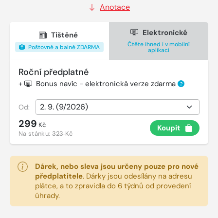
Anotace
Elektronické
Tištěné
Čtěte ihned i v mobilní
Poštovné a balné ZDARMA
aplikaci
Roční předplatné
+
Bonus navíc - elektronická verze zdarma
?
Od:
299
Kč
Koupit
Na stánku:
323 Kč
Dárek, nebo sleva jsou určeny pouze pro nové
předplatitele
.
Dárky jsou odesílány na adresu
plátce, a to zpravidla do 6 týdnů od provedení
úhrady.