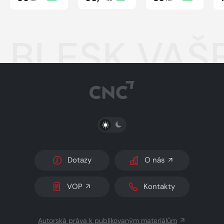
BLESK VAŠE
PŘEPNOUT SVĚTLÝ/TMAVÝ REŽIM
Dotazy
O nás
VOP
Kontakty
Autorská práva k publikovaným materiálům