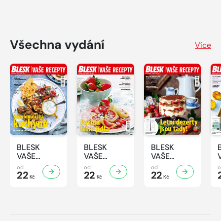
Všechna vydání
Více
BLESK
BLESK
BLESK
VAŠE
VAŠE
VAŠE
RECEPTY -
RECEPTY -
RECEPTY -
od
od
od
8/2026
22
7/2026
22
6/2026
22
Kč
Kč
Kč