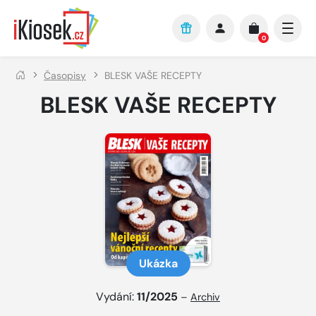
Přejít na hlavní obsah
0
Časopisy
BLESK VAŠE RECEPTY
BLESK VAŠE RECEPTY
Ukázka
Vydání:
11/2025
–
Archiv