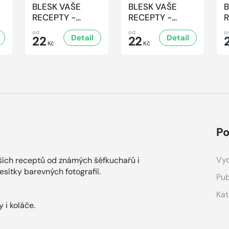
BLESK VAŠE
BLESK VAŠE
B
RECEPTY -
RECEPTY -
R
6/2026
5/2026
od
od
o
Detail
Detail
22
22
Kč
Kč
Po
Vyd
pších receptů od známých šéfkuchařů i
esítky barevných fotografií.
Pub
Kat
 i koláče.