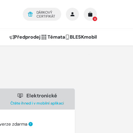
DÁRKOVÝ
CERTIFIKÁT
0
Předprodej
Témata
BLESKmobil
Elektronické
Čtěte ihned i v mobilní aplikaci
 verze zdarma
?