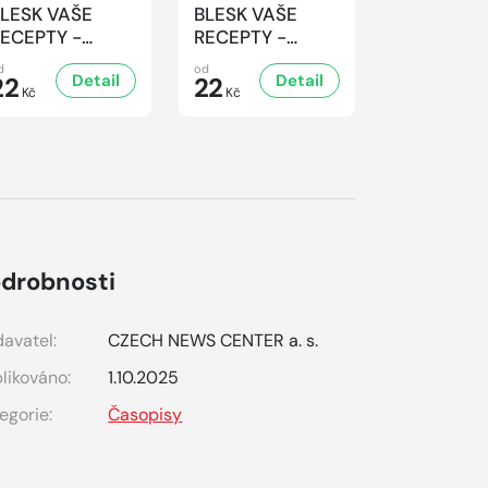
LESK VAŠE
BLESK VAŠE
BLESK VA
ECEPTY -
RECEPTY -
RECEPTY 
4/2026
3/2026
2/2026
d
od
od
Detail
Detail
D
22
22
22
Kč
Kč
Kč
drobnosti
avatel:
CZECH NEWS CENTER a. s.
likováno:
1.10.2025
egorie:
Časopisy