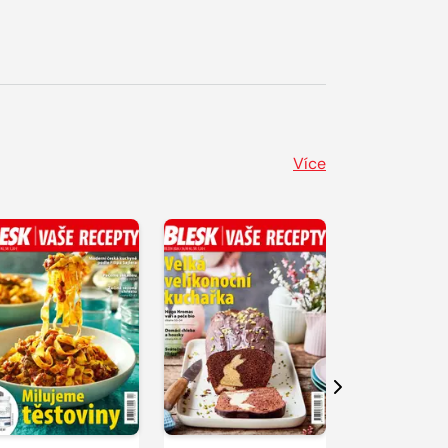
Více
Další