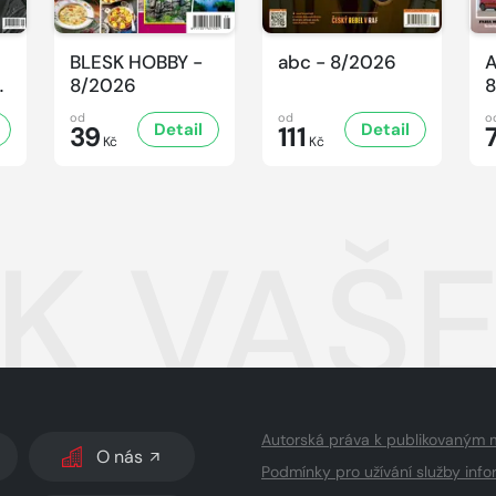
BLESK HOBBY -
abc - 8/2026
A
-
8/2026
8
od
od
o
Detail
Detail
39
111
Kč
Kč
K VAŠE
Autorská práva k publikovaným 
O nás
Podmínky pro užívání služby info