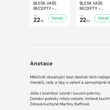
BLESK VAŠE
BLESK VAŠE
RECEPTY -
RECEPTY -
8/2026
7/2026
od
od
Detail
Detail
22
22
Kč
Kč
Anotace
Měsíčník obsahující šest desítek těch nejle
čtenářů, rady a tipy o vaření a samozřejmě d
Jídla z brambor. Levné i luxusní pokrmy.
Domácí polévky místo večeře. Voňavé buchty
Zdravá kuchyně Martiny Baťhové.