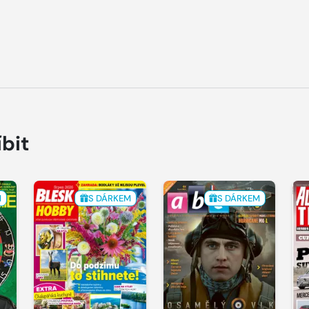
íbit
M
S DÁRKEM
S DÁRKEM