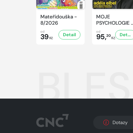
Mateřídouška -
MOJE
8/2026
PSYCHOLOGIE 
8/2026
od
od
Detail
Detail
39
95,
20
Kč
Kč
BLES
Dotazy