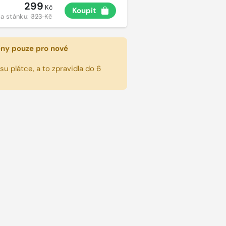
299
Kč
Koupit
a stánku:
323 Kč
eny pouze pro nové
u plátce, a to zpravidla do 6