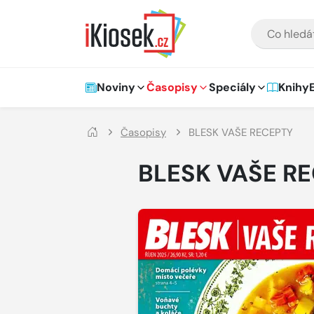
Přejít na hlavní obsah
VYHLEDÁVÁNÍ
Hlavní navigace
Noviny
Časopisy
Speciály
Knihy
Časopisy
BLESK VAŠE RECEPTY
BLESK VAŠE R