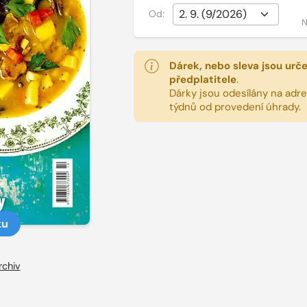
Od:
N
Dárek, nebo sleva jsou urč
předplatitele
.
Dárky jsou odesílány na adres
týdnů od provedení úhrady.
ku
rchiv