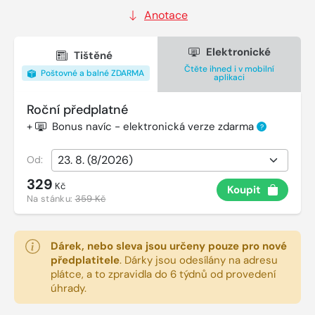
Anotace
Elektronické
Tištěné
Čtěte ihned i v mobilní
Poštovné a balné ZDARMA
aplikaci
Roční předplatné
+
Bonus navíc - elektronická verze zdarma
?
Od:
329
Kč
Koupit
Na stánku:
359 Kč
Dárek, nebo sleva jsou určeny pouze pro nové
předplatitele
.
Dárky jsou odesílány na adresu
plátce, a to zpravidla do 6 týdnů od provedení
úhrady.