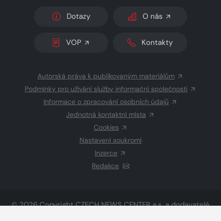
Dotazy
O nás
VOP
Kontakty
Autorská práva k publikovaným materiálům
Podmínky pro užívání služby informační společnosti
Informace o zpracování osobních údajů
Jednotná kontaktní místa
Cookies
Nastavení soukromí
Inzerce
Redakce
© 2026 Copyright
CZECH NEWS CENTER a.s.
a dodavatelé
obsahu