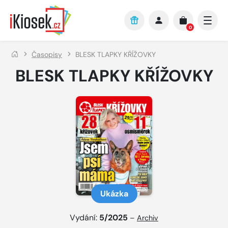
Přejít na hlavní obsah
0
Časopisy
BLESK TLAPKY KŘÍŽOVKY
BLESK TLAPKY KŘÍŽOVKY
Ukázka
Vydání:
5/2025
–
Archiv