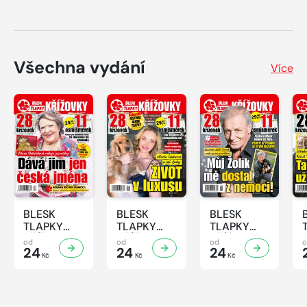
Všechna vydání
Více
BLESK
BLESK
BLESK
TLAPKY
TLAPKY
TLAPKY
KŘÍŽOVKY
KŘÍŽOVKY
KŘÍŽOVKY
od
od
od
- 7/2026
24
- 6/2026
24
- 5/2026
24
Kč
Kč
Kč