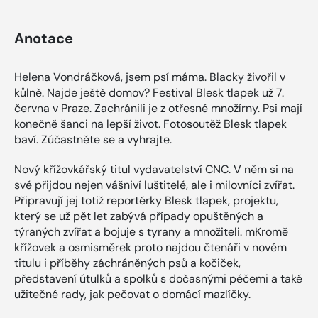
Anotace
Helena Vondráčková, jsem psí máma. Blacky živořil v
kůlně. Najde ještě domov? Festival Blesk tlapek už 7.
června v Praze. Zachránili je z otřesné množírny. Psi mají
konečně šanci na lepší život. Fotosoutěž Blesk tlapek
baví. Zúčastněte se a vyhrajte.
Nový křížovkářský titul vydavatelství CNC. V něm si na
své přijdou nejen vášniví luštitelé, ale i milovníci zvířat.
Připravují jej totiž reportérky Blesk tlapek, projektu,
který se už pět let zabývá případy opuštěných a
týraných zvířat a bojuje s tyrany a množiteli. mKromě
křížovek a osmisměrek proto najdou čtenáři v novém
titulu i příběhy záchráněných psů a kočiček,
představení útulků a spolků s dočasnými péčemi a také
užitečné rady, jak pečovat o domácí mazlíčky.