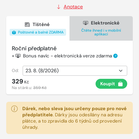
Anotace
Elektronické
Tištěné
Čtěte ihned i v mobilní
Poštovné a balné ZDARMA
aplikaci
Roční předplatné
+
Bonus navíc - elektronická verze zdarma
?
Od:
329
Kč
Koupit
Na stánku:
359 Kč
Dárek, nebo sleva jsou určeny pouze pro nové
předplatitele
.
Dárky jsou odesílány na adresu
plátce, a to zpravidla do 6 týdnů od provedení
úhrady.