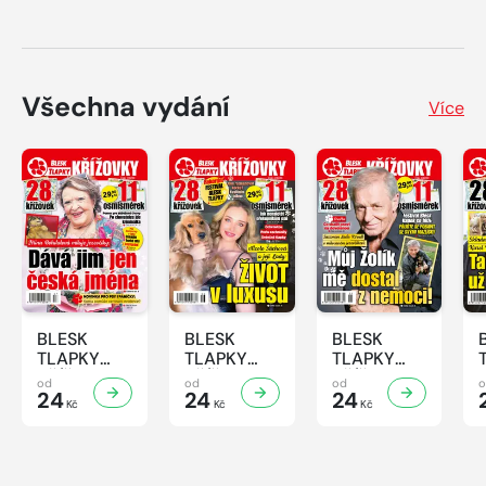
Všechna vydání
Více
BLESK
BLESK
BLESK
TLAPKY
TLAPKY
TLAPKY
KŘÍŽOVKY
KŘÍŽOVKY
KŘÍŽOVKY
od
od
od
- 7/2026
24
- 6/2026
24
- 5/2026
24
Kč
Kč
Kč