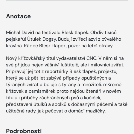
Anotace
Michal David na festivalu Blesk tlapek. Obdiv tisíců
pejskařů! Útulek Dogsy. Budují zvířecí azyl z bývalého
kravína. Rádce Blesk tlapek, pozor na letní otravy.
Nový křížovkářský titul vydavatelství CNC. V něm si na
své přijdou nejen vášniví luštitelé, ale i milovníci zvířat.
Připravují jej totiž reportérky Blesk tlapek, projektu,
který se už pět let zabývá případy opuštěných a
týraných zvířat a bojuje s tyrany a množiteli. mKromě
křížovek a osmisměrek proto najdou čtenáři v novém
titulu i příběhy záchráněných psů a kočiček,
představení útulků a spolků s dočasnými péčemi a také
užitečné rady, jak pečovat o domácí mazlíčky.
Podrobnosti