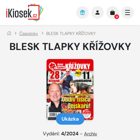
Přejít na hlavní obsah
0
Časopisy
BLESK TLAPKY KŘÍŽOVKY
BLESK TLAPKY KŘÍŽOVKY
Ukázka
Vydání:
4/2024
–
Archiv