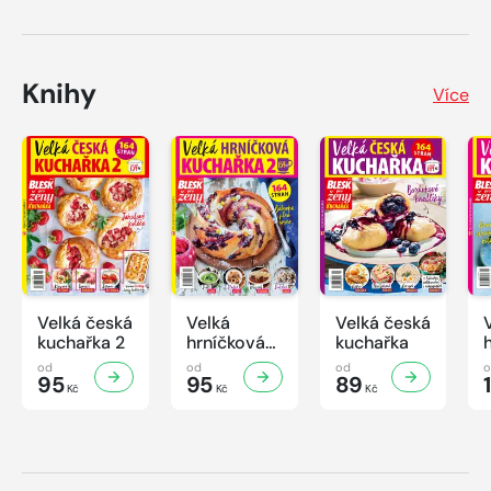
Knihy
Více
Velká česká
Velká
Velká česká
kuchařka 2
hrníčková
kuchařka
kuchařka II
od
od
od
95
95
89
Kč
Kč
Kč