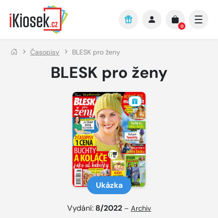
Přejít na hlavní obsah
0
Časopisy
BLESK pro ženy
BLESK pro ženy
Ukázka
Vydání:
8/2022
–
Archiv