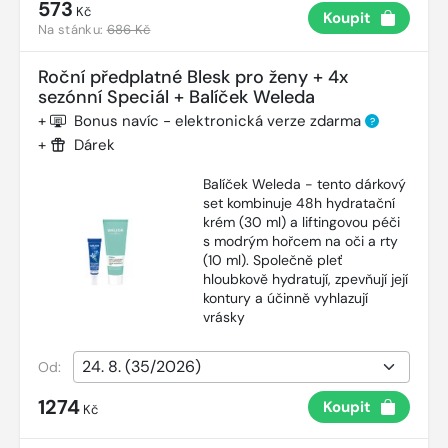
573
Kč
Koupit
Na stánku:
686 Kč
Roční předplatné Blesk pro ženy + 4x
sezónní Speciál + Balíček Weleda
+
Bonus navíc - elektronická verze zdarma
?
+
Dárek
Balíček Weleda - tento dárkový
set kombinuje 48h hydratační
krém (30 ml) a liftingovou péči
s modrým hořcem na oči a rty
(10 ml). Společně pleť
hloubkově hydratují, zpevňují její
kontury a účinně vyhlazují
vrásky
Od:
1274
Koupit
Kč