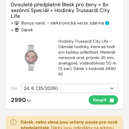
Dvouleté předplatné Blesk pro ženy + 8x
sezónní Speciál + Hodinky Trussardi City
Life
+
Bonus navíc - elektronická verze zdarma
?
+
Dárek
Hodinky Trussardi City Life -
Dámské hodinky, které se hodí
pro každou příležitost. Materiál
nerezová ocel, průměr 35 mm,
analogové, voděodolnost 50 m
(5 bar). Dárek v hodnotě 4890
Kč
Od:
2990
Koupit
Kč
Dárek, nebo sleva jsou určeny pouze pro nové
předplatitele
.
Dárky jsou odesílány na adresu