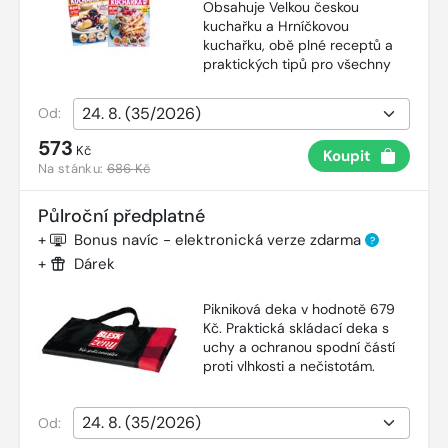
Obsahuje Velkou českou
kuchařku a Hrníčkovou
kuchařku, obě plné receptů a
praktických tipů pro všechny
Od:
573
Kč
Koupit
Na stánku:
686 Kč
Půlroční předplatné
+
Bonus navíc - elektronická verze zdarma
?
+
Dárek
Pikniková deka v hodnotě 679
Kč. Praktická skládací deka s
uchy a ochranou spodní částí
proti vlhkosti a nečistotám.
Od: