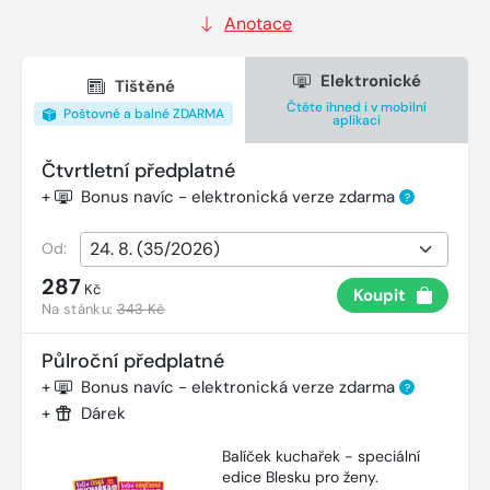
Anotace
Elektronické
Tištěné
Čtěte ihned i v mobilní
Poštovné a balné ZDARMA
aplikaci
Čtvrtletní předplatné
+
Bonus navíc - elektronická verze zdarma
?
Od:
287
Kč
Koupit
Na stánku:
343 Kč
Půlroční předplatné
+
Bonus navíc - elektronická verze zdarma
?
+
Dárek
Balíček kuchařek - speciální
edice Blesku pro ženy.