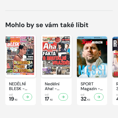
Mohlo by se vám také líbit
NEDĚLNÍ
Nedělní
SPORT
BLESK -
Aha! -
Magazín -
32/2026
32/2026
32/2026
od
od
od
19
17
32
Kč
Kč
Kč