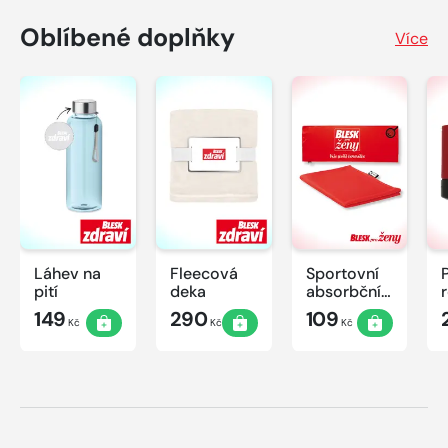
Oblíbené doplňky
Více
Láhev na
Fleecová
Sportovní
pití
deka
absorbční
ručník
149
290
109
Kč
Kč
Kč