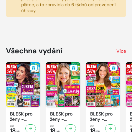
plátce, a to zpravidla do 6 týdnů od provedení
úhrady.
Všechna vydání
Více
BLESK pro
BLESK pro
BLESK pro
ženy -
ženy -
ženy -
32/2026
31/2026
30/2026
od
od
od
18
18
18
Kč
Kč
Kč