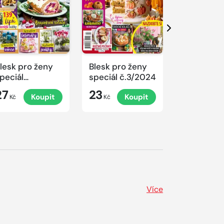
Další
lesk pro ženy
Blesk pro ženy
Blesk pro 
peciál
speciál č.3/2024
speciál
.4/2024
č.2/2024
27
23
23
Koupit
Koupit
K
rovoněné
Kč
Kč
Kč
ánoce
Více