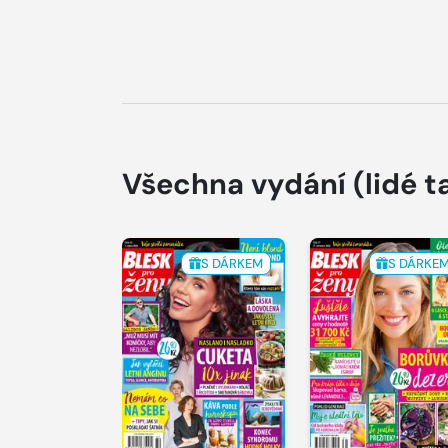
Všechna vydání
(lidé t
S DÁRKEM
S DÁRKE