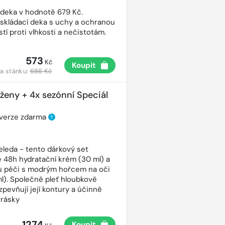
 deka v hodnotě 679 Kč.
 skládací deka s uchy a ochranou
tí proti vlhkosti a nečistotám.
573
Kč
Koupit
a stánku:
686 Kč
 ženy + 4x sezónní Speciál
 verze zdarma
?
eleda - tento dárkový set
 48h hydratační krém (30 ml) a
ou péči s modrým hořcem na oči
ml). Společně pleť hloubkově
 zpevňují její kontury a účinně
vrásky
1274
Koupit