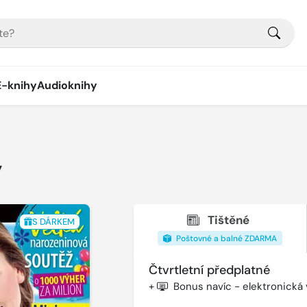
E-knihy
Audioknihy
y
Tištěné
S DÁRKEM
Poštovné a balné ZDARMA
Čtvrtletní předplatné
+
Bonus navíc - elektronická