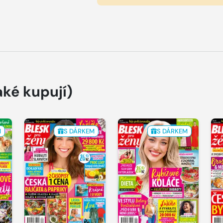
aké kupují)
M
S DÁRKEM
S DÁRKEM