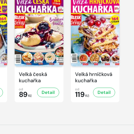
Velká česká
Velká hrníčková
kuchařka
kuchařka
od
od
Detail
Detail
89
119
Kč
Kč