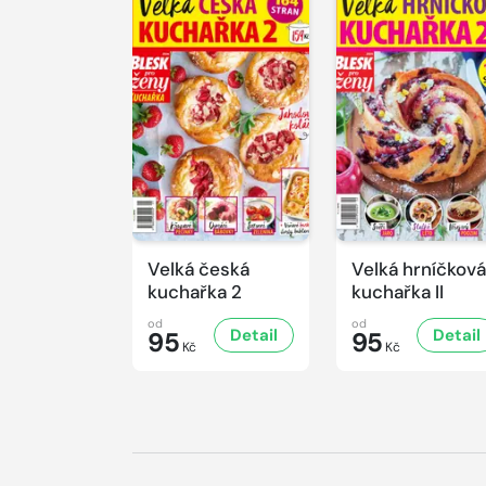
Velká česká
Velká hrníčková
kuchařka 2
kuchařka II
od
od
Detail
Detail
95
95
Kč
Kč