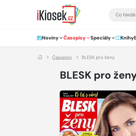
Přejít na hlavní obsah
VYHLEDÁVÁNÍ
Hlavní navigace
Noviny
Časopisy
Speciály
Knihy
Časopisy
BLESK pro ženy
BLESK pro žen