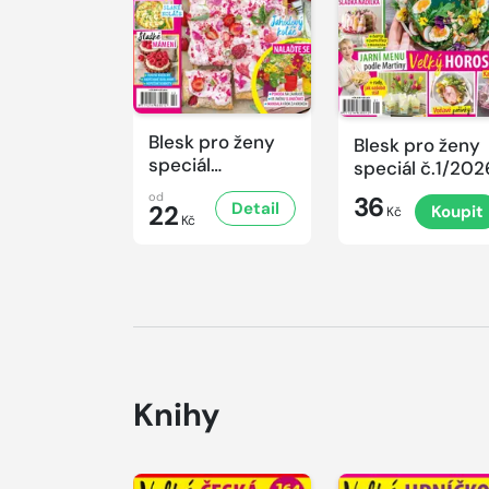
Blesk pro ženy
Blesk pro ženy
speciál
speciál č.1/202
č.2/2026
od
36
Detail
22
Koupit
Kč
Kč
Knihy