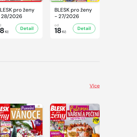
LESK pro ženy
BLESK pro ženy
BLESK pro
 28/2026
- 27/2026
- 26/2026
d
od
od
Detail
Detail
D
18
18
18
Kč
Kč
Kč
Více