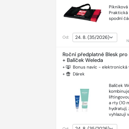
Pikniková
Praktická
spodní čás
Od:
N
Roční předplatné Blesk pro
+ Balíček Weleda
+
Bonus navíc - elektronická
+
Dárek
Balíček W
kombinuje
liftingov
a rty (10 
hydratují,
vyhlazují 
Od: