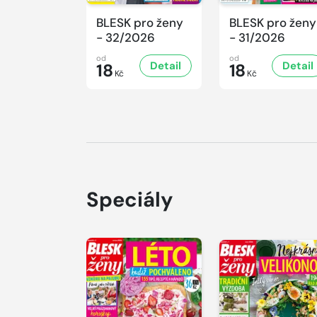
BLESK pro ženy
BLESK pro ženy
- 32/2026
- 31/2026
od
od
Detail
Detail
18
18
Kč
Kč
Speciály