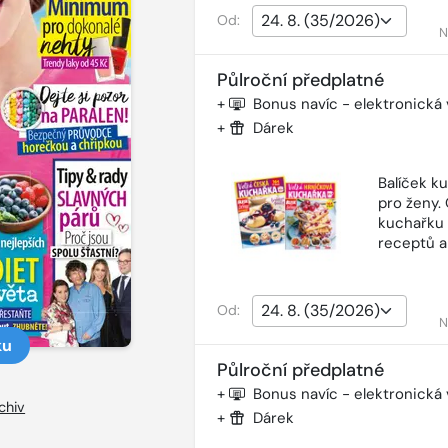
Od:
N
Půlroční předplatné
+
Bonus navíc - elektronická
+
Dárek
Balíček k
pro ženy.
kuchařku 
receptů a
Od:
N
ku
Půlroční předplatné
+
Bonus navíc - elektronická
chiv
+
Dárek