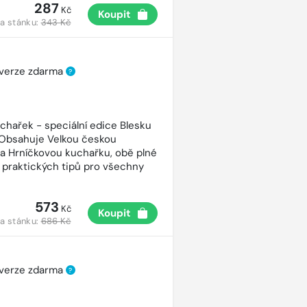
287
Kč
Koupit
a stánku:
343 Kč
 verze zdarma
?
uchařek - speciální edice Blesku
 Obsahuje Velkou českou
a Hrníčkovou kuchařku, obě plné
 praktických tipů pro všechny
573
Kč
Koupit
a stánku:
686 Kč
 verze zdarma
?