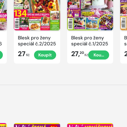
Blesk pro ženy
Blesk pro ženy
B
6
speciál č.2/2025
speciál č.1/2025
s
č
27
27,
20
Koupit
Koupit
P
Kč
Kč
V