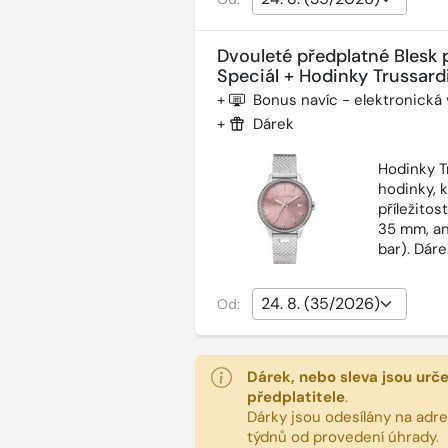
Dvouleté předplatné Blesk 
Speciál + Hodinky Trussardi
+
Bonus navíc - elektronická
+
Dárek
Hodinky T
hodinky, 
příležitos
35 mm, an
bar). Dár
Od:
Dárek, nebo sleva jsou urč
předplatitele
.
Dárky jsou odesílány na adres
týdnů od provedení úhrady.