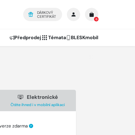
DÁRKOVÝ
CERTIFIKÁT
0
Předprodej
Témata
BLESKmobil
Elektronické
Čtěte ihned i v mobilní aplikaci
 verze zdarma
?