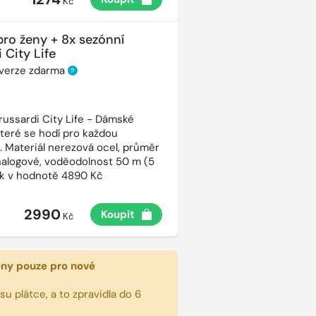
Kč
pro ženy + 8x sezónní
 City Life
 verze zdarma
?
russardi City Life - Dámské
které se hodí pro každou
t. Materiál nerezová ocel, průměr
alogové, voděodolnost 50 m (5
ek v hodnotě 4890 Kč
2990
Koupit
Kč
eny pouze pro nové
u plátce, a to zpravidla do 6