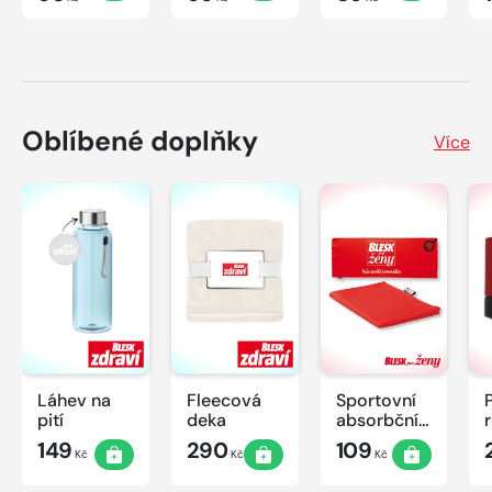
Oblíbené doplňky
Více
Láhev na
Fleecová
Sportovní
pití
deka
absorbční
ručník
149
290
109
Kč
Kč
Kč