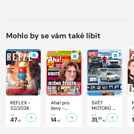
Mohlo by se vám také líbit
REFLEX -
Aha! pro
SVĚT
32/2026
ženy -
MOTORŮ -
32/2026
32/2026
od
od
od
47
14
31,
20
Kč
Kč
Kč