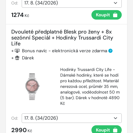
Od:
1274
Koupit
Kč
Dvouleté předplatné Blesk pro ženy + 8x
sezónní Speciál + Hodinky Trussardi City
Life
+
Bonus navíc - elektronická verze zdarma
?
+
Dárek
Hodinky Trussardi City Life -
Dámské hodinky, které se hodí
pro každou příležitost. Materiál
nerezová ocel, průměr 35 mm,
analogové, voděodolnost 50 m
(5 bar). Dárek v hodnotě 4890
Kč
Od:
2990
Koupit
Kč