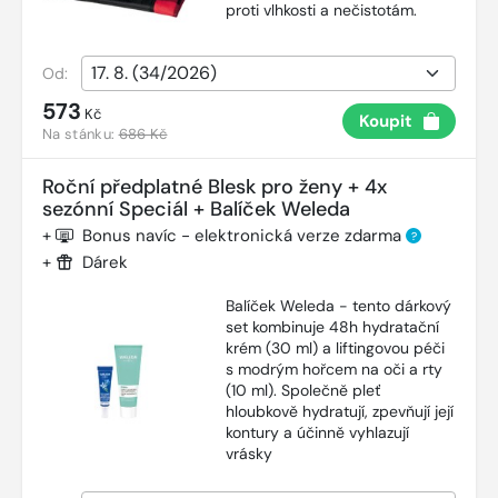
proti vlhkosti a nečistotám.
Od:
573
Kč
Koupit
Na stánku:
686 Kč
Roční předplatné Blesk pro ženy + 4x
sezónní Speciál + Balíček Weleda
+
Bonus navíc - elektronická verze zdarma
?
+
Dárek
Balíček Weleda - tento dárkový
set kombinuje 48h hydratační
krém (30 ml) a liftingovou péči
s modrým hořcem na oči a rty
(10 ml). Společně pleť
hloubkově hydratují, zpevňují její
kontury a účinně vyhlazují
vrásky