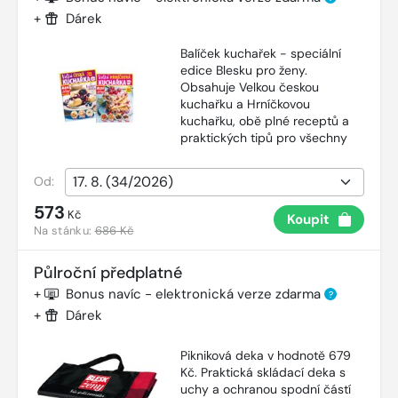
+
Dárek
Balíček kuchařek - speciální
edice Blesku pro ženy.
Obsahuje Velkou českou
kuchařku a Hrníčkovou
kuchařku, obě plné receptů a
praktických tipů pro všechny
Od:
573
Kč
Koupit
Na stánku:
686 Kč
Půlroční předplatné
+
Bonus navíc - elektronická verze zdarma
?
+
Dárek
Pikniková deka v hodnotě 679
Kč. Praktická skládací deka s
uchy a ochranou spodní částí