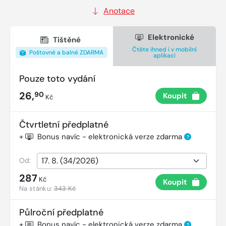
Anotace
Elektronické
Tištěné
Čtěte ihned i v mobilní
Poštovné a balné ZDARMA
aplikaci
Pouze toto vydání
26,
90
Koupit
Kč
Čtvrtletní předplatné
+
Bonus navíc - elektronická verze zdarma
?
Od:
287
Kč
Koupit
Na stánku:
343 Kč
Půlroční předplatné
+
Bonus navíc - elektronická verze zdarma
?