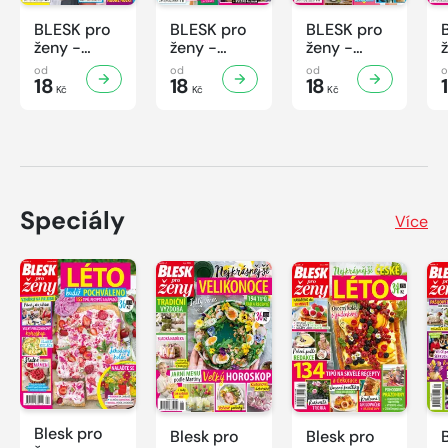
BLESK pro
BLESK pro
BLESK pro
ženy -
ženy -
ženy -
32/2026
31/2026
30/2026
od
od
od
18
18
18
Kč
Kč
Kč
Speciály
Více
Blesk pro
Blesk pro
Blesk pro