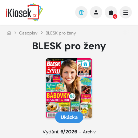
Přejít na hlavní obsah
0
Časopisy
BLESK pro ženy
BLESK pro ženy
Ukázka
Vydání:
6/2026
–
Archiv