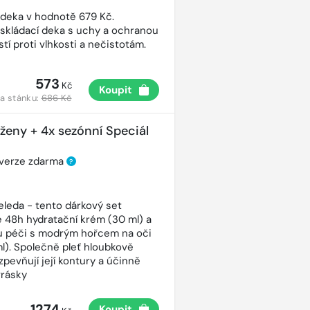
 deka v hodnotě 679 Kč.
 skládací deka s uchy a ochranou
tí proti vlhkosti a nečistotám.
573
Kč
Koupit
a stánku:
686 Kč
 ženy + 4x sezónní Speciál
 verze zdarma
?
eleda - tento dárkový set
 48h hydratační krém (30 ml) a
ou péči s modrým hořcem na oči
ml). Společně pleť hloubkově
 zpevňují její kontury a účinně
vrásky
1274
Koupit