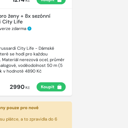
Kč
pro ženy + 8x sezónní
 City Life
 verze zdarma
?
russardi City Life - Dámské
které se hodí pro každou
t. Materiál nerezová ocel, průměr
alogové, voděodolnost 50 m (5
ek v hodnotě 4890 Kč
2990
Koupit
Kč
eny pouze pro nové
u plátce, a to zpravidla do 6