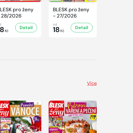
LESK pro ženy
BLESK pro ženy
BLESK pro
 28/2026
- 27/2026
- 26/2026
d
od
od
Detail
Detail
D
18
18
18
Kč
Kč
Kč
Více