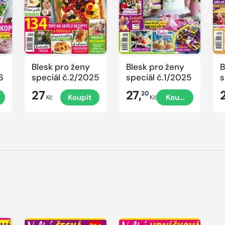
Blesk pro ženy
Blesk pro ženy
B
6
speciál č.2/2025
speciál č.1/2025
s
č
27
27,
20
Koupit
Koupit
P
Kč
Kč
V