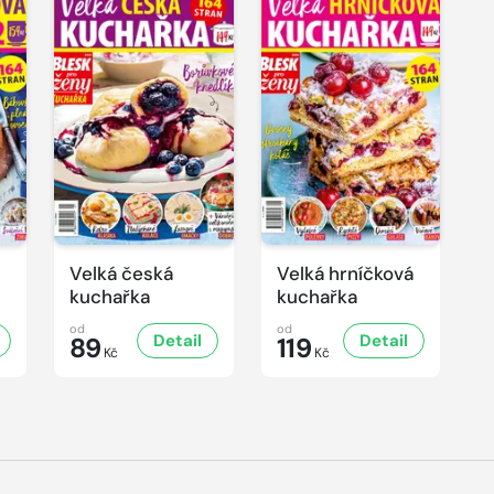
Velká česká
Velká hrníčková
kuchařka
kuchařka
od
od
Detail
Detail
89
119
Kč
Kč