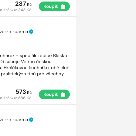
287
Kč
Koupit
a stánku:
343 Kč
 verze zdarma
?
uchařek - speciální edice Blesku
 Obsahuje Velkou českou
a Hrníčkovou kuchařku, obě plné
 praktických tipů pro všechny
573
Kč
Koupit
a stánku:
686 Kč
 verze zdarma
?