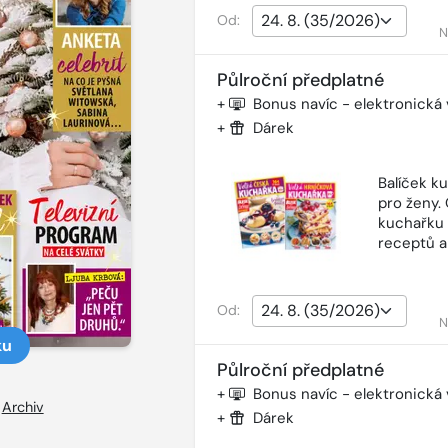
Od:
N
Půlroční předplatné
+
Bonus navíc - elektronická
+
Dárek
Balíček k
pro ženy.
kuchařku 
receptů a
Od:
N
ku
Půlroční předplatné
+
Bonus navíc - elektronická
–
Archiv
+
Dárek