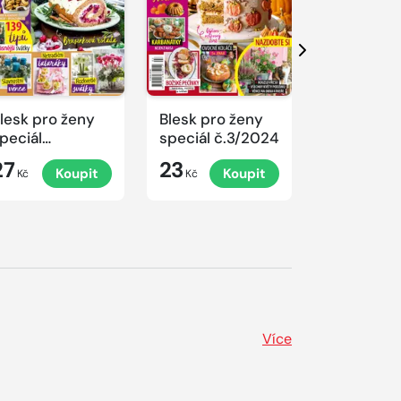
Další
lesk pro ženy
Blesk pro ženy
Blesk pro 
peciál
speciál č.3/2024
speciál
.4/2024
č.2/2024
27
23
23
Koupit
Koupit
K
rovoněné
Kč
Kč
Kč
ánoce
Více