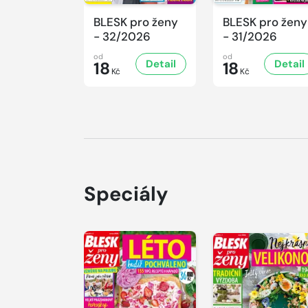
BLESK pro ženy
BLESK pro ženy
- 32/2026
- 31/2026
od
od
Detail
Detail
18
18
Kč
Kč
Speciály