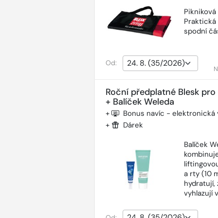
Pikniková
Praktická
spodní čás
Od:
N
Roční předplatné Blesk pro
+ Balíček Weleda
+
Bonus navíc - elektronická
+
Dárek
Balíček W
kombinuje
liftingov
a rty (10 
hydratují,
vyhlazují 
Od: