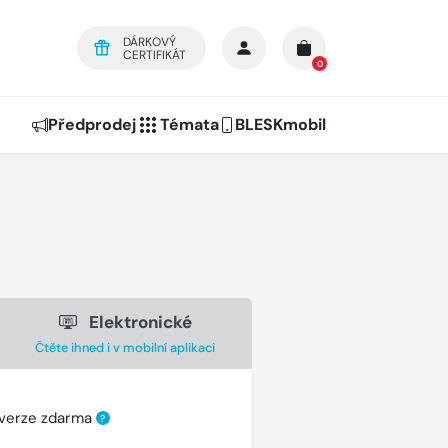
DÁRKOVÝ
CERTIFIKÁT
0
Předprodej
Témata
BLESKmobil
Elektronické
Čtěte ihned i v mobilní aplikaci
 verze zdarma
?