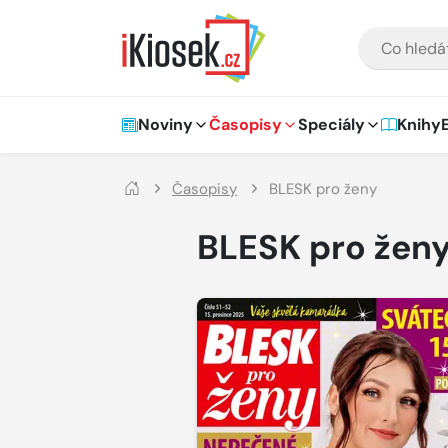
Přejít na hlavní obsah
VYHLEDÁVÁNÍ
Hlavní navigace
Noviny
Časopisy
Speciály
Knihy
Časopisy
BLESK pro ženy
BLESK pro žen