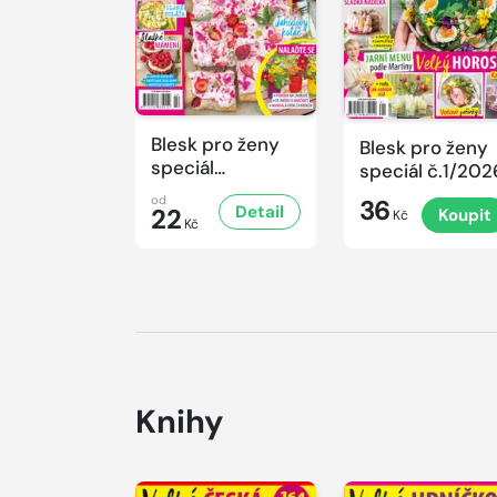
Blesk pro ženy
Blesk pro ženy
speciál
speciál č.1/202
č.2/2026
od
36
Detail
22
Koupit
Kč
Kč
Knihy