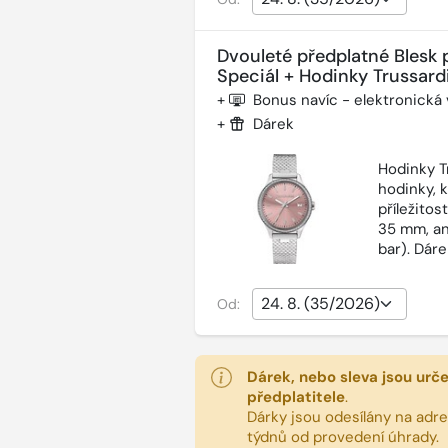
Dvouleté předplatné Blesk 
Speciál + Hodinky Trussardi
+
Bonus navíc - elektronická
+
Dárek
Hodinky T
hodinky, 
příležitos
35 mm, an
bar). Dár
Od:
Dárek, nebo sleva jsou urč
předplatitele
.
Dárky jsou odesílány na adres
týdnů od provedení úhrady.