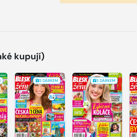
aké kupují)
M
S DÁRKEM
S DÁRKEM