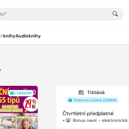
E-knihy
Audioknihy
y
Tištěné
S DÁRKEM
Poštovné a balné ZDARMA
Čtvrtletní předplatné
+
Bonus navíc - elektronická