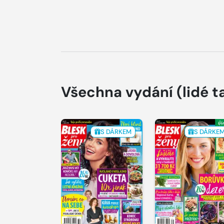
Všechna vydání
(lidé t
S DÁRKEM
S DÁRKE