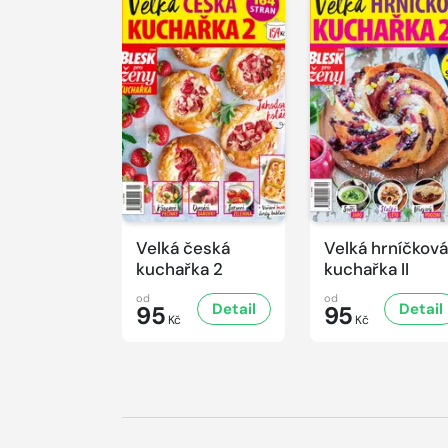
Velká česká
Velká hrníčková
kuchařka 2
kuchařka II
od
od
Detail
Detail
95
95
Kč
Kč