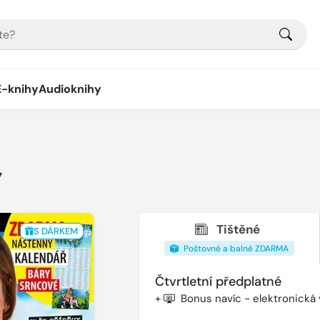
E-knihy
Audioknihy
y
Tištěné
S DÁRKEM
Poštovné a balné ZDARMA
Čtvrtletní předplatné
+
Bonus navíc - elektronická