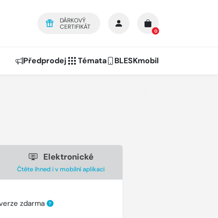
DÁRKOVÝ
CERTIFIKÁT
0
Předprodej
Témata
BLESKmobil
Elektronické
Čtěte ihned i v mobilní aplikaci
 verze zdarma
?