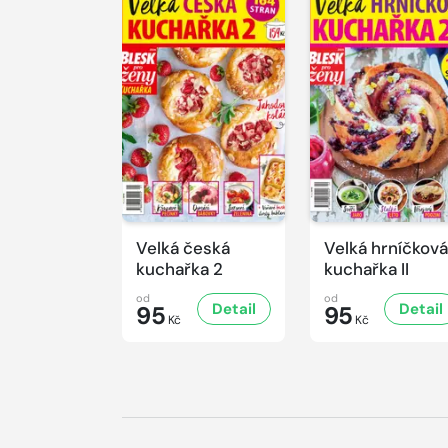
Velká česká
Velká hrníčková
kuchařka 2
kuchařka II
od
od
Detail
Detail
95
95
Kč
Kč