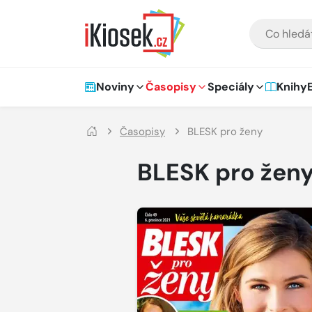
Přejít na hlavní obsah
VYHLEDÁVÁNÍ
Hlavní navigace
Noviny
Časopisy
Speciály
Knihy
Časopisy
BLESK pro ženy
BLESK pro žen