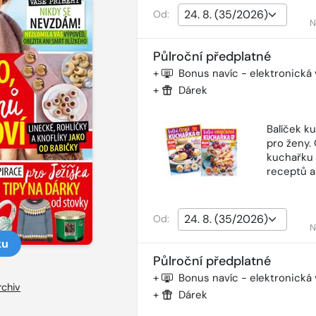
Od:
N
Půlroční předplatné
+
Bonus navíc - elektronická
+
Dárek
Balíček k
pro ženy.
kuchařku 
receptů a
Od:
N
ku
Půlroční předplatné
+
Bonus navíc - elektronická
rchiv
+
Dárek