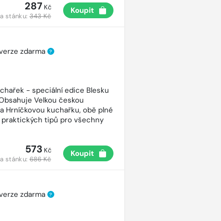
287
Kč
Koupit
a stánku:
343 Kč
 verze zdarma
?
uchařek - speciální edice Blesku
 Obsahuje Velkou českou
a Hrníčkovou kuchařku, obě plné
 praktických tipů pro všechny
573
Kč
Koupit
a stánku:
686 Kč
 verze zdarma
?