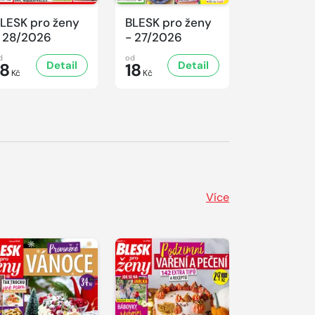
LESK pro ženy
BLESK pro ženy
BLESK pro
 28/2026
- 27/2026
- 26/2026
d
od
od
Detail
Detail
D
18
18
18
Kč
Kč
Kč
Více