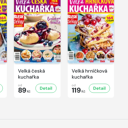
Velká česká
Velká hrníčková
kuchařka
kuchařka
od
od
Detail
Detail
89
119
Kč
Kč