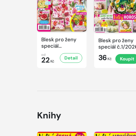
Blesk pro ženy
Blesk pro ženy
speciál
speciál č.1/202
č.2/2026
od
36
Detail
22
Koupit
Kč
Kč
Knihy