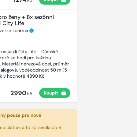
Kč
pro ženy + 8x sezónní
 City Life
 verze zdarma
?
russardi City Life - Dámské
které se hodí pro každou
t. Materiál nerezová ocel, průměr
alogové, voděodolnost 50 m (5
ek v hodnotě 4890 Kč
2990
Koupit
Kč
eny pouze pro nové
u plátce, a to zpravidla do 6