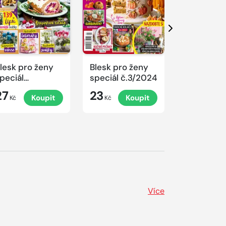
Další
lesk pro ženy
Blesk pro ženy
Blesk pro 
peciál
speciál č.3/2024
speciál
.4/2024
č.2/2024
27
23
23
Koupit
Koupit
K
rovoněné
Kč
Kč
Kč
ánoce
Více