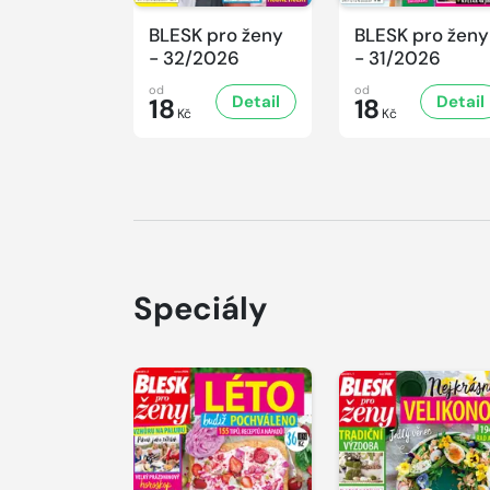
BLESK pro ženy
BLESK pro ženy
- 32/2026
- 31/2026
od
od
Detail
Detail
18
18
Kč
Kč
Speciály