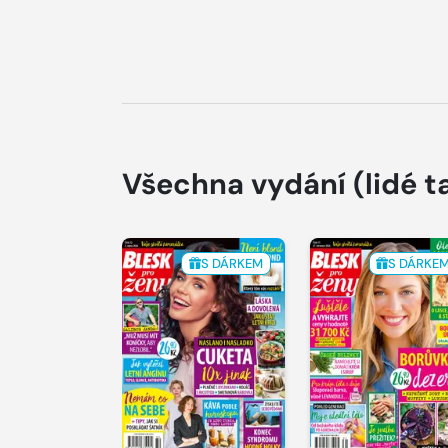
Všechna vydání
(lidé t
S DÁRKEM
S DÁRKE