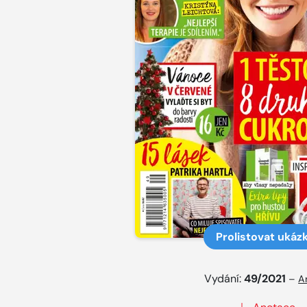
Prolistovat ukáz
Vydání:
49/2021
–
A