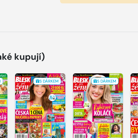
aké kupují)
M
S DÁRKEM
S DÁRKEM