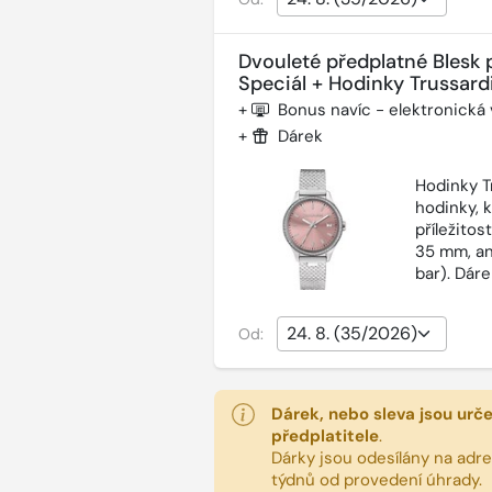
Dvouleté předplatné Blesk 
Speciál + Hodinky Trussardi
+
Bonus navíc - elektronická
+
Dárek
Hodinky T
hodinky, 
příležitos
35 mm, an
bar). Dár
Od:
Dárek, nebo sleva jsou urč
předplatitele
.
Dárky jsou odesílány na adres
týdnů od provedení úhrady.