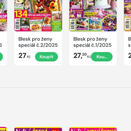
Blesk pro ženy
Blesk pro ženy
B
6
speciál č.2/2025
speciál č.1/2025
s
č
27
27,
20
Koupit
Koupit
P
Kč
Kč
V