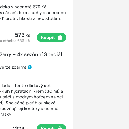
 deka v hodnotě 679 Kč.
 skládací deka s uchy a ochranou
tí proti vlhkosti a nečistotám.
573
Kč
Koupit
a stánku:
686 Kč
 ženy + 4x sezónní Speciál
 verze zdarma
?
eleda - tento dárkový set
 48h hydratační krém (30 ml) a
ou péči s modrým hořcem na oči
ml). Společně pleť hloubkově
 zpevňují její kontury a účinně
vrásky
1274
Koupit