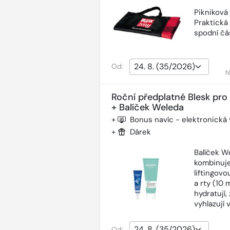
Pikniková
Praktická
spodní čás
Od:
N
Roční předplatné Blesk pro
+ Balíček Weleda
+
Bonus navíc - elektronická
+
Dárek
Balíček W
kombinuje
liftingov
a rty (10 
hydratují,
vyhlazují 
Od: