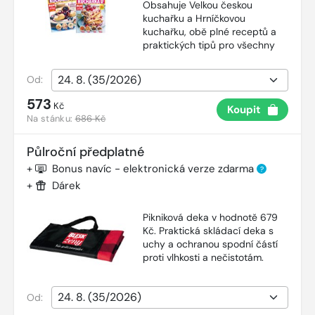
Obsahuje Velkou českou
kuchařku a Hrníčkovou
kuchařku, obě plné receptů a
praktických tipů pro všechny
Od:
573
Kč
Koupit
Na stánku:
686 Kč
Půlroční předplatné
+
Bonus navíc - elektronická verze zdarma
?
+
Dárek
Pikniková deka v hodnotě 679
Kč. Praktická skládací deka s
uchy a ochranou spodní částí
proti vlhkosti a nečistotám.
Od: