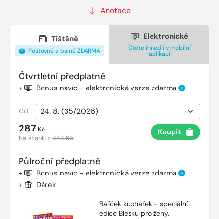
Anotace
Elektronické
Tištěné
Čtěte ihned i v mobilní
Poštovné a balné ZDARMA
aplikaci
Čtvrtletní předplatné
+
Bonus navíc - elektronická verze zdarma
?
Od:
287
Kč
Koupit
Na stánku:
343 Kč
Půlroční předplatné
+
Bonus navíc - elektronická verze zdarma
?
+
Dárek
Balíček kuchařek - speciální
edice Blesku pro ženy.