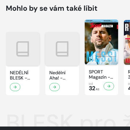
Mohlo by se vám také líbit
SPORT
NEDĚLNÍ
Nedělní
Magazín -
BLESK -
Aha! -
32/2026
32/2026
32/2026
od
32
Kč
BLESK pro 