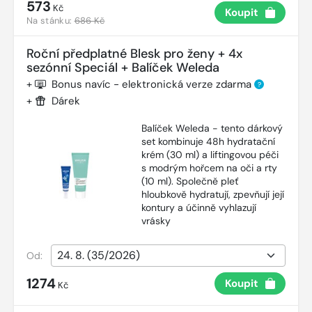
573
Kč
Koupit
Na stánku:
686 Kč
Roční předplatné Blesk pro ženy + 4x
sezónní Speciál + Balíček Weleda
+
Bonus navíc - elektronická verze zdarma
?
+
Dárek
Balíček Weleda - tento dárkový
set kombinuje 48h hydratační
krém (30 ml) a liftingovou péči
s modrým hořcem na oči a rty
(10 ml). Společně pleť
hloubkově hydratují, zpevňují její
kontury a účinně vyhlazují
vrásky
Od:
1274
Koupit
Kč