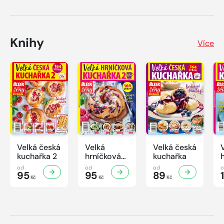
Knihy
Více
Velká česká
Velká
Velká česká
kuchařka 2
hrníčková
kuchařka
kuchařka II
od
od
od
95
95
89
Kč
Kč
Kč