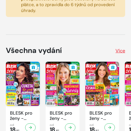
plátce, a to zpravidla do 6 týdnů od provedení
úhrady.
Všechna vydání
Více
BLESK pro
BLESK pro
BLESK pro
ženy -
ženy -
ženy -
32/2026
31/2026
30/2026
od
od
od
18
18
18
Kč
Kč
Kč