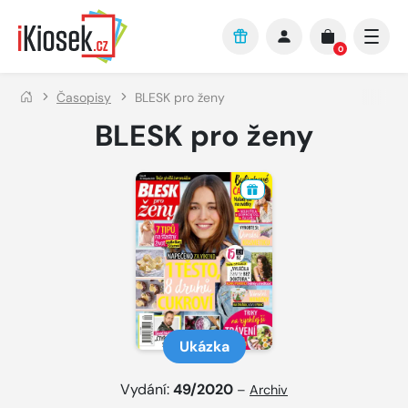
Přejít na hlavní obsah
0
Časopisy
BLESK pro ženy
BLESK pro ženy
Ukázka
Vydání:
49/2020
–
Archiv