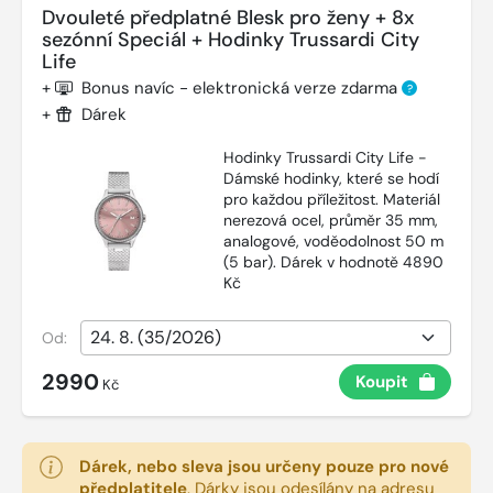
Dvouleté předplatné Blesk pro ženy + 8x
sezónní Speciál + Hodinky Trussardi City
Life
+
Bonus navíc - elektronická verze zdarma
?
+
Dárek
Hodinky Trussardi City Life -
Dámské hodinky, které se hodí
pro každou příležitost. Materiál
nerezová ocel, průměr 35 mm,
analogové, voděodolnost 50 m
(5 bar). Dárek v hodnotě 4890
Kč
Od:
2990
Koupit
Kč
Dárek, nebo sleva jsou určeny pouze pro nové
předplatitele
.
Dárky jsou odesílány na adresu