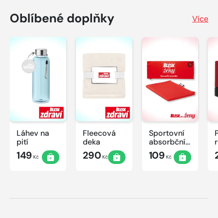
Oblíbené doplňky
Více
Láhev na
Fleecová
Sportovní
pití
deka
absorbční
ručník
149
290
109
Kč
Kč
Kč