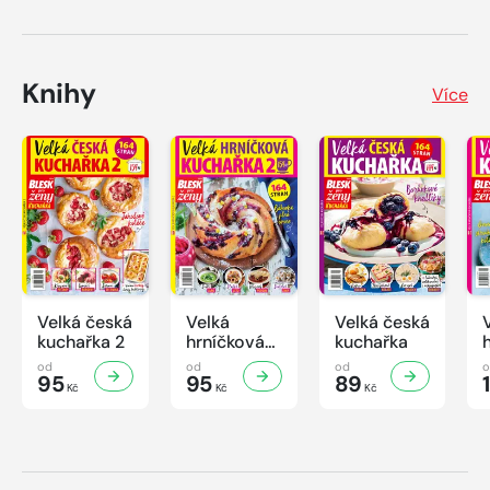
Knihy
Více
Velká česká
Velká
Velká česká
kuchařka 2
hrníčková
kuchařka
kuchařka II
od
od
od
95
95
89
Kč
Kč
Kč