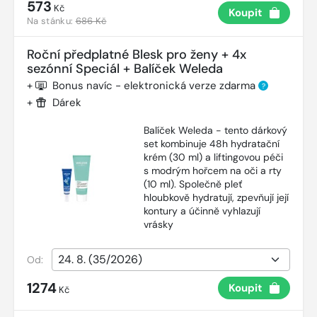
573
Kč
Koupit
Na stánku:
686 Kč
Roční předplatné Blesk pro ženy + 4x
sezónní Speciál + Balíček Weleda
+
Bonus navíc - elektronická verze zdarma
?
+
Dárek
Balíček Weleda - tento dárkový
set kombinuje 48h hydratační
krém (30 ml) a liftingovou péči
s modrým hořcem na oči a rty
(10 ml). Společně pleť
hloubkově hydratují, zpevňují její
kontury a účinně vyhlazují
vrásky
Od:
1274
Koupit
Kč