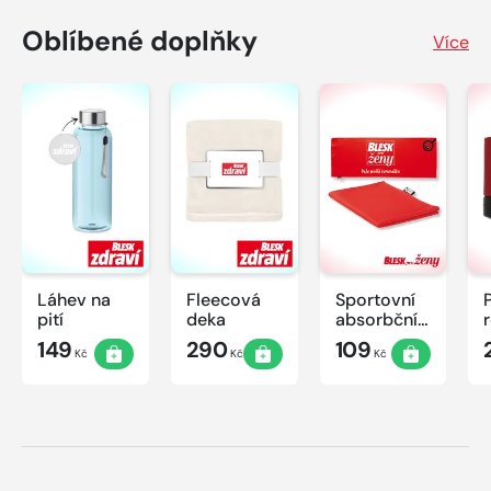
Oblíbené doplňky
Více
Láhev na
Fleecová
Sportovní
pití
deka
absorbční
ručník
149
290
109
Kč
Kč
Kč