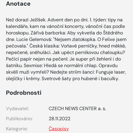
Anotace
Než dorazí Ježíšek. Advent den po dni. 1. týden: tipy na
kalendáře, kam na vánoční koncerty, vánoční čas podle
horoskopu. Zářivá barborka: Aby vykvetla do Štědrého
dne. Lucie Gelemová: "Nejsem zlatokopka. O Felixe jsem
pečovala." Česká klasika: Voňavé perníčky, hned měkké,
nepečené, sněhuláci. Jak upéct perníkovou chaloupku?
Pečící papír nejen na pečení: Je super při žehlení i do
šatníku. Sexmise: Hledá se normální chlap. Opravdu
skvělí muži vymřeli? Nedejte striím šanci: Funguje laser,
olejíčky i krémy. Svetrové šaty pro hubené i baculky.
Podrobnosti
Vydavatel:
CZECH NEWS CENTER a. s.
Publikováno:
28.11.2022
Kategorie:
Časopisy