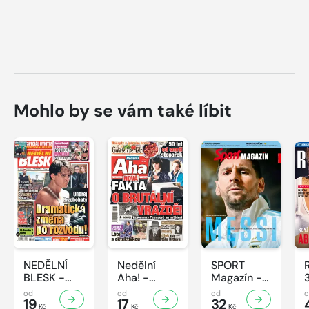
Mohlo by se vám také líbit
NEDĚLNÍ
Nedělní
SPORT
BLESK -
Aha! -
Magazín -
32/2026
32/2026
32/2026
od
od
od
19
17
32
Kč
Kč
Kč