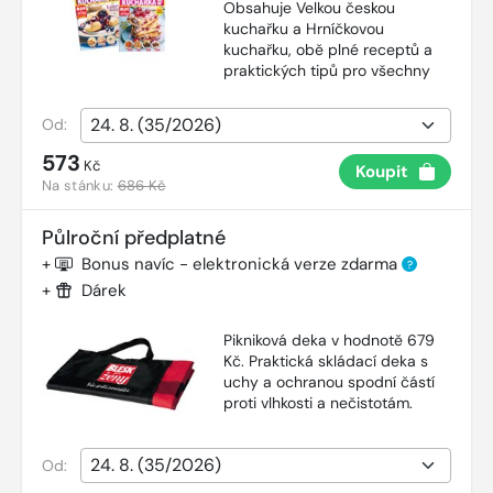
Obsahuje Velkou českou
kuchařku a Hrníčkovou
kuchařku, obě plné receptů a
praktických tipů pro všechny
Od:
573
Kč
Koupit
Na stánku:
686 Kč
Půlroční předplatné
+
Bonus navíc - elektronická verze zdarma
?
+
Dárek
Pikniková deka v hodnotě 679
Kč. Praktická skládací deka s
uchy a ochranou spodní částí
proti vlhkosti a nečistotám.
Od: