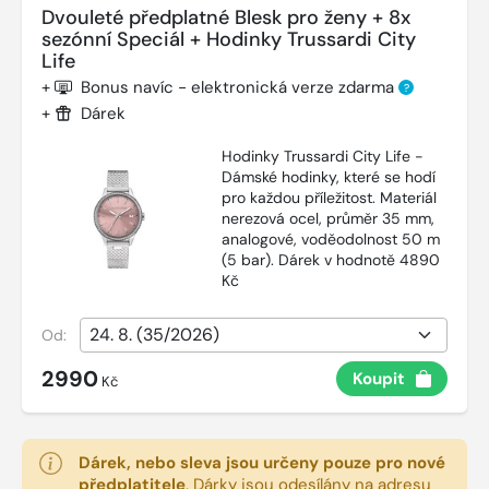
Dvouleté předplatné Blesk pro ženy + 8x
sezónní Speciál + Hodinky Trussardi City
Life
+
Bonus navíc - elektronická verze zdarma
?
+
Dárek
Hodinky Trussardi City Life -
Dámské hodinky, které se hodí
pro každou příležitost. Materiál
nerezová ocel, průměr 35 mm,
analogové, voděodolnost 50 m
(5 bar). Dárek v hodnotě 4890
Kč
Od:
2990
Koupit
Kč
Dárek, nebo sleva jsou určeny pouze pro nové
předplatitele
.
Dárky jsou odesílány na adresu