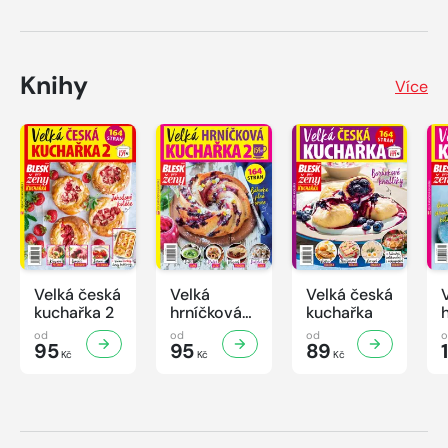
Knihy
Více
Velká česká
Velká
Velká česká
kuchařka 2
hrníčková
kuchařka
kuchařka II
od
od
od
95
95
89
Kč
Kč
Kč