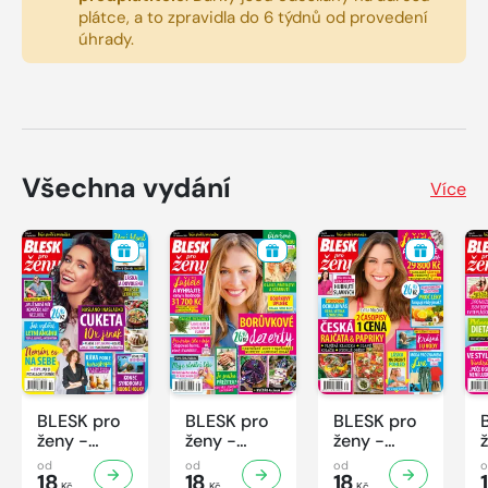
plátce, a to zpravidla do 6 týdnů od provedení
úhrady.
Všechna vydání
Více
BLESK pro
BLESK pro
BLESK pro
ženy -
ženy -
ženy -
32/2026
31/2026
30/2026
od
od
od
18
18
18
Kč
Kč
Kč