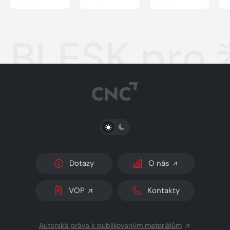
BLESK pro 
PŘEPNOUT SVĚTLÝ/TMAVÝ REŽIM
Dotazy
O nás
VOP
Kontakty
Autorská práva k publikovaným materiálům