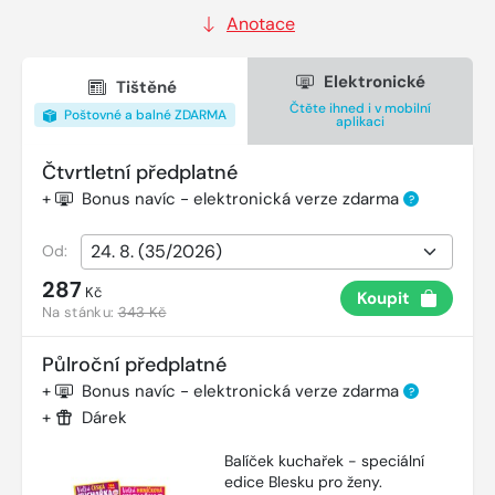
Anotace
Elektronické
Tištěné
Čtěte ihned i v mobilní
Poštovné a balné ZDARMA
aplikaci
Čtvrtletní předplatné
+
Bonus navíc - elektronická verze zdarma
?
Od:
287
Kč
Koupit
Na stánku:
343 Kč
Půlroční předplatné
+
Bonus navíc - elektronická verze zdarma
?
+
Dárek
Balíček kuchařek - speciální
edice Blesku pro ženy.