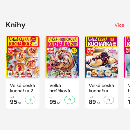
Knihy
Více
Velká česká
Velká
Velká česká
kuchařka 2
hrníčková
kuchařka
kuchařka II
od
od
od
95
95
89
Kč
Kč
Kč