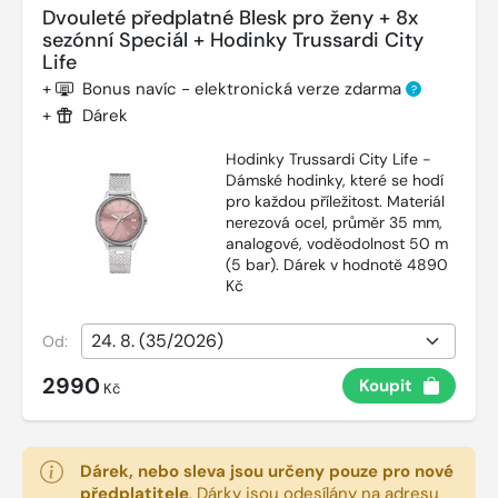
Dvouleté předplatné Blesk pro ženy + 8x
sezónní Speciál + Hodinky Trussardi City
Life
+
Bonus navíc - elektronická verze zdarma
?
+
Dárek
Hodinky Trussardi City Life -
Dámské hodinky, které se hodí
pro každou příležitost. Materiál
nerezová ocel, průměr 35 mm,
analogové, voděodolnost 50 m
(5 bar). Dárek v hodnotě 4890
Kč
Od:
2990
Koupit
Kč
Dárek, nebo sleva jsou určeny pouze pro nové
předplatitele
.
Dárky jsou odesílány na adresu