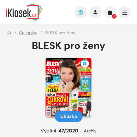
Přejít na hlavní obsah
0
Časopisy
BLESK pro ženy
BLESK pro ženy
Ukázka
Vydání:
47/2020
–
Archiv