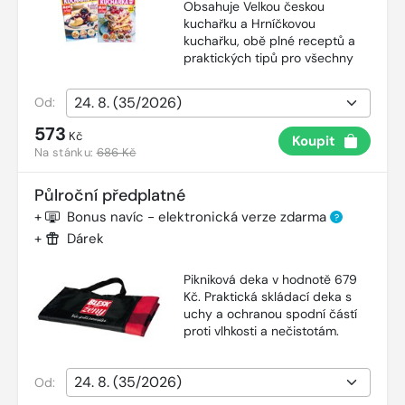
Obsahuje Velkou českou
kuchařku a Hrníčkovou
kuchařku, obě plné receptů a
praktických tipů pro všechny
Od:
573
Kč
Koupit
Na stánku:
686 Kč
Půlroční předplatné
+
Bonus navíc - elektronická verze zdarma
?
+
Dárek
Pikniková deka v hodnotě 679
Kč. Praktická skládací deka s
uchy a ochranou spodní částí
proti vlhkosti a nečistotám.
Od: