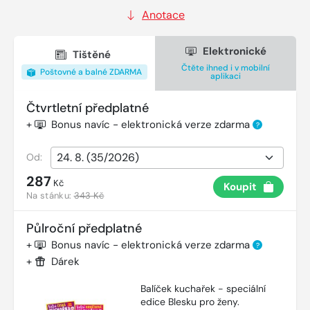
Anotace
Elektronické
Tištěné
Čtěte ihned i v mobilní
Poštovné a balné ZDARMA
aplikaci
Čtvrtletní předplatné
+
Bonus navíc - elektronická verze zdarma
?
Od:
287
Kč
Koupit
Na stánku:
343 Kč
Půlroční předplatné
+
Bonus navíc - elektronická verze zdarma
?
+
Dárek
Balíček kuchařek - speciální
edice Blesku pro ženy.