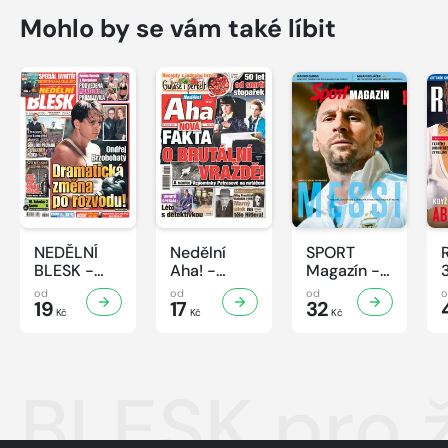
Mohlo by se vám také líbit
NEDĚLNÍ
Nedělní
SPORT
BLESK -
Aha! -
Magazín -
32/2026
32/2026
32/2026
od
od
od
19
17
32
Kč
Kč
Kč
BLESK pro 