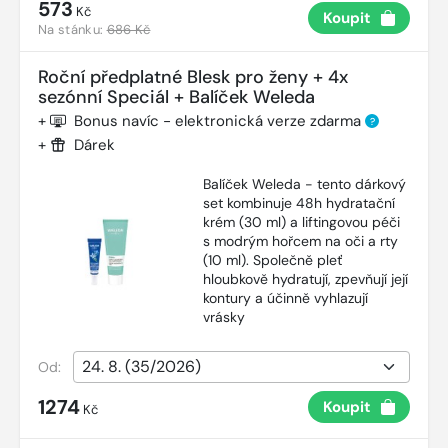
573
Kč
Koupit
Na stánku:
686 Kč
Roční předplatné Blesk pro ženy + 4x
sezónní Speciál + Balíček Weleda
+
Bonus navíc - elektronická verze zdarma
?
+
Dárek
Balíček Weleda - tento dárkový
set kombinuje 48h hydratační
krém (30 ml) a liftingovou péči
s modrým hořcem na oči a rty
(10 ml). Společně pleť
hloubkově hydratují, zpevňují její
kontury a účinně vyhlazují
vrásky
Od:
1274
Koupit
Kč