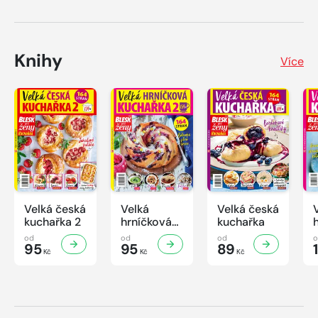
Knihy
Více
Velká česká
Velká
Velká česká
kuchařka 2
hrníčková
kuchařka
kuchařka II
od
od
od
95
95
89
Kč
Kč
Kč