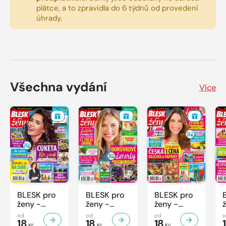
plátce, a to zpravidla do 6 týdnů od provedení
úhrady.
Všechna vydání
Více
BLESK pro
BLESK pro
BLESK pro
ženy -
ženy -
ženy -
32/2026
31/2026
30/2026
od
od
od
18
18
18
Kč
Kč
Kč