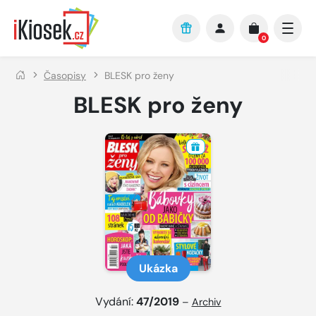
Přejít na hlavní obsah
0
Časopisy
BLESK pro ženy
BLESK pro ženy
Ukázka
Vydání:
47/2019
–
Archiv