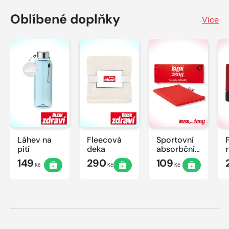
Oblíbené doplňky
Více
Láhev na
Fleecová
Sportovní
pití
deka
absorbční
ručník
149
290
109
Kč
Kč
Kč