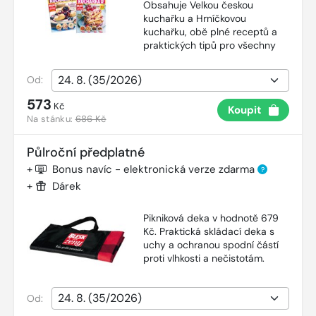
Obsahuje Velkou českou
kuchařku a Hrníčkovou
kuchařku, obě plné receptů a
praktických tipů pro všechny
Od:
573
Kč
Koupit
Na stánku:
686 Kč
Půlroční předplatné
+
Bonus navíc - elektronická verze zdarma
?
+
Dárek
Pikniková deka v hodnotě 679
Kč. Praktická skládací deka s
uchy a ochranou spodní částí
proti vlhkosti a nečistotám.
Od: