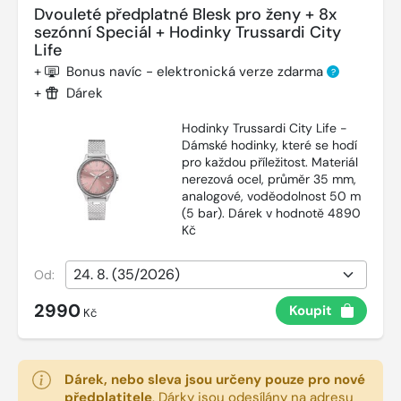
Dvouleté předplatné Blesk pro ženy + 8x
sezónní Speciál + Hodinky Trussardi City
Life
+
Bonus navíc - elektronická verze zdarma
?
+
Dárek
Hodinky Trussardi City Life -
Dámské hodinky, které se hodí
pro každou příležitost. Materiál
nerezová ocel, průměr 35 mm,
analogové, voděodolnost 50 m
(5 bar). Dárek v hodnotě 4890
Kč
Od:
2990
Koupit
Kč
Dárek, nebo sleva jsou určeny pouze pro nové
předplatitele
.
Dárky jsou odesílány na adresu