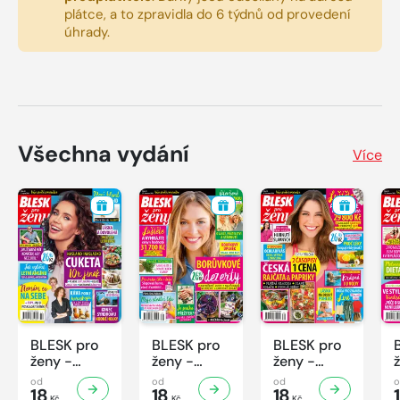
plátce, a to zpravidla do 6 týdnů od provedení
úhrady.
Všechna vydání
Více
BLESK pro
BLESK pro
BLESK pro
ženy -
ženy -
ženy -
32/2026
31/2026
30/2026
od
od
od
18
18
18
Kč
Kč
Kč