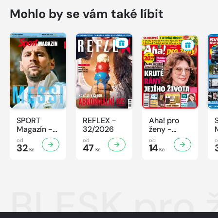
Mohlo by se vám také líbit
SPORT
REFLEX -
Aha! pro
Magazín -
32/2026
ženy -
32/2026
32/2026
od
od
od
32
47
14
Kč
Kč
Kč
BLESK pro 