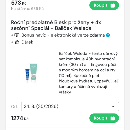
573
Kč
Koupit
Na stánku:
686 Kč
Roční předplatné Blesk pro ženy + 4x
sezónní Speciál + Balíček Weleda
+
Bonus navíc - elektronická verze zdarma
?
+
Dárek
Balíček Weleda - tento dárkový
set kombinuje 48h hydratační
krém (30 ml) a liftingovou péči
s modrým hořcem na oči a rty
(10 ml). Společně pleť
hloubkově hydratují, zpevňují její
kontury a účinně vyhlazují
vrásky
Od:
1274
Koupit
Kč