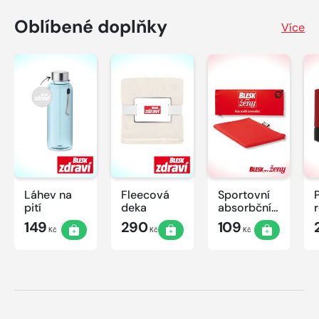
Oblíbené doplňky
Více
Láhev na
Fleecová
Sportovní
pití
deka
absorbční
ručník
149
290
109
Kč
Kč
Kč