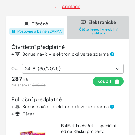
Anotace
Elektronické
Tištěné
Čtěte ihned i v mobilní
Poštovné a balné ZDARMA
aplikaci
Čtvrtletní předplatné
+
Bonus navíc - elektronická verze zdarma
?
Od:
287
Kč
Koupit
Na stánku:
343 Kč
Půlroční předplatné
+
Bonus navíc - elektronická verze zdarma
?
+
Dárek
Balíček kuchařek - speciální
edice Blesku pro ženy.