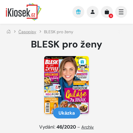
Přejít na hlavní obsah
0
Časopisy
BLESK pro ženy
BLESK pro ženy
Ukázka
Vydání:
46/2020
–
Archiv