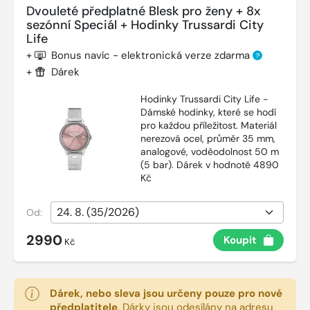
Dvouleté předplatné Blesk pro ženy + 8x
sezónní Speciál + Hodinky Trussardi City
Life
+
Bonus navíc - elektronická verze zdarma
?
+
Dárek
Hodinky Trussardi City Life -
Dámské hodinky, které se hodí
pro každou příležitost. Materiál
nerezová ocel, průměr 35 mm,
analogové, voděodolnost 50 m
(5 bar). Dárek v hodnotě 4890
Kč
Od:
2990
Koupit
Kč
Dárek, nebo sleva jsou určeny pouze pro nové
předplatitele
.
Dárky jsou odesílány na adresu