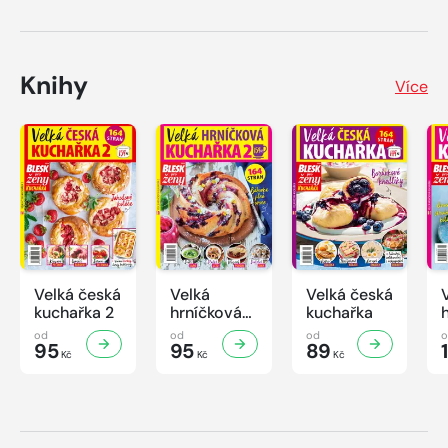
Knihy
Více
Velká česká
Velká
Velká česká
kuchařka 2
hrníčková
kuchařka
kuchařka II
od
od
od
95
95
89
Kč
Kč
Kč