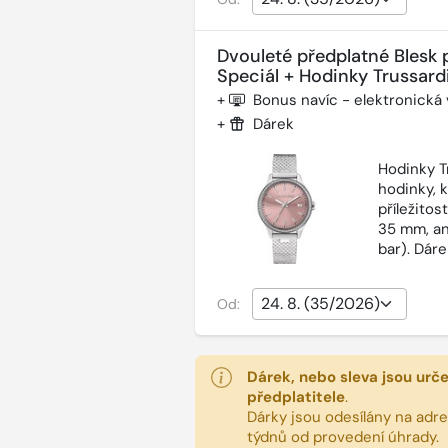
Dvouleté předplatné Blesk 
Speciál + Hodinky Trussardi
+
Bonus navíc - elektronická
+
Dárek
Hodinky T
hodinky, 
příležitos
35 mm, an
bar). Dár
Od:
Dárek, nebo sleva jsou urč
předplatitele
.
Dárky jsou odesílány na adres
týdnů od provedení úhrady.