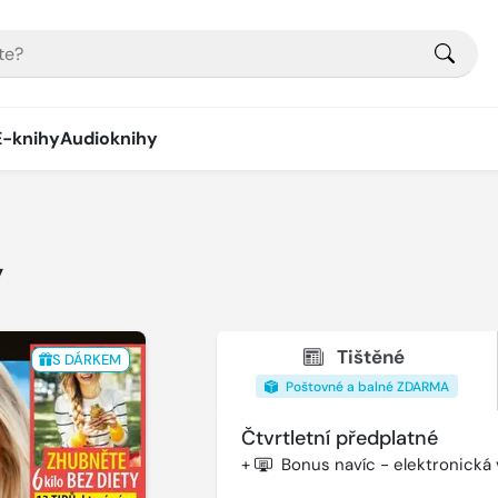
E-knihy
Audioknihy
y
Tištěné
S DÁRKEM
Poštovné a balné ZDARMA
Čtvrtletní předplatné
+
Bonus navíc - elektronická