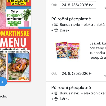
Od:
N
Půlroční předplatné
+
Bonus navíc - elektronická
+
Dárek
Balíček k
pro ženy.
kuchařku 
receptů a
Od:
N
ku
Půlroční předplatné
+
Bonus navíc - elektronická
rchiv
+
Dárek