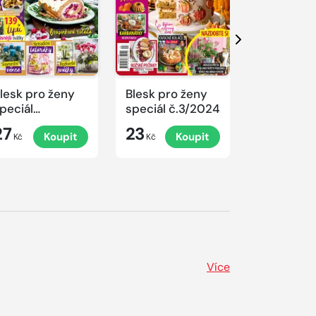
Další
lesk pro ženy
Blesk pro ženy
Blesk pro 
peciál
speciál č.3/2024
speciál
.4/2024
č.2/2024
27
23
23
Koupit
Koupit
K
rovoněné
Kč
Kč
Kč
ánoce
Více