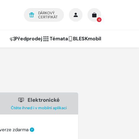
DÁRKOVÝ
CERTIFIKÁT
0
Předprodej
Témata
BLESKmobil
Elektronické
Čtěte ihned i v mobilní aplikaci
 verze zdarma
?