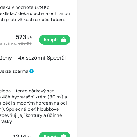
 deka v hodnotě 679 Kč.
 skládací deka s uchy a ochranou
tí proti vlhkosti a nečistotám.
573
Kč
Koupit
a stánku:
686 Kč
 ženy + 4x sezónní Speciál
 verze zdarma
?
eleda - tento dárkový set
 48h hydratační krém (30 ml) a
ou péči s modrým hořcem na oči
ml). Společně pleť hloubkově
 zpevňují její kontury a účinně
vrásky
1274
Koupit