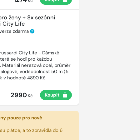
Kč
pro ženy + 8x sezónní
 City Life
 verze zdarma
?
russardi City Life - Dámské
které se hodí pro každou
t. Materiál nerezová ocel, průměr
alogové, voděodolnost 50 m (5
ek v hodnotě 4890 Kč
2990
Koupit
Kč
eny pouze pro nové
u plátce, a to zpravidla do 6