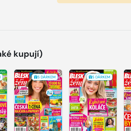
aké kupují)
M
S DÁRKEM
S DÁRKEM