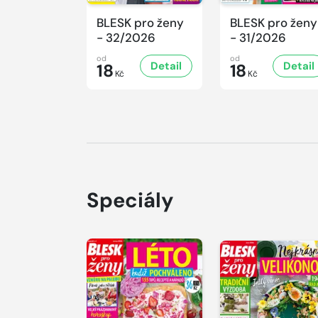
BLESK pro ženy
BLESK pro ženy
- 32/2026
- 31/2026
od
od
Detail
Detail
18
18
Kč
Kč
Speciály