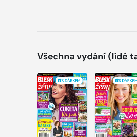
Všechna vydání
(lidé t
S DÁRKEM
S DÁRKE