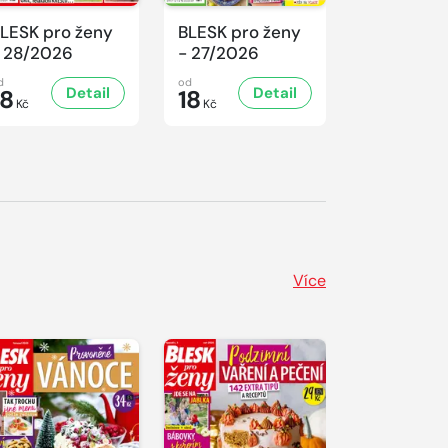
LESK pro ženy
BLESK pro ženy
BLESK pro
 28/2026
- 27/2026
- 26/2026
d
od
od
Detail
Detail
D
18
18
18
Kč
Kč
Kč
Více