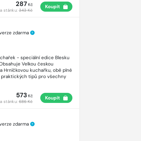
287
Kč
Koupit
a stánku:
343 Kč
 verze zdarma
?
uchařek - speciální edice Blesku
 Obsahuje Velkou českou
a Hrníčkovou kuchařku, obě plné
 praktických tipů pro všechny
573
Kč
Koupit
a stánku:
686 Kč
 verze zdarma
?