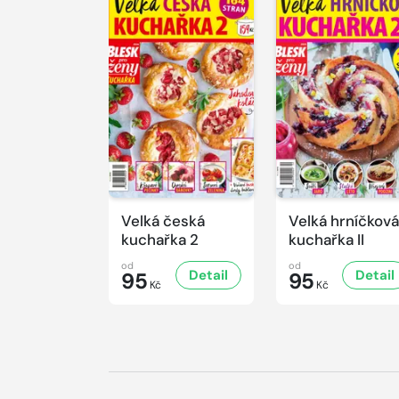
Velká česká
Velká hrníčková
kuchařka 2
kuchařka II
od
od
Detail
Detail
95
95
Kč
Kč