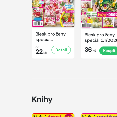
Blesk pro ženy
Blesk pro ženy
speciál
speciál č.1/202
č.2/2026
od
36
Detail
22
Koupit
Kč
Kč
Knihy