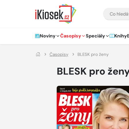
Přejít na hlavní obsah
VYHLEDÁVÁNÍ
Hlavní navigace
Noviny
Časopisy
Speciály
Knihy
Časopisy
BLESK pro ženy
BLESK pro žen