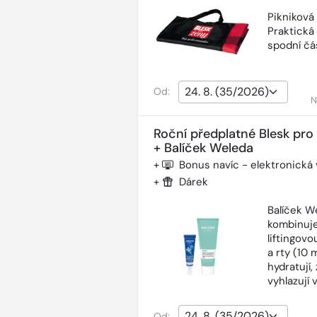
Pikniková
Praktická
spodní čás
Od:
N
Roční předplatné Blesk pro
+ Balíček Weleda
+
Bonus navíc - elektronická
+
Dárek
Balíček W
kombinuje
liftingov
a rty (10 
hydratují,
vyhlazují 
Od: