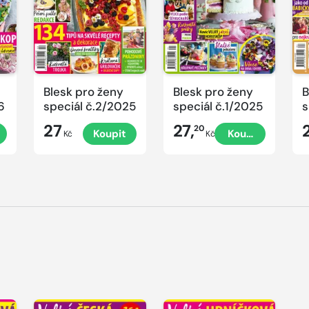
Blesk pro ženy
Blesk pro ženy
B
6
speciál č.2/2025
speciál č.1/2025
s
č
27
27,
20
Koupit
Koupit
P
Kč
Kč
V