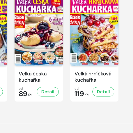
Velká česká
Velká hrníčková
kuchařka
kuchařka
od
od
Detail
Detail
89
119
Kč
Kč