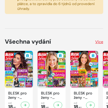
plátce, a to zpravidla do 6 týdnů od provedení
úhrady.
Všechna vydání
Více
BLESK pro
BLESK pro
BLESK pro
ženy -
ženy -
ženy -
32/2026
31/2026
30/2026
od
od
od
18
18
18
Kč
Kč
Kč