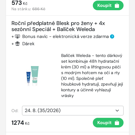
573
Kč
Koupit
Na stánku:
686 Kč
Roční předplatné Blesk pro ženy + 4x
sezónní Speciál + Balíček Weleda
+
Bonus navíc - elektronická verze zdarma
?
+
Dárek
Balíček Weleda - tento dárkový
set kombinuje 48h hydratační
krém (30 ml) a liftingovou péči
s modrým hořcem na oči a rty
(10 ml). Společně pleť
hloubkově hydratují, zpevňují její
kontury a účinně vyhlazují
vrásky
Od:
1274
Koupit
Kč