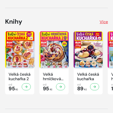
Knihy
Více
Velká česká
Velká
Velká česká
kuchařka 2
hrníčková
kuchařka
kuchařka II
od
od
od
95
95
89
Kč
Kč
Kč