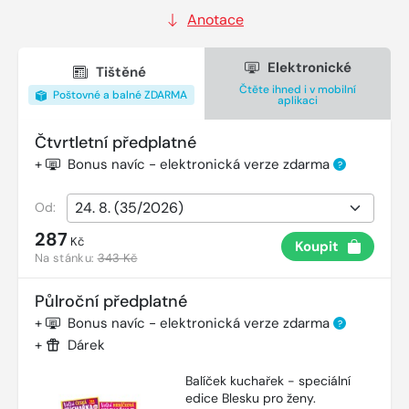
Anotace
Elektronické
Tištěné
Čtěte ihned i v mobilní
Poštovné a balné ZDARMA
aplikaci
Čtvrtletní předplatné
+
Bonus navíc - elektronická verze zdarma
?
Od:
287
Kč
Koupit
Na stánku:
343 Kč
Půlroční předplatné
+
Bonus navíc - elektronická verze zdarma
?
+
Dárek
Balíček kuchařek - speciální
edice Blesku pro ženy.