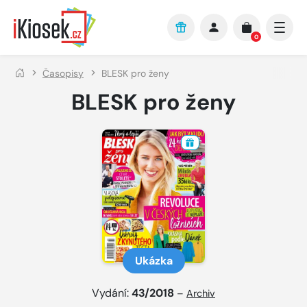
Přejít na hlavní obsah
0
Časopisy
BLESK pro ženy
BLESK pro ženy
Ukázka
Vydání:
43/2018
–
Archiv