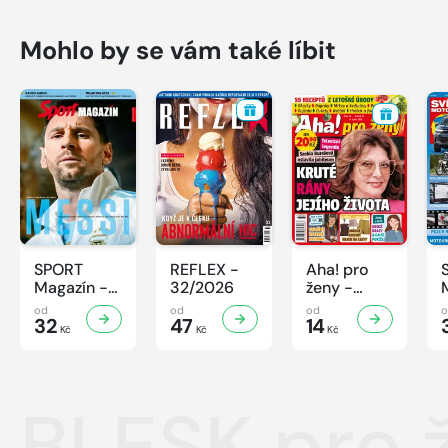
Mohlo by se vám také líbit
SPORT
REFLEX -
Aha! pro
Magazín -
32/2026
ženy -
32/2026
32/2026
od
od
od
32
47
14
Kč
Kč
Kč
BLESK pro 