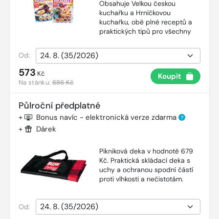
Obsahuje Velkou českou
kuchařku a Hrníčkovou
kuchařku, obě plné receptů a
praktických tipů pro všechny
Od:
573
Kč
Koupit
Na stánku:
686 Kč
Půlroční předplatné
+
Bonus navíc - elektronická verze zdarma
?
+
Dárek
Pikniková deka v hodnotě 679
Kč. Praktická skládací deka s
uchy a ochranou spodní částí
proti vlhkosti a nečistotám.
Od: