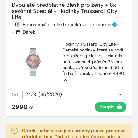
Dvouleté předplatné Blesk pro ženy + 8x
sezónní Speciál + Hodinky Trussardi City
Life
+
Bonus navíc - elektronická verze zdarma
?
+
Dárek
Hodinky Trussardi City Life -
Dámské hodinky, které se hodí
pro každou příležitost. Materiál
nerezová ocel, průměr 35 mm,
analogové, voděodolnost 50 m
(5 bar). Dárek v hodnotě 4890
Kč
Od:
2990
Koupit
Kč
Dárek, nebo sleva jsou určeny pouze pro nové
předplatitele
.
Dárky jsou odesílány na adresu