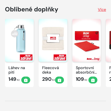
Oblíbené doplňky
Více
Láhev na
Fleecová
Sportovní
pití
deka
absorbční
ručník
149
290
109
Kč
Kč
Kč