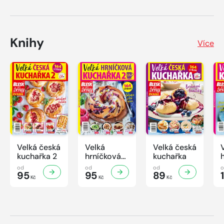
Knihy
Více
Velká česká
Velká
Velká česká
kuchařka 2
hrníčková
kuchařka
kuchařka II
od
od
od
95
95
89
Kč
Kč
Kč