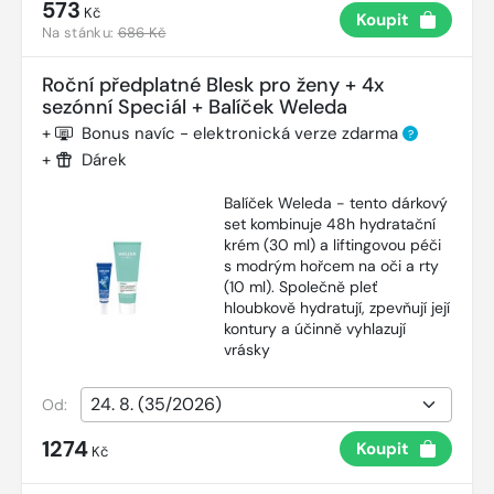
573
Kč
Koupit
Na stánku:
686 Kč
Roční předplatné Blesk pro ženy + 4x
sezónní Speciál + Balíček Weleda
+
Bonus navíc - elektronická verze zdarma
?
+
Dárek
Balíček Weleda - tento dárkový
set kombinuje 48h hydratační
krém (30 ml) a liftingovou péči
s modrým hořcem na oči a rty
(10 ml). Společně pleť
hloubkově hydratují, zpevňují její
kontury a účinně vyhlazují
vrásky
Od:
1274
Koupit
Kč