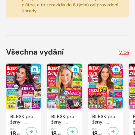
plátce, a to zpravidla do 6 týdnů od provedení
úhrady.
Všechna vydání
Více
BLESK pro
BLESK pro
BLESK pro
ženy -
ženy -
ženy -
32/2026
31/2026
30/2026
od
od
od
18
18
18
Kč
Kč
Kč