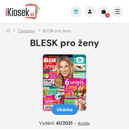
Přejít na hlavní obsah
0
Časopisy
BLESK pro ženy
BLESK pro ženy
Ukázka
Vydání:
41/2021
–
Archiv