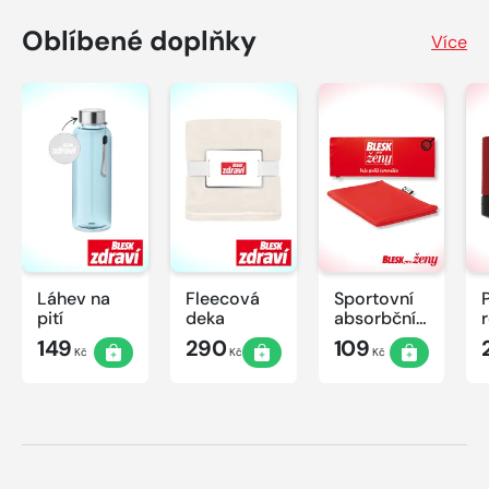
Oblíbené doplňky
Více
Láhev na
Fleecová
Sportovní
pití
deka
absorbční
ručník
149
290
109
Kč
Kč
Kč