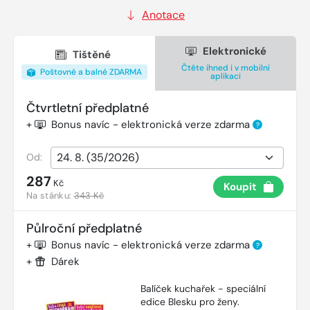
Anotace
Elektronické
Tištěné
Čtěte ihned i v mobilní
Poštovné a balné ZDARMA
aplikaci
Čtvrtletní předplatné
+
Bonus navíc - elektronická verze zdarma
?
Od:
287
Kč
Koupit
Na stánku:
343 Kč
Půlroční předplatné
+
Bonus navíc - elektronická verze zdarma
?
+
Dárek
Balíček kuchařek - speciální
edice Blesku pro ženy.