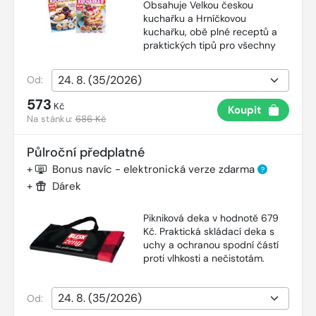
Obsahuje Velkou českou
kuchařku a Hrníčkovou
kuchařku, obě plné receptů a
praktických tipů pro všechny
Od:
573
Kč
Koupit
Na stánku:
686 Kč
Půlroční předplatné
+
Bonus navíc - elektronická verze zdarma
?
+
Dárek
Pikniková deka v hodnotě 679
Kč. Praktická skládací deka s
uchy a ochranou spodní částí
proti vlhkosti a nečistotám.
Od: