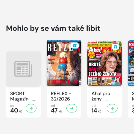
Mohlo by se vám také líbit
SPORT
REFLEX -
Aha! pro
Magazín -
32/2026
ženy -
32/2026
32/2026
od
od
od
40
47
14
Kč
Kč
Kč