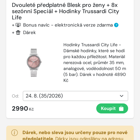
Dvouleté předplatné Blesk pro ženy + 8x
sezónní Speciál + Hodinky Trussardi City
Life
+
Bonus navíc - elektronická verze zdarma
?
+
Dárek
Hodinky Trussardi City Life -
Dámské hodinky, které se hodí
pro každou příležitost. Materiál
nerezová ocel, průměr 35 mm,
analogové, voděodolnost 50 m
(5 bar). Dárek v hodnotě 4890
Kč
Od:
2990
Koupit
Kč
Dárek, nebo sleva jsou určeny pouze pro nové
předplatitele
.
Dárky jsou odesílány na adresu