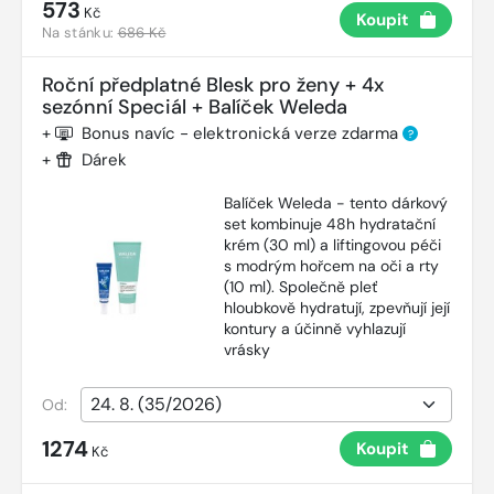
573
Kč
Koupit
Na stánku:
686 Kč
Roční předplatné Blesk pro ženy + 4x
sezónní Speciál + Balíček Weleda
+
Bonus navíc - elektronická verze zdarma
?
+
Dárek
Balíček Weleda - tento dárkový
set kombinuje 48h hydratační
krém (30 ml) a liftingovou péči
s modrým hořcem na oči a rty
(10 ml). Společně pleť
hloubkově hydratují, zpevňují její
kontury a účinně vyhlazují
vrásky
Od:
1274
Koupit
Kč