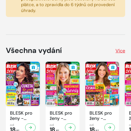
plátce, a to zpravidla do 6 týdnů od provedení
úhrady.
Všechna vydání
Více
BLESK pro
BLESK pro
BLESK pro
ženy -
ženy -
ženy -
32/2026
31/2026
30/2026
od
od
od
18
18
18
Kč
Kč
Kč