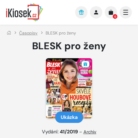
Přejít na hlavní obsah
0
Časopisy
BLESK pro ženy
BLESK pro ženy
Ukázka
Vydání:
41/2019
–
Archiv