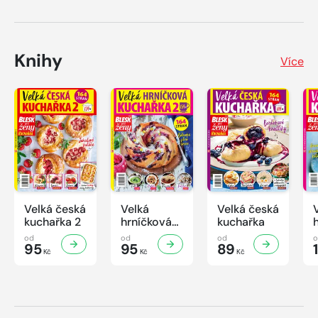
Knihy
Více
Velká česká
Velká
Velká česká
kuchařka 2
hrníčková
kuchařka
kuchařka II
od
od
od
95
95
89
Kč
Kč
Kč