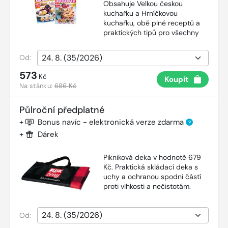
Obsahuje Velkou českou
kuchařku a Hrníčkovou
kuchařku, obě plné receptů a
praktických tipů pro všechny
Od:
573
Kč
Koupit
Na stánku:
686 Kč
Půlroční předplatné
+
Bonus navíc - elektronická verze zdarma
?
+
Dárek
Pikniková deka v hodnotě 679
Kč. Praktická skládací deka s
uchy a ochranou spodní částí
proti vlhkosti a nečistotám.
Od: