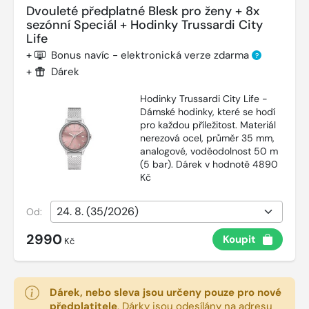
Dvouleté předplatné Blesk pro ženy + 8x
sezónní Speciál + Hodinky Trussardi City
Life
+
Bonus navíc - elektronická verze zdarma
?
+
Dárek
Hodinky Trussardi City Life -
Dámské hodinky, které se hodí
pro každou příležitost. Materiál
nerezová ocel, průměr 35 mm,
analogové, voděodolnost 50 m
(5 bar). Dárek v hodnotě 4890
Kč
Od:
2990
Koupit
Kč
Dárek, nebo sleva jsou určeny pouze pro nové
předplatitele
.
Dárky jsou odesílány na adresu