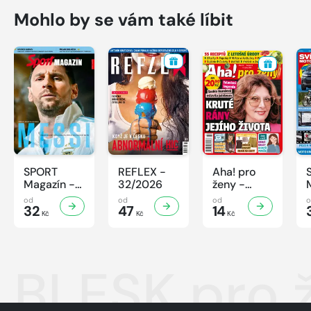
Mohlo by se vám také líbit
SPORT
REFLEX -
Aha! pro
Magazín -
32/2026
ženy -
32/2026
32/2026
od
od
od
32
47
14
Kč
Kč
Kč
BLESK pro 