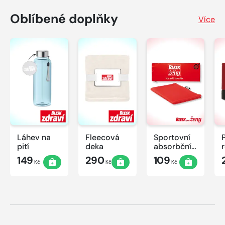
Oblíbené doplňky
Více
Láhev na
Fleecová
Sportovní
pití
deka
absorbční
ručník
149
290
109
Kč
Kč
Kč