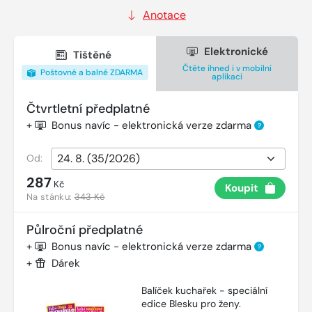
Anotace
Elektronické
Tištěné
Čtěte ihned i v mobilní
Poštovné a balné ZDARMA
aplikaci
Čtvrtletní předplatné
+
Bonus navíc - elektronická verze zdarma
?
Od:
287
Kč
Koupit
Na stánku:
343 Kč
Půlroční předplatné
+
Bonus navíc - elektronická verze zdarma
?
+
Dárek
Balíček kuchařek - speciální
edice Blesku pro ženy.